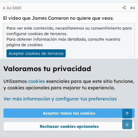
6 Jul 2020
#4
El video que James Cameron no quiere que veas:
Para ver este contenido, necesitaremos su consentimiento para
configurar cookies de terceros.
Para obtener información más detallada, consulte nuestra
página de cookies
.
Aceptar cookies de terceros
Valoramos tu privacidad
Capitán
Aborto de Forero
Utilizamos
cookies
esenciales para que este sitio funcione,
y cookies opcionales para mejorar tu experiencia.
7 Jul 2020
#5
Ver más información y configurar tus preferencias
Para ver este contenido, necesitaremos su consentimiento para
Aceptar todas las cookies
configurar cookies de terceros.
Para obtener información más detallada, consulte nuestra
página de cookies
.
Rechazar cookies opcionales
Aceptar cookies de terceros