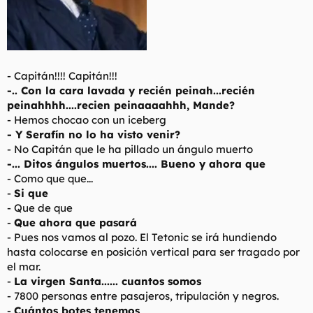
- Capitán!!!! Capitán!!!
-.. Con la cara lavada y recién peinah...recién
peinahhhh....recien peinaaaahhh, Mande?
- Hemos chocao con un iceberg
- Y Serafín no lo ha visto venir?
- No Capitán que le ha pillado un ángulo muerto
-... Ditos ángulos muertos.... Bueno y ahora que
- Como que que...
-
Si que
- Que de que
-
Que ahora que pasará
- Pues nos vamos al pozo. El Tetonic se irá hundiendo
hasta colocarse en posición vertical para ser tragado por
el mar.
-
La virgen Santa...... cuantos somos
- 7800 personas entre pasajeros, tripulación y negros.
-
Cuántos botes tenemos