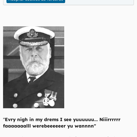
"
Evry nigh in my drems I see yuuuuuu... Niiirrrrrr
faaaaaaalll werebeeeeeer yu wannnn"