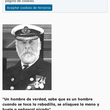
página de cookies
.
t
o
e
Aceptar cookies de terceros
m
a
"Un hombre de verdad, sabe que es un hombre
cuando se toca la rabadilla, se olisquea la mano y
huele a peñascal picado"