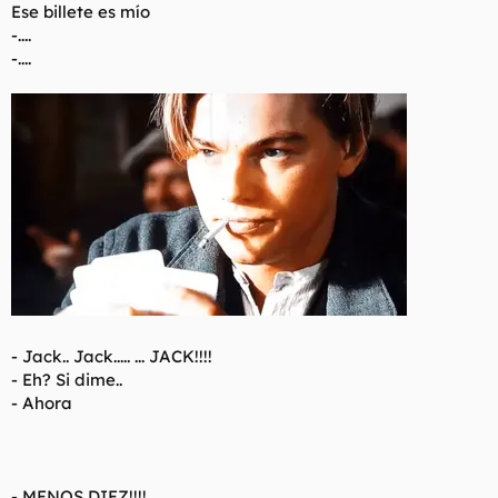
Ese billete es mío
-....
-....
-
Jack.. Jack..... ... JACK!!!!
- Eh? Si dime..
- Ahora
-
MENOS DIEZ!!!!