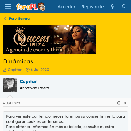
Acceder
Regístrate
Foro General
Dinámicas
I
F
Capitán
6 Jul 2020
n
e
i
c
Capitán
c
h
Aborto de Forero
i
a
a
d
d
e
6 Jul 2020
#1
o
i
r
n
Para ver este contenido, necesitaremos su consentimiento para
d
i
configurar cookies de terceros.
e
c
Para obtener información más detallada, consulte nuestra
l
i