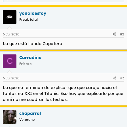
e
a
yonoloestoy
c
c
Freak total
i
o
n
6 Jul 2020
#2
e
s
La que está liando Zapatero
:
Carradine
C
Frikazo
6 Jul 2020
#3
Lo que no terminan de explicar que que carajo hacía el
fantasma XXI en el Titanic. Eso hay que explicarlo por que
a mi no me cuadran las fechas.
chaparral
Veterano