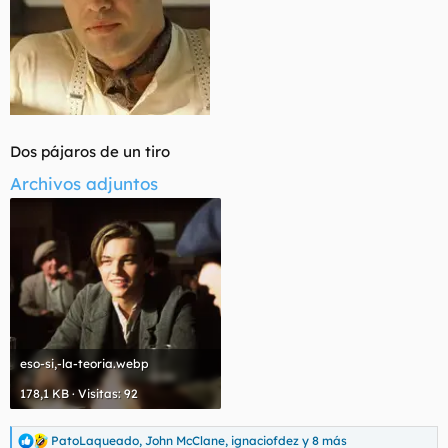
Dos pájaros de un tiro
Archivos adjuntos
eso-si,-la-teoria.webp
178,1 KB · Visitas: 92
PatoLaqueado
,
John McClane
,
ignaciofdez
y 8 más
R