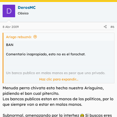
DerosMC
D
Clásico
8 Abr 2009
#6
Arisgo rebuznó:
BAN
Comentario inapropiado, esto no es el forochat.
Un banco publico en malas manos es peor que uno privado.
Haz clic para expandir...
Si me vuelves a llamar subnormal de forma tan gratuita,
reviento tu imberbe cara en un pis pas. No hagas por internet
Menuda perra chivata esta hecha nuestra Arisguina,
lo que no tendrias huevos a hacer en la calle.
pidiendo el ban cual pitercito.
Los bancos publicos estan en manos de los politicos, por lo
que siempre van a estar en malas manos.
Subnormal, amenazando por la interhez
Si buscas eres