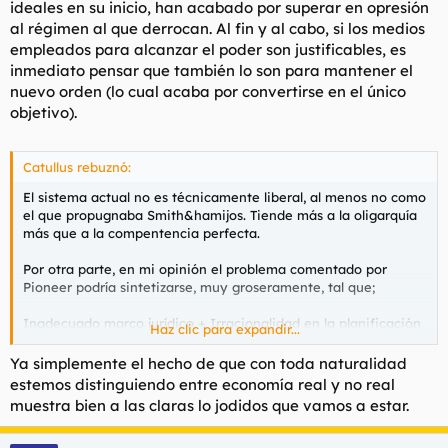
ideales en su inicio, han acabado por superar en opresión
al régimen al que derrocan. Al fin y al cabo, si los medios
empleados para alcanzar el poder son justificables, es
inmediato pensar que también lo son para mantener el
nuevo orden (lo cual acaba por convertirse en el único
objetivo).
Catullus rebuznó:
El sistema actual no es técnicamente liberal, al menos no como
el que propugnaba Smith&hamijos. Tiende más a la oligarquía
más que a la compentencia perfecta.
Por otra parte, en mi opinión el problema comentado por
Pioneer podría sintetizarse, muy groseramente, tal que;
Inadecuado marco jurídico + Irracionalidad en la planificación
Haz clic para expandir...
de las políticas monetarias + Respaldo inexistente de la
economía real
= katakrak
Ya simplemente el hecho de que con toda naturalidad
estemos distinguiendo entre economía real y no real
muestra bien a las claras lo jodidos que vamos a estar.