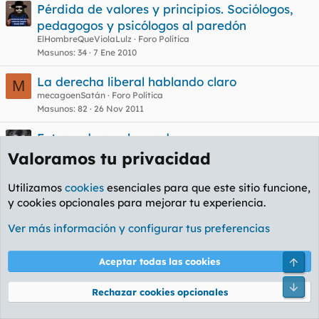
Pérdida de valores y principios. Sociólogos,
pedagogos y psicólogos al paredón
ElHombreQueViolaLulz
Foro Política
Masunos
34
7 Ene 2010
La derecha liberal hablando claro
M
mecagoenSatán
Foro Política
Masunos
82
26 Nov 2011
Entrenadores al paredon
davilote
Foro Deportes
Valoramos tu privacidad
Masunos
158
20 Dic 2006
Utilizamos
cookies
esenciales para que este sitio funcione,
Fuera el dinero! CONTROLADOS!
G
y cookies opcionales para mejorar tu experiencia.
Guest
Foro General
Masunos
15
20 Oct 2004
Ver más información y configurar tus preferencias
Facebook
X
Bluesky
LinkedIn
Reddit
Pinterest
Tumblr
WhatsA
Em
Compartir:
Arri
Aceptar todas las cookies
Enlace
Pie
Rechazar cookies opcionales