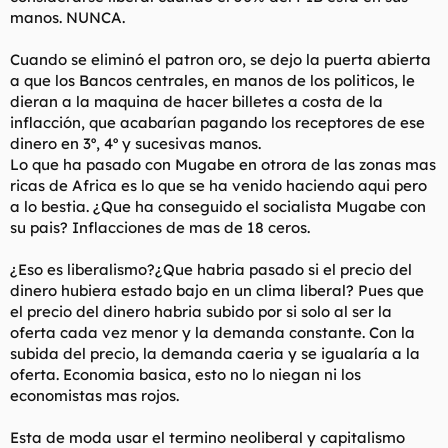
suministrando así combustible para que se infle la burbuja.
manos. NUNCA.
Cierto, no obstante ¿exime esto al liberalismo? NO, pues en el
liberalismo tendriamos una situacion bastante similar, el dinero
Cuando se eliminó el patron oro, se dejo la puerta abierta
podria ser hasta gratis porque la premisa es que el
a que los Bancos centrales, en manos de los politicos, le
"todopoderoso" mercado se encarga de hacer orden.
dieran a la maquina de hacer billetes a costa de la
Hemos visto que la principal causa ha sido este caos producido
inflacción, que acabarían pagando los receptores de ese
por la FALTA DE REGULACION, repito para los liberales del
dinero en 3º, 4º y sucesivas manos.
foro, aunque les surga urticaria:
la falta de regulacion
ha sido
Lo que ha pasado con Mugabe en otrora de las zonas mas
lo que ha permitido que los bancos jueguen con fuego, que las
ricas de Africa es lo que se ha venido haciendo aqui pero
familias jueguen con deuda, que las empresas vivan a credito.
a lo bestia. ¿Que ha conseguido el socialista Mugabe con
La reserva federal o el banco central Europeo podrian haber
su pais? Inflacciones de mas de 18 ceros.
tratado de controlar esto poniendo un tipo de interes mayor
en los años pasados, pero era demasiado bonito el paraiso de
crecimiento que bendecian los liberales en su momento.
¿Eso es liberalismo?¿Que habria pasado si el precio del
dinero hubiera estado bajo en un clima liberal? Pues que
No recuerdo ni a uno que desde la crisis de las punto com
el precio del dinero habria subido por si solo al ser la
hasta hoy se le ocurriera decir que el sistema estaba mal
oferta cada vez menor y la demanda constante. Con la
planteado. Cuando todo parecia ir de puta madre no habia
subida del precio, la demanda caeria y se igualaría a la
queja y se adjudicaban los logros de la ecoñomia, ahora que
van mal dadas la culpa es del comunista de Bush que ha
oferta. Economia basica, esto no lo niegan ni los
fundado poco menos que los Estados Socialistas de America.
economistas mas rojos.
Quien se lo quiera creer, que se lo crea. Yo sigo haciendo
Esta de moda usar el termino neoliberal y capitalismo
responsable de este desaguisado a la doctrina liberal