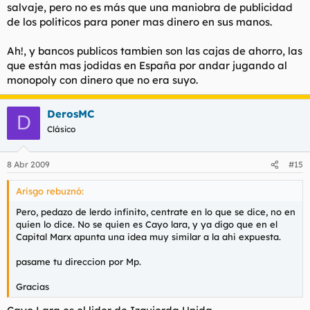
salvaje, pero no es más que una maniobra de publicidad
imperante hasta hace muy poco.
de los politicos para poner mas dinero en sus manos.
Ah!, y bancos publicos tambien son las cajas de ahorro, las
que están mas jodidas en España por andar jugando al
monopoly con dinero que no era suyo.
DerosMC
D
Clásico
8 Abr 2009
#15
Arisgo rebuznó:
Pero, pedazo de lerdo infinito, centrate en lo que se dice, no en
quien lo dice. No se quien es Cayo lara, y ya digo que en el
Capital Marx apunta una idea muy similar a la ahi expuesta.
pasame tu direccion por Mp.
Gracias