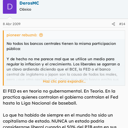
DerosMC
D
Clásico
8 Abr 2009
#14
pioneer rebuznó:
No todos los bancos centrales tienen la misma participacion
pública:
Y de hecho no me parece mal que se utilice un medio para
regular la inflacion y el crecimiento. Los liberales se agarran a
un clavo ardiendo diciendo que el BCE, la FED o el banco
central de inglaterra o japon son la causa de todos los males,
pero ¿que otra opcion hay? ¿Dejar que cada banco emita sus
Haz clic para expandir...
billetes y a ver lo que pasa? Creo que seria un juego
demasiado arriesgado y que realmente no sacariamos ninguna
El FED es en teoria no gubernamental. En Teoria. En la
ventaja de tener veinte sistemas monetarios distintos, con su
practica quienes controlan el gobierno controlan el Fed
posibilidad de quiebra que dejaria en cueros a los que tienen
hasta la Liga Nacional de baseball.
sus ahorros en una u otra moneda.
Lo que ha habido de siempre en el mundo ha sido un
Así pues ¿donde está el error? pues
en parte
que las
capitalismo de estado. NUNCA un estado podría
decisiones de los bancos centrales, especialmente la FED, ha
tenido el dinero muy barato en epoca de vacas gordas,
considerarse liberal cuando el 50% del PIB esta en sus