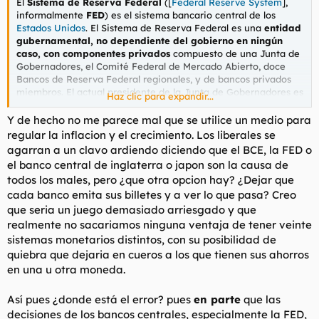
El
Sistema de Reserva Federal
([
Federal Reserve System
],
informalmente
FED
) es el sistema bancario central de los
Estados Unidos
. El Sistema de Reserva Federal es una
entidad
gubernamental, no dependiente del gobierno en ningún
caso, con componentes privados
compuesto de una Junta de
Gobernadores, el Comité Federal de Mercado Abierto, doce
Bancos de Reserva Federal regionales, y de bancos privados
miembros. El actual presidente de la Junta de Gobernadores es
Haz clic para expandir...
Ben Bernanke
.
Y de hecho no me parece mal que se utilice un medio para
regular la inflacion y el crecimiento. Los liberales se
agarran a un clavo ardiendo diciendo que el BCE, la FED o
el banco central de inglaterra o japon son la causa de
todos los males, pero ¿que otra opcion hay? ¿Dejar que
cada banco emita sus billetes y a ver lo que pasa? Creo
que seria un juego demasiado arriesgado y que
realmente no sacariamos ninguna ventaja de tener veinte
sistemas monetarios distintos, con su posibilidad de
quiebra que dejaria en cueros a los que tienen sus ahorros
en una u otra moneda.
Así pues ¿donde está el error? pues
en parte
que las
decisiones de los bancos centrales, especialmente la FED,