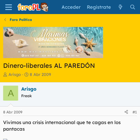
Acceder
Regístrate
Foro Política
Dinero-liberales AL PAREDÓN
I
F
Arisgo
8 Abr 2009
n
e
i
c
Arisgo
A
c
h
Freak
i
a
a
d
d
e
8 Abr 2009
#1
o
i
r
n
Vivimos una crisis internacional que te cagas en los
d
i
pantacas
e
c
l
i