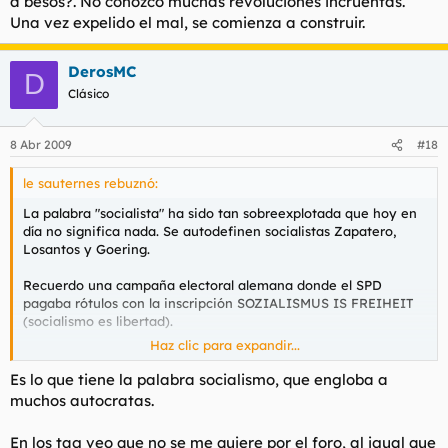
a besos?. No conozco muchas revoluciones incruentas.
Una vez expelido el mal, se comienza a construir.
DerosMC
D
Clásico
8 Abr 2009
#18
le sauternes rebuznó:
La palabra "socialista" ha sido tan sobreexplotada que hoy en
día no significa nada. Se autodefinen socialistas Zapatero,
Losantos y Goering.
Recuerdo una campaña electoral alemana donde el SPD
pagaba rótulos con la inscripción SOZIALISMUS IS FREIHEIT
(socialismo es libertad).
Haz clic para expandir...
La CDR escribió SOZIALISMUS ODER FREIHEIT (socialismo o
libertad).
Es lo que tiene la palabra socialismo, que engloba a
muchos autocratas.
En aquellas elecciones obtuvieron su mejor resultado histórico
los liberales
En los tag veo que no se me quiere por el foro, al igual que