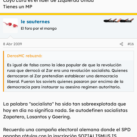
Cayo Lara es el lider de Izquierda Unida
Tienes un MP
le sauternes
El foro por el mango
8 Abr 2009
#16
DerosMC rebuznó:
Es igual de falsa como la idea popular de que la revolución
rusa que derrocó al Zar era una revolución socialista. Quienes
derrocaron al Zar pretendian establecer una democracia
liberal. Fueron los soviets quienes pasaron por encima de la
democracia para instaurar su asesino regimen autoritario.
La palabra "socialista" ha sido tan sobreexplotada que
hoy en día no significa nada. Se autodefinen socialistas
Zapatero, Losantos y Goering.
Recuerdo una campaña electoral alemana donde el SPD
pagaba rótulos con la inscripción SOZIALISMUS IS