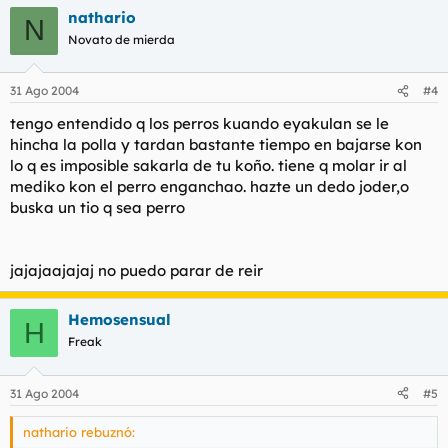
nathario
N
Novato de mierda
31 Ago 2004
#4
tengo entendido q los perros kuando eyakulan se le
hincha la polla y tardan bastante tiempo en bajarse kon
lo q es imposible sakarla de tu koño. tiene q molar ir al
mediko kon el perro enganchao. hazte un dedo joder,o
buska un tio q sea perro
jajajaajajaj no puedo parar de reir
Hemosensual
H
Freak
31 Ago 2004
#5
nathario rebuznó: