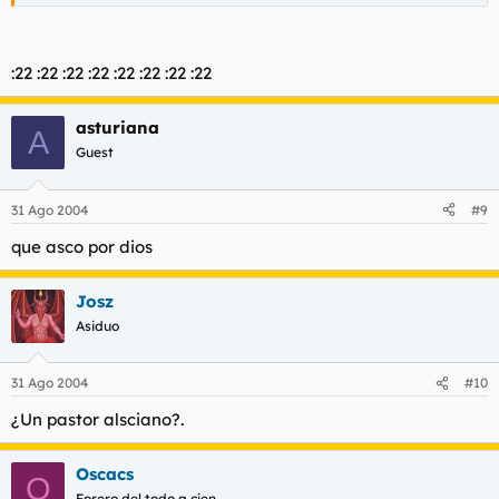
:22 :22 :22 :22 :22 :22 :22 :22
asturiana
A
Guest
31 Ago 2004
#9
que asco por dios
Josz
Asiduo
31 Ago 2004
#10
¿Un pastor alsciano?.
Oscacs
O
Forero del todo a cien