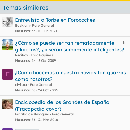
Temas similares
Entrevista a Torbe en Forocoches
Backlum
Foro General
Masunos
33
10 Jun 2021
E
¿Cómo se puede ser tan rematadamente
n
gilipollas?, ¿o serán sumamente inteligentes?
c
lemikox
Foro Rapiñas
u
Masunos
24
2 Oct 2009
e
¿Cómo hacemos a nuestra novias tan guarras
s
E
como nosotros?
t
elvistor
Foro General
Masunos
63
24 Oct 2006
Enciclopedia de los Grandes de España
(Fracapedia cover)
Escribá de Balaguer
Foro General
Masunos
56
31 Mar 2010