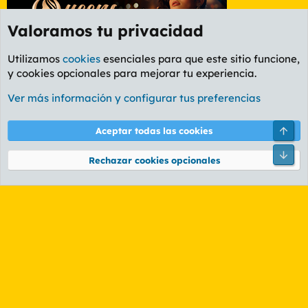
Valoramos tu privacidad
Utilizamos
cookies
esenciales para que este sitio funcione,
y cookies opcionales para mejorar tu experiencia.
Foro General
Ver más información y configurar tus preferencias
Cookies
PL OLDSTYLE AMARILLO
Cambiar fuente
Español (ES)
Arri
Aceptar todas las cookies
Contáctanos
Términos y reglas
Política de privacidad
Ayuda
R
Pie
S
Rechazar cookies opcionales
S
®
Community platform by XenForo
© 2010-2026 XenForo Ltd.