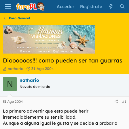
Acceder
Regístrate
Foro General
Dioooooos!!! como pueden ser tan guarras
I
F
nathario
31 Ago 2004
n
e
i
c
nathario
N
c
h
Novato de mierda
i
a
a
d
d
e
31 Ago 2004
#1
o
i
r
n
Lo primero advertir que esto puede herir
d
i
irremediablemente su sensibilidad.
e
c
Aunque a alguna igual le gusta y se decide a probarlo
l
i