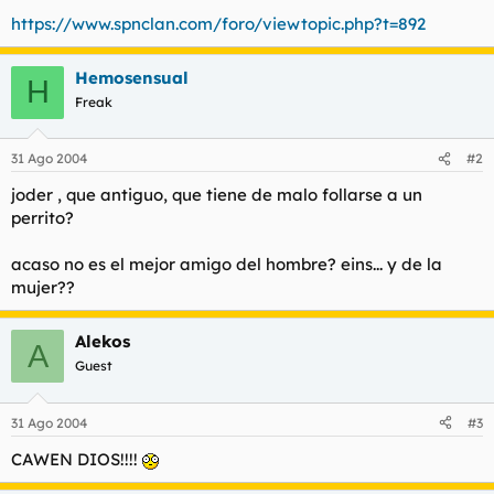
t
o
https://www.spnclan.com/foro/viewtopic.php?t=892
e
m
a
Hemosensual
H
Freak
31 Ago 2004
#2
joder , que antiguo, que tiene de malo follarse a un
perrito?
acaso no es el mejor amigo del hombre? eins... y de la
mujer??
Alekos
A
Guest
31 Ago 2004
#3
CAWEN DIOS!!!!