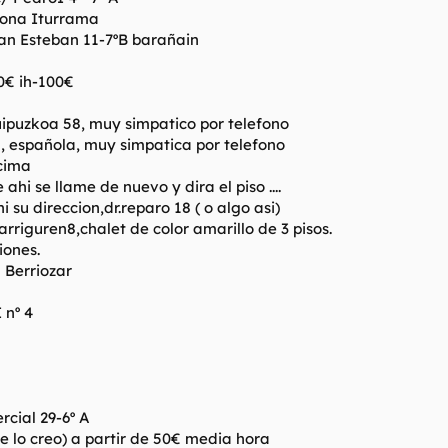
 zona Iturrama
San Esteban 11-7ºB barañain
0€ ih-100€
 Guipuzkoa 58, muy simpatico por telefono
 española, muy simpatica por telefono
cima
ahi se llame de nuevo y dira el piso ....
 su direccion,dr.reparo 18 ( o algo asi)
rriguren8,chalet de color amarillo de 3 pisos.
iones.
 Berriozar
 nº 4
rcial 29-6º A
e lo creo) a partir de 50€ media hora