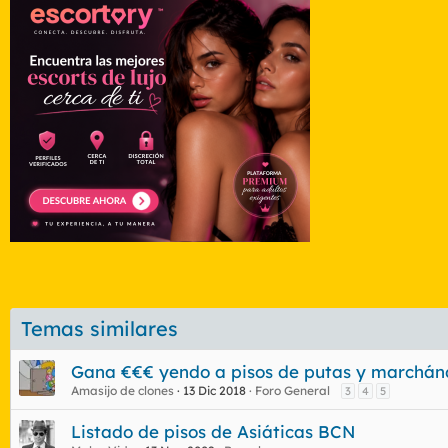
c
c
i
o
n
e
s
:
Temas similares
Gana €€€ yendo a pisos de putas y marchán
Amasijo de clones
13 Dic 2018
Foro General
3
4
5
Listado de pisos de Asiáticas BCN