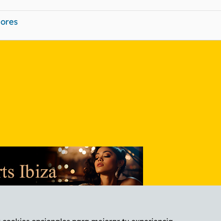
dores
nlace
uskadi y Navarra