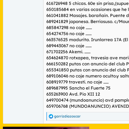
616726948 5 chicas. 60e sin prisa,(supu
650185684 en varias ocasiones que he l
661041882 Masajes. barañain. Puente d
689241829 japonesa. Berriosuso. c/Mouri
685847298 no coje .......
654274756 no coje .......
663576525 madurita. Irunlarrea 17A (E
689443067 no coje .......
671702256 Akemi. .......
634624870 rotxapea, travesia ave maria 
666150282 putas con anuncio del club P
655341850 putas con anuncio del club 
689106046 no coje numero oculto.y salt
608919779 travesti. no coje ......
689687995 Sancho el Fuerte 75
635263900 Avd. Pio XII 12
649700474 (mundoanuncio) avd pampl
659706768 (MUNDOANUNCIO) AVENID
garrizdiazoscar
R
e
a