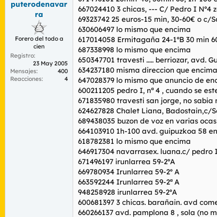
puterodenavar
r
n
667024410 3 chicas, --- C/ Pedro I Nº4
d
i
ra
69323742 25 euros-15 min, 30-60€ o c/
e
c
630606497 lo mismo que encima
l
i
t
o
Forero del todo a
617014058 Ermitagaña 24-1ºB 30 min 6
cien
e
687338998 lo mismo que encima
Registro
m
650347701 travesti ..... berriozar, avd.
23 May 2005
a
634237180 misma direccion que encima,
Mensajes
400
Reacciones
4
647028379 lo mismo que anuncio de en
600211205 pedro I, nª 4 , cuando se este 
671835980 travesti san jorge, no sabia ni
624627828 Chalet Liana, Badostain,c/Sa
689438035 buzon de voz en varias ocas
664103910 1h-100 avd. guipuzkoa 58 en
618782381 lo mismo que encima
646917304 navarrasex. luana.c/ pedro I
671496197 irunlarrea 59-2ºA
669780934 Irunlarrea 59-2º A
663592244 Irunlarrea 59-2ª A
948258928 irunlarrea 59-2ºA
600681397 3 chicas. barañain. avd come
660266137 avd. pamplona 8 , sola (no m