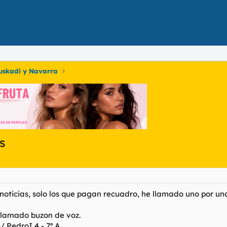
uskadi y Navarra
s
noticias, solo los que pagan recuadro, he llamado uno por uno
llamado buzon de voz.
/ PedroI 4 - 7º A