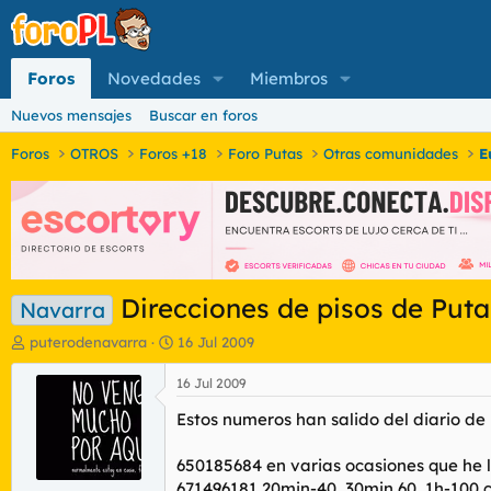
Foros
Novedades
Miembros
Nuevos mensajes
Buscar en foros
Foros
OTROS
Foros +18
Foro Putas
Otras comunidades
E
Direcciones de pisos de Puta
Navarra
I
F
puterodenavarra
16 Jul 2009
n
e
i
c
16 Jul 2009
c
h
Estos numeros han salido del diario de 
i
a
a
d
d
e
650185684 en varias ocasiones que he 
o
i
671496181 20min-40, 30min 60, 1h-100 c