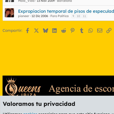
Mala_Vida
13 Nov 2009
Barcelona
Expropiacion temporal de pisos de especula
pioneer
12 Dic 2006
Foro Política
9
10
11
Facebook
X
Bluesky
LinkedIn
Reddit
Pinterest
Tumblr
WhatsApp
Email
E
Compartir:
Valoramos tu privacidad
Foros
OTROS
Foros +18
Foro Putas
Otras comunidades
E