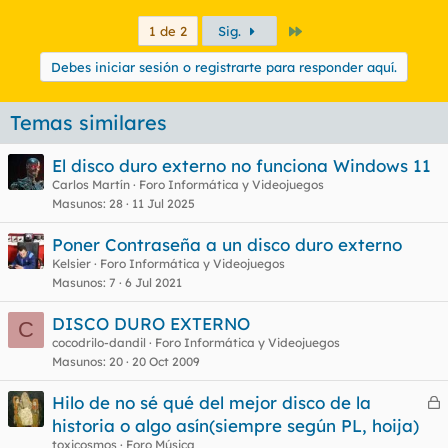
Último
1 de 2
Sig.
Debes iniciar sesión o registrarte para responder aquí.
Temas similares
El disco duro externo no funciona Windows 11
Carlos Martín
Foro Informática y Videojuegos
Masunos
28
11 Jul 2025
Poner Contraseña a un disco duro externo
Kelsier
Foro Informática y Videojuegos
Masunos
7
6 Jul 2021
DISCO DURO EXTERNO
C
cocodrilo-dandil
Foro Informática y Videojuegos
Masunos
20
20 Oct 2009
Hilo de no sé qué del mejor disco de la
e
historia o algo asín(siempre según PL, hoija)
r
toxicosmos
Foro Música