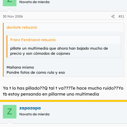
Novato de mierda
30 Nov 2006
#11
davilote rebuznó:
Franz Ferdinand rebuznó:
píllate un multimedia que ahora han bajado mucho de
precio y son cómodos de cojones
Mañana mismo
Pondre fotos de como rula y eso
Ya t lo has pillado??Q tal t va???Te hace mucho ruido??Yo
tb estoy pensando en pillarme uno multimedia
zapazapa
Z
Novato de mierda