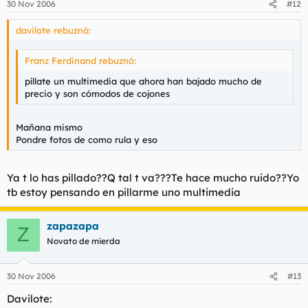
30 Nov 2006
#12
davilote rebuznó:
Franz Ferdinand rebuznó:
píllate un multimedia que ahora han bajado mucho de
precio y son cómodos de cojones
Mañana mismo
Pondre fotos de como rula y eso
Ya t lo has pillado??Q tal t va???Te hace mucho ruido??Yo
tb estoy pensando en pillarme uno multimedia
zapazapa
Z
Novato de mierda
30 Nov 2006
#13
Davilote: