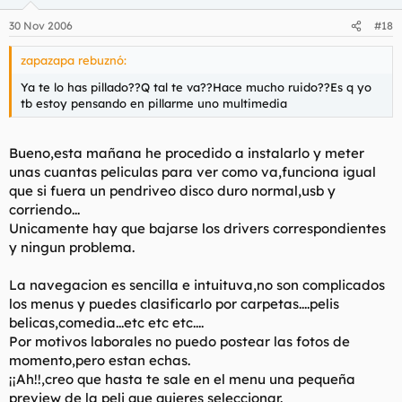
30 Nov 2006
#18
zapazapa rebuznó:
Ya te lo has pillado??Q tal te va??Hace mucho ruido??Es q yo
tb estoy pensando en pillarme uno multimedia
Bueno,esta mañana he procedido a instalarlo y meter
unas cuantas peliculas para ver como va,funciona igual
que si fuera un pendriveo disco duro normal,usb y
corriendo...
Unicamente hay que bajarse los drivers correspondientes
y ningun problema.
La navegacion es sencilla e intuituva,no son complicados
los menus y puedes clasificarlo por carpetas....pelis
belicas,comedia...etc etc etc....
Por motivos laborales no puedo postear las fotos de
momento,pero estan echas.
¡¡Ah!!,creo que hasta te sale en el menu una pequeña
preview de la peli que quieres seleccionar.