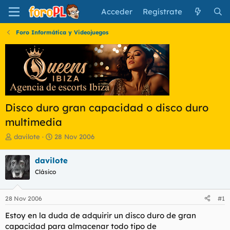
Acceder
Regístrate
Foro Informática y Videojuegos
Disco duro gran capacidad o disco duro
multimedia
I
F
davilote
28 Nov 2006
n
e
i
c
davilote
c
h
Clásico
i
a
a
d
d
e
28 Nov 2006
#1
o
i
r
n
Estoy en la duda de adquirir un disco duro de gran
d
i
capacidad para almacenar todo tipo de
e
c