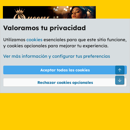
Valoramos tu privacidad
Utilizamos
cookies
esenciales para que este sitio funcione,
y cookies opcionales para mejorar tu experiencia.
Foro Informática y Videojuegos
Ver más información y configurar tus preferencias
Cookies
PL OLDSTYLE AMARILLO
Cambiar fuente
Español (ES)
Arri
Aceptar todas las cookies
Contáctanos
Términos y reglas
Política de privacidad
Ayuda
R
Pie
S
Rechazar cookies opcionales
S
®
Community platform by XenForo
© 2010-2026 XenForo Ltd.