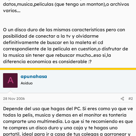
datos,musica,peliculas (que tengo un monton),o archivos
l
i
varios....
t
o
e
m
a
O un disco duro de las mismas caracteristicas pero con
posibilidad de conectar a la tv y olvidarme
definitivamente de buscar en la maleta el cd
correspondiente de la pelicula en cuestion,o disfrutar de
la musica sin tener que rebuscar mucho...eso si,la
diferencia economica es considerable :?
apunahasa
A
Asiduo
28 Nov 2006
#2
Depende del uso que hagas del PC. Si eres como yo que ve
todas la pelis, musica y demas en el monitor es tonteria
comprarte uno multimedia. Lo que si te recomiendo es que
te compres un disco duro y una caja y te hagas uno
portatil, ideal para ir a casa de tus colegas a gorronear y