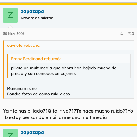
zapazapa
Z
Novato de mierda
30 Nov 2006
#10
davilote rebuznó:
Franz Ferdinand rebuznó:
píllate un multimedia que ahora han bajado mucho de
precio y son cómodos de cojones
Mañana mismo
Pondre fotos de como rula y eso
Ya t lo has pillado??Q tal t va???Te hace mucho ruido??Yo
tb estoy pensando en pillarme uno multimedia
zapazapa
Z