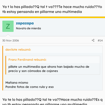
Ya t lo has pillado??Q tal t va???Te hace mucho ruido??Yo
tb estoy pensando en pillarme uno multimedia
zapazapa
Z
Novato de mierda
30 Nov 2006
#14
davilote rebuznó:
Franz Ferdinand rebuznó:
píllate un multimedia que ahora han bajado mucho de
precio y son cómodos de cojones
Mañana mismo
Pondre fotos de como rula y eso
Ya te lo has pillado??Q tal te va??Hace mucho ruido??Es q
yo tb estoy pensando en pillarme uno multimedia