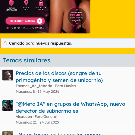
Cerrado para nuevas respuestas.
Temas similares
Precios de los discos (sangre de tu
primogénito y semen de unicornio)
Enemas_de_fabada
Foro Música
Masunos
8
16 May 2026
"@Meta IA" en grupos de WhatsApp, nuevo
detector de subnormales
Alcaudon
Foro General
Masunos
21
24 Jul 2025
¿No os tocan los huevos las nuevas