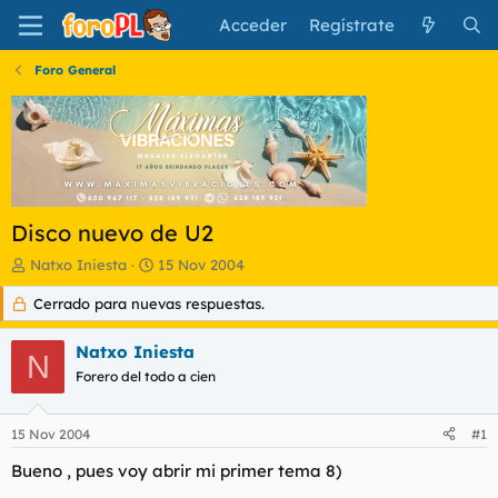
Acceder
Regístrate
Foro General
Disco nuevo de U2
I
F
Natxo Iniesta
15 Nov 2004
n
e
Cerrado para nuevas respuestas.
i
c
c
h
i
a
Natxo Iniesta
N
a
d
Forero del todo a cien
d
e
o
i
r
n
15 Nov 2004
#1
d
i
e
c
Bueno , pues voy abrir mi primer tema 8)
l
i