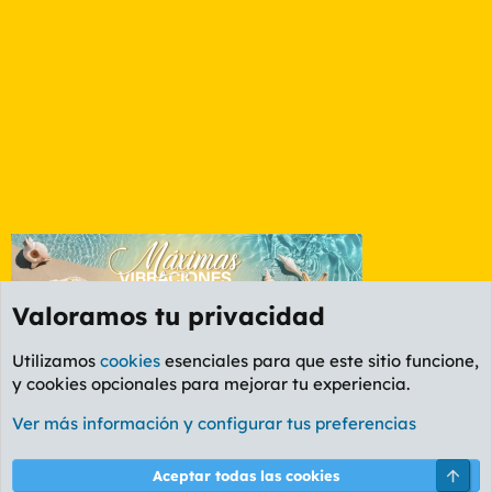
Valoramos tu privacidad
Utilizamos
cookies
esenciales para que este sitio funcione,
y cookies opcionales para mejorar tu experiencia.
Foro General
Ver más información y configurar tus preferencias
Cookies
PL OLDSTYLE AMARILLO
Cambiar fuente
Español (ES)
Arri
Aceptar todas las cookies
Contáctanos
Términos y reglas
Política de privacidad
Ayuda