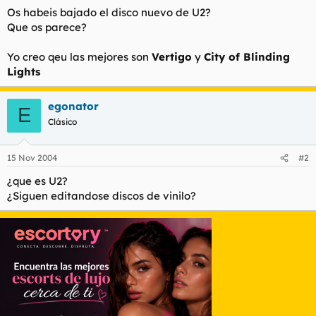
t
o
Os habeis bajado el disco nuevo de U2?
e
Que os parece?
m
a
Yo creo qeu las mejores son
Vertigo
y
City of Blinding
Lights
egonator
E
Clásico
15 Nov 2004
#2
¿que es U2?
¿Siguen editandose discos de vinilo?