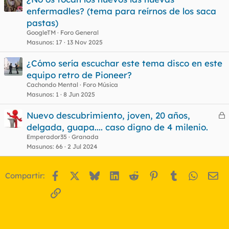
enfermadles? (tema para reírnos de los saca
pastas)
GoogleTM
Foro General
Masunos
17
13 Nov 2025
¿Cómo sería escuchar este tema disco en este
equipo retro de Pioneer?
Cachondo Mental
Foro Música
Masunos
1
8 Jun 2025
Nuevo descubrimiento, joven, 20 años,
e
delgada, guapa.... caso digno de 4 milenio.
r
Emperador35
Granada
r
Masunos
66
2 Jul 2024
Facebook
X
Bluesky
LinkedIn
Reddit
Pinterest
Tumblr
WhatsA
Em
Compartir:
o
Enlace