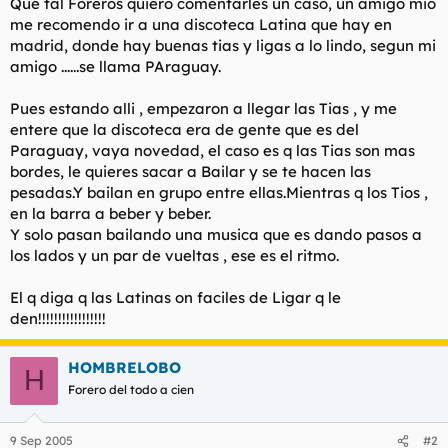
Que tal Foreros quiero comentarles un caso, un amigo mio
l
i
me recomendo ir a una discoteca Latina que hay en
t
o
madrid, donde hay buenas tias y ligas a lo lindo, segun mi
e
amigo ......se llama PAraguay.
m
a
Pues estando alli , empezaron a llegar las Tias , y me
entere que la discoteca era de gente que es del
Paraguay, vaya novedad, el caso es q las Tias son mas
bordes, le quieres sacar a Bailar y se te hacen las
pesadas.Y bailan en grupo entre ellas.Mientras q los Tios ,
en la barra a beber y beber.
Y solo pasan bailando una musica que es dando pasos a
los lados y un par de vueltas , ese es el ritmo.
El q diga q las Latinas on faciles de Ligar q le
den!!!!!!!!!!!!!!!!!
HOMBRELOBO
H
Forero del todo a cien
9 Sep 2005
#2