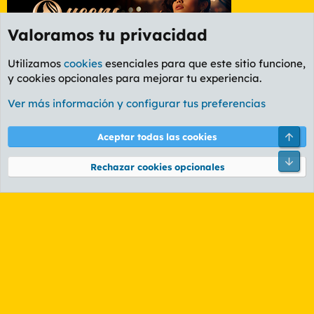
Valoramos tu privacidad
Utilizamos
cookies
esenciales para que este sitio funcione,
y cookies opcionales para mejorar tu experiencia.
Foro Rapiñas
Ver más información y configurar tus preferencias
Cookies
PL OLDSTYLE AMARILLO
Cambiar fuente
Español (ES)
Arri
Aceptar todas las cookies
Contáctanos
Términos y reglas
Política de privacidad
Ayuda
R
Pie
S
Rechazar cookies opcionales
S
®
Community platform by XenForo
© 2010-2026 XenForo Ltd.