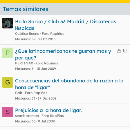
Temas similares
Bollo Sarao / Club 33 Madrid / Discotecas
lésbicas
Caótico Bueno
Foro Rapiñas
Masunos
89
2 Oct 2013
C
E
¿Que latinoamericanas te gustan mas y
P
e
n
por que?
r
c
PERTINAX
Foro Rapiñas
r
u
Masunos
6
15 Jun 2009
a
e
Consecuencias del abandono de la razón a la
d
s
G
hora de "ligar"
o
t
Galt
Foro Rapiñas
Masunos
33
17 Dic 2009
Prejuicios a la hora de ligar.
S
seanbateman
Foro Rapiñas
Masunos
63
9 Jul 2009