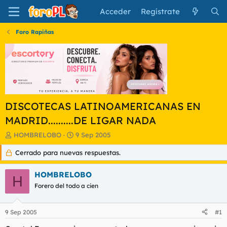
Acceder
Regístrate
Foro Rapiñas
DISCOTECAS LATINOAMERICANAS EN
MADRID..........DE LIGAR NADA
I
F
HOMBRELOBO
9 Sep 2005
n
e
Cerrado para nuevas respuestas.
i
c
c
h
i
a
HOMBRELOBO
H
a
d
Forero del todo a cien
d
e
o
i
r
n
9 Sep 2005
#1
d
i
e
c