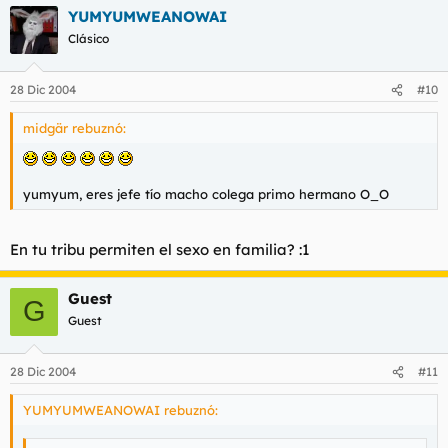
YUMYUMWEANOWAI
Clásico
28 Dic 2004
#10
midgär rebuznó:
yumyum, eres jefe tío macho colega primo hermano O_O
En tu tribu permiten el sexo en familia? :1
Guest
G
Guest
28 Dic 2004
#11
YUMYUMWEANOWAI rebuznó: