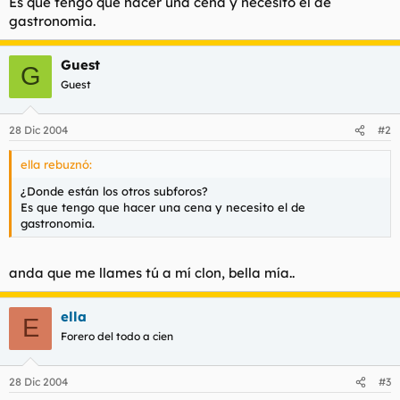
Es que tengo que hacer una cena y necesito el de
t
o
gastronomia.
e
m
a
Guest
G
Guest
28 Dic 2004
#2
ella rebuznó:
¿Donde están los otros subforos?
Es que tengo que hacer una cena y necesito el de
gastronomia.
anda que me llames tú a mí clon, bella mía..
ella
E
Forero del todo a cien
28 Dic 2004
#3