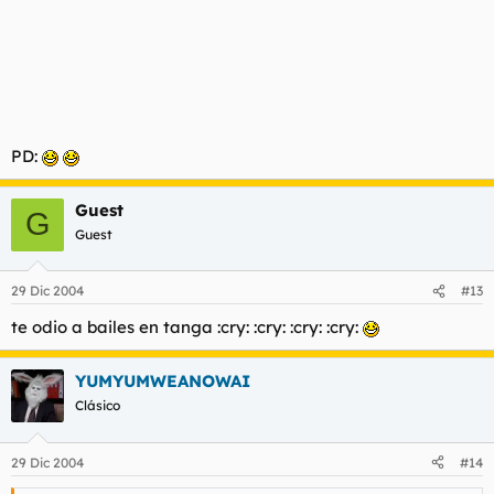
patillas. ah no se lo limpias tu.
joder que dia mas aburrido colega..
PD:
Guest
G
Guest
29 Dic 2004
#13
te odio a bailes en tanga :cry: :cry: :cry: :cry:
YUMYUMWEANOWAI
Clásico
29 Dic 2004
#14