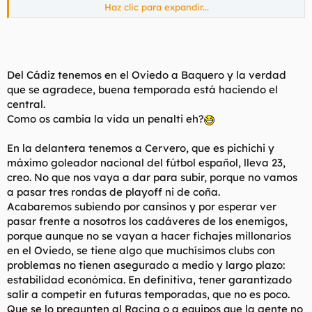
Haz clic para expandir...
De todas formas el partido tiene pinta de arreglado, el
Sanluqueño tiene a dos jugadores cedidos por el Cádiz en
Diciembre y uno de ellos ha marcado 8 goles y prácticamente
él solito ha salvado al equipo, nos lo debe, además las aficiones
se llevan bien y tal y habrá una previa con su manzanilla y sus
Del Cádiz tenemos en el Oviedo a Baquero y la verdad
tapitas, a lo mejor me paso y todo.
que se agradece, buena temporada está haciendo el
central.
Como os cambia la vida un penalti eh?
En la delantera tenemos a Cervero, que es pichichi y
máximo goleador nacional del fútbol español, lleva 23,
creo. No que nos vaya a dar para subir, porque no vamos
a pasar tres rondas de playoff ni de coña.
Acabaremos subiendo por cansinos y por esperar ver
pasar frente a nosotros los cadáveres de los enemigos,
porque aunque no se vayan a hacer fichajes millonarios
en el Oviedo, se tiene algo que muchísimos clubs con
problemas no tienen asegurado a medio y largo plazo:
estabilidad económica. En definitiva, tener garantizado
salir a competir en futuras temporadas, que no es poco.
Que se lo pregunten al Racing o a equipos que la gente no