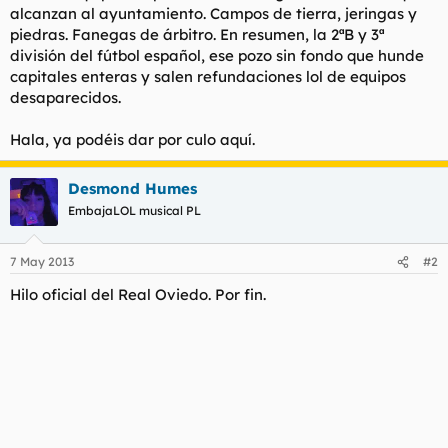
alcanzan al ayuntamiento. Campos de tierra, jeringas y
l
i
piedras. Fanegas de árbitro. En resumen, la 2ªB y 3ª
t
o
e
división del fútbol español, ese pozo sin fondo que hunde
m
capitales enteras y salen refundaciones lol de equipos
a
desaparecidos.
Hala, ya podéis dar por culo aquí.
Desmond Humes
EmbajaLOL musical PL
7 May 2013
#2
Hilo oficial del Real Oviedo. Por fin.