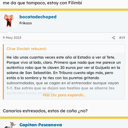
me da que tampoco, estoy con Filimbi
bocatadechoped
Frikazo
9 May 2013
#19
Clive Sinclair rebuznó:
He ido unas cuantas veces este año al Estadio a ver al Tete.
Porque vivo al lado, claro. Primero que nada que me parece un
auténtico robo que te claven 20 euros por ver al Guijuelo en la
solana de San Sebastián. En Tribuna cuesta algo más, pero
estás a la sombra y te ríes con los puretas gritando
subnormaladas, que se cagan en el entrenador aunque vayan
5-0.
Ese estrés que se dejan son hostias que se ahorra las
parientas luego en casa.
Haz clic para expandir...
Ayoze Pérez está encandilando a todo el mundo, el jodido
tiene técnica y estilo y lo que es más importante, parece que
Canarios estresados, estas de coña ¿no?
tiene la cabeza bien amueblada y no es un barriada ignorante
que se cree Messi por triunfar en 2ªB. Vamos a ver qué da el
muchacho. Llorente por la banda es rápido y también es de los
Capitan Pescanova