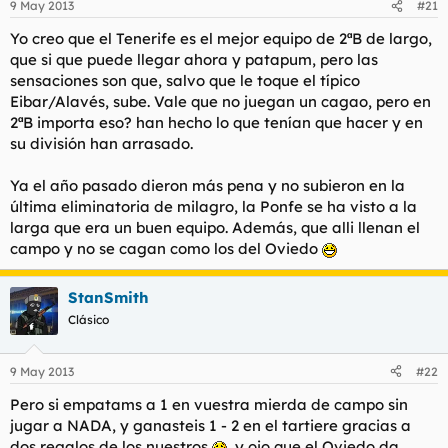
9 May 2013
#21
Yo creo que el Tenerife es el mejor equipo de 2ªB de largo,
que si que puede llegar ahora y patapum, pero las
sensaciones son que, salvo que le toque el típico
Eibar/Alavés, sube. Vale que no juegan un cagao, pero en
2ªB importa eso? han hecho lo que tenían que hacer y en
su división han arrasado.
Ya el año pasado dieron más pena y no subieron en la
última eliminatoria de milagro, la Ponfe se ha visto a la
larga que era un buen equipo. Además, que alli llenan el
campo y no se cagan como los del Oviedo
StanSmith
Clásico
9 May 2013
#22
Pero si empatams a 1 en vuestra mierda de campo sin
jugar a NADA, y ganasteis 1 - 2 en el tartiere gracias a
dos regalos de los nuestros
, y ojo que el Oviedo da