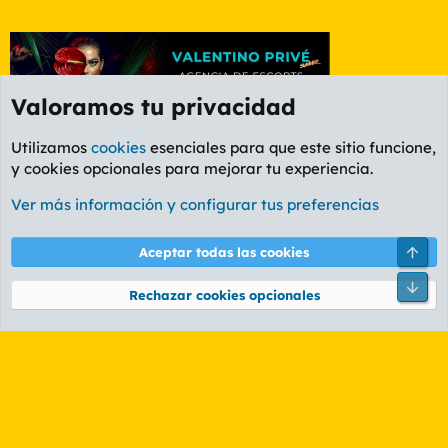
Valoramos tu privacidad
Utilizamos
cookies
esenciales para que este sitio funcione,
y cookies opcionales para mejorar tu experiencia.
Foro Deportes
Ver más información y configurar tus preferencias
Cookies
PL OLDSTYLE AMARILLO
Cambiar fuente
Español (ES)
Arri
Aceptar todas las cookies
Contáctanos
Términos y reglas
Política de privacidad
Ayuda
R
Pie
S
Rechazar cookies opcionales
S
®
Community platform by XenForo
© 2010-2026 XenForo Ltd.