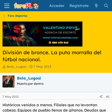
Acceder
Regístrate
Foro Deportes
División de bronce. La puta morralla del
fútbol nacional.
I
F
Bela_Lugosi
7 May 2013
n
e
i
c
Bela_Lugosi
c
h
Muerto por dentro
i
a
a
d
d
e
7 May 2013
#1
o
i
r
n
Históricos venidos a menos. Filiales que no levantan
d
i
cabeza. Equipos de pueblo llenos de gitanos. Deudas que
e
c