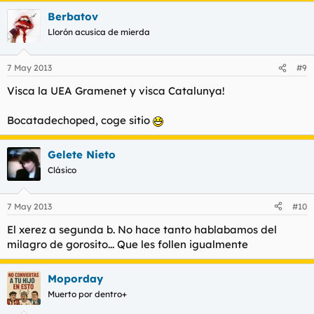
Berbatov
Llorón acusica de mierda
7 May 2013
#9
Visca la UEA Gramenet y visca Catalunya!
Bocatadechoped, coge sitio
Gelete Nieto
Clásico
7 May 2013
#10
El xerez a segunda b. No hace tanto hablabamos del
milagro de gorosito... Que les follen igualmente
Moporday
Muerto por dentro+