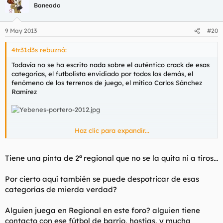
destacados este año. Aunque mi favorito es Suso. Irregular
Baneado
como él solo, pero cuando tiene el día es una bala por la
banda.
9 May 2013
#20
A ver si no la cagan en el play-off, coño.
4tr31d3s rebuznó:
Todavía no se ha escrito nada sobre el auténtico crack de esas
categorias, el futbolista envidiado por todos los demás, el
fenómeno de los terrenos de juego, el mítico Carlos Sánchez
Ramírez
Haz clic para expandir...
Spoiler
Tiene una pinta de 2ª regional que no se la quita ni a tiros...
Por cierto aquí también se puede despotricar de esas
categorías de mierda verdad?
Alguien juega en Regional en este foro? alguien tiene
contacto con ese fútbol de barrio, hostias, y mucha