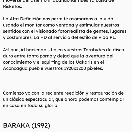
moverse del asiento ni abandonar nuestra bolsa de
t
o
Risketos.
e
m
a
La Alta Definición nos permite asomarnos a la vida
usando el monitor como ventana y estimular nuestros
sentidos con el visionado fotorrealista de gentes, lugares
y costumbres. La HD al servicio del estilo de vida PL.
Así que, id haciendo sitio en vuestros Terabytes de disco
duro entre tanto porno y dejad que la aventura del
conocimiento y el squirting de los Uakaris en el
Aconcagua pueble vuestros 1920x1200 pixeles.
Comienzo yo con la reciente reedición y restauración de
un clásico espectacular, que ahora podemos contemplar
en casa en toda su gloria:
BARAKA (1992)