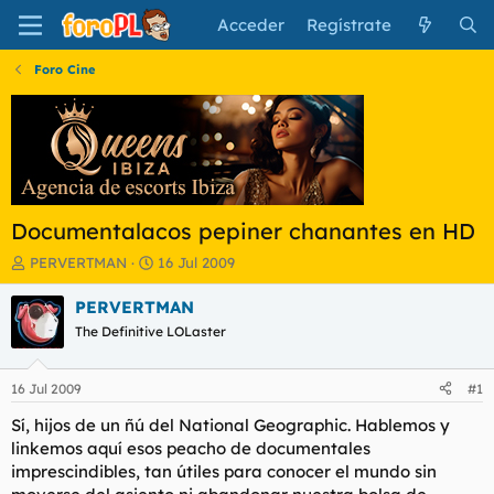
Acceder
Regístrate
Foro Cine
Documentalacos pepiner chanantes en HD
I
F
PERVERTMAN
16 Jul 2009
n
e
i
c
PERVERTMAN
c
h
The Definitive LOLaster
i
a
a
d
d
e
16 Jul 2009
#1
o
i
r
n
Sí, hijos de un ñú del National Geographic. Hablemos y
d
i
linkemos aquí esos peacho de documentales
e
c
imprescindibles, tan útiles para conocer el mundo sin
l
i