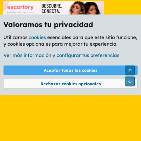
Valoramos tu privacidad
Utilizamos
cookies
esenciales para que este sitio funcione,
y cookies opcionales para mejorar tu experiencia.
Foro Cine
Ver más información y configurar tus preferencias
Cookies
PL OLDSTYLE AMARILLO
Cambiar fuente
Español (ES)
Arri
Aceptar todas las cookies
Contáctanos
Términos y reglas
Política de privacidad
Ayuda
R
Pie
S
Rechazar cookies opcionales
S
®
Community platform by XenForo
© 2010-2026 XenForo Ltd.