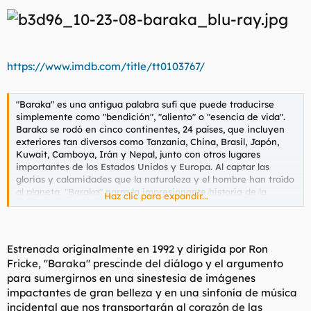
https://www.imdb.com/title/tt0103767/
"Baraka" es una antigua palabra sufí que puede traducirse
simplemente como "bendición", "aliento" o "esencia de vida".
Baraka se rodó en cinco continentes, 24 países, que incluyen
exteriores tan diversos como Tanzania, China, Brasil, Japón,
Kuwait, Camboya, Irán y Nepal, junto con otros lugares
importantes de los Estados Unidos y Europa. Al captar las
glorias y calamidades que la naturaleza y el hombre han traído
al planeta, "Baraka" narra la impresionante historia de la
Haz clic para expandir...
tumultuosa interacción entre la Tierra y el hombre; evitando
las palabras, excitando la vista, el oído y la imaginación con un
barrido de imágenes y sonidos.
Estrenada originalmente en 1992 y dirigida por Ron
Fricke, "Baraka" prescinde del diálogo y el argumento
para sumergirnos en una sinestesia de imágenes
impactantes de gran belleza y en una sinfonía de música
incidental que nos transportarán al corazón de las