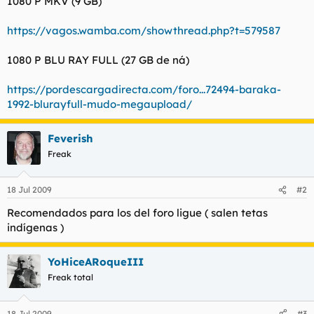
1080 P MKV (9 GB)
https://vagos.wamba.com/showthread.php?t=579587
1080 P BLU RAY FULL (27 GB de ná)
https://pordescargadirecta.com/foro...72494-baraka-
1992-blurayfull-mudo-megaupload/
Feverish
Freak
18 Jul 2009
#2
Recomendados para los del foro ligue ( salen tetas
indígenas )
YoHiceARoqueIII
Freak total
18 Jul 2009
#3