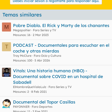
Debes iniciar sesión o registrarte para responder aquí.
Temas similares
Pobre Diablo. El Rick y Morty de los chanantes
M
Megapoitier
Foro Series y TV
Masunos
16
2 Mar 2023
PODCAST - Documentales para escuchar en el
T
coche y otras mierdas
Troy McClure
Foro Ocio y Cultura
Masunos
100
5 Abr 2026
Vitals: Una historia humana (HBO) -
Documental sobre COVID en un hospital de
Sabadell
ElHombreQueViolaLulz
Foro Series y TV
Masunos
2
8 Feb 2021
Documental del Topor Casillas
PAYONNER
Foro Deportes
Masunos
11
2 Ene 2021