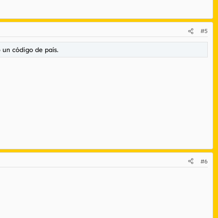
#5
o un código de país.
#6