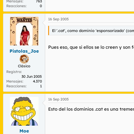
Mensajes
763
Reacciones
0
16 Sep 2005
El '.cat', como dominio 'esponsorizado' (co
Pues eso, que si ellos se lo creen y son fe
Pistolas_Joe
Clásico
Registro
30 Jun 2005
Mensajes
4.370
Reacciones
1
16 Sep 2005
Esto del los dominios .cat es una treme
Moe