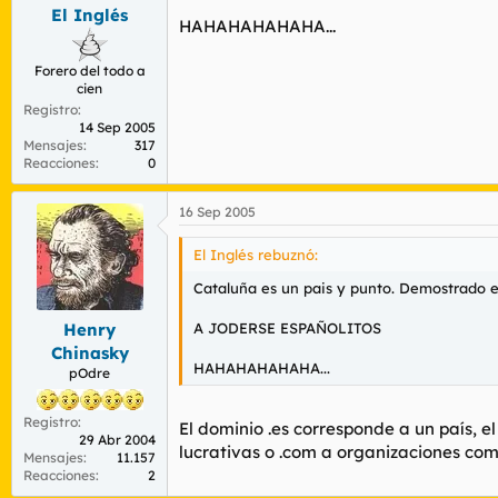
El Inglés
HAHAHAHAHAHA...
Forero del todo a
cien
Registro
14 Sep 2005
Mensajes
317
Reacciones
0
16 Sep 2005
El Inglés rebuznó:
Cataluña es un pais y punto. Demostrado es
A JODERSE ESPAÑOLITOS
Henry
Chinasky
HAHAHAHAHAHA...
pOdre
Registro
El dominio .es corresponde a un país, e
29 Abr 2004
lucrativas o .com a organizaciones come
Mensajes
11.157
Reacciones
2