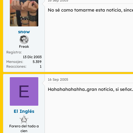
16 Sep 2005
No sé como tomarme esta noticia, sin
snow
Freak
Registro
13 Dic 2003
Mensajes
5.359
Reacciones
1
16 Sep 2005
E
Hahahahahahha..gran noticia, si señor.
El Inglés
Forero del todo a
cien