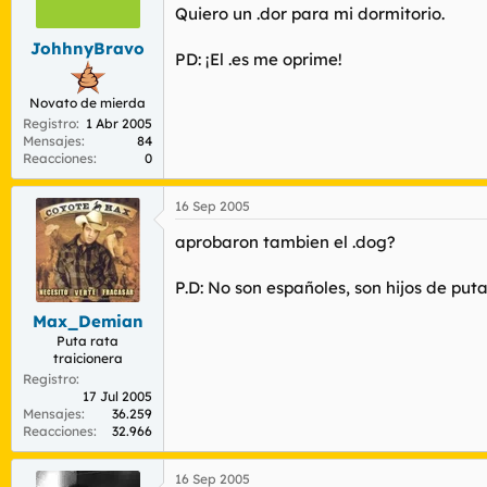
r
n
Quiero un .dor para mi dormitorio.
d
i
JohhnyBravo
e
c
PD: ¡El .es me oprime!
l
i
t
o
Novato de mierda
e
Registro
1 Abr 2005
m
Mensajes
84
a
Reacciones
0
16 Sep 2005
aprobaron tambien el .dog?
P.D: No son españoles, son hijos de puta
Max_Demian
Puta rata
traicionera
Registro
17 Jul 2005
Mensajes
36.259
Reacciones
32.966
16 Sep 2005