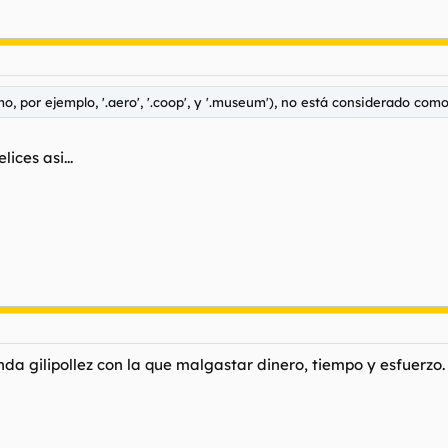
mo, por ejemplo, '.aero', '.coop', y '.museum'), no está considerado com
lices asi...
nda gilipollez con la que malgastar dinero, tiempo y esfuerzo.