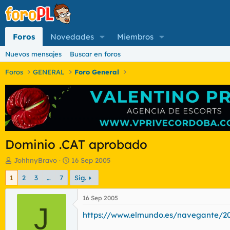
Foros
Novedades
Miembros
Nuevos mensajes
Buscar en foros
Foros
GENERAL
Foro General
Dominio .CAT aprobado
I
F
JohhnyBravo
16 Sep 2005
n
e
1
2
3
…
7
Sig.
i
c
c
h
i
a
16 Sep 2005
a
J
d
https://www.elmundo.es/navegante/20
d
e
o
i