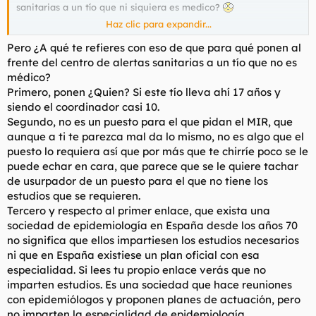
sanitarias a un tío que ni siquiera es medico?
Haz clic para expandir...
Pedro Sánchez: "Fernando Simón no es una persona que nosotros hubiéramos nombrado"
Pero ¿A qué te refieres con eso de que para qué ponen al
El presidente del Gobierno ha ofrecido su primera
frente del centro de alertas sanitarias a un tío que no es
entrevista a Antonio García Ferreras en La Sexta
médico?
donde ha defendido su gestión de la pandemia y la
utilidad del estado de alarma
Primero, ponen ¿Quien? Si este tío lleva ahí 17 años y
www.elconfidencial.com
siendo el coordinador casi 10.
Segundo, no es un puesto para el que pidan el MIR, que
aunque a ti te parezca mal da lo mismo, no es algo que el
puesto lo requiera así que por más que te chirríe poco se le
puede echar en cara, que parece que se le quiere tachar
de usurpador de un puesto para el que no tiene los
estudios que se requieren.
Tercero y respecto al primer enlace, que exista una
sociedad de epidemiología en España desde los años 70
no significa que ellos impartiesen los estudios necesarios
ni que en España existiese un plan oficial con esa
especialidad. Si lees tu propio enlace verás que no
imparten estudios. Es una sociedad que hace reuniones
con epidemiólogos y proponen planes de actuación, pero
no imparten la especialidad de epidemiología.