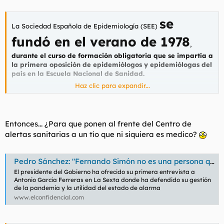
se
La Sociedad Española de Epidemiología (SEE)
fundó en el verano de 1978
,
durante el curso de formación obligatoria que se impartía a
la primera oposición de epidemiólogos y epidemiólogas del
país en la Escuela Nacional de Sanidad.
Haz clic para expandir...
Concretamente, el 26 de junio de 1978 tal como reflejan los
primeros estatutos al pie de los cuales rubricaron su firma Joan
Clos Matheu, Patricio Garrido Morales, Miguel Gili Miur, Esteban
Lamotte de Grignon Querol y Andrés Segura Benedicto.
Entonces... ¿Para que ponen al frente del Centro de
alertas sanitarias a un tío que ni siquiera es medico?
El fin primordial de la SEE era “
cultivar y fomentar el
estudio y mejor conocimiento de la Epidemiología,
posibilitar aquellos medios adecuados a tal fin, defender la
Pedro Sánchez: "Fernando Simón no es una persona que nosotros hubiéramos nombrado"
dignidad del ejercicio profesional de la Epidemiología en
El presidente del Gobierno ha ofrecido su primera entrevista a
todas sus vertientes y favorecer la difusión del contenido y
Antonio García Ferreras en La Sexta donde ha defendido su gestión
de la metodología epidemiológica, contribuyendo de tal
de la pandemia y la utilidad del estado de alarma
modo a la promoción de la Salud Pública
.”
www.elconfidencial.com