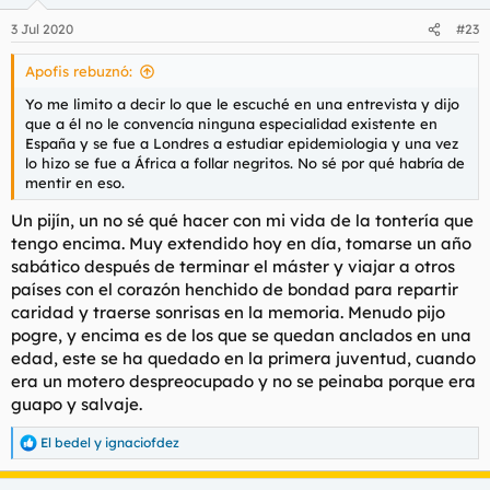
o
n
3 Jul 2020
#23
e
s
Apofis rebuznó:
:
Yo me limito a decir lo que le escuché en una entrevista y dijo
que a él no le convencía ninguna especialidad existente en
España y se fue a Londres a estudiar epidemiologia y una vez
lo hizo se fue a África a follar negritos. No sé por qué habría de
mentir en eso.
Un pijín, un no sé qué hacer con mi vida de la tontería que
tengo encima. Muy extendido hoy en día, tomarse un año
sabático después de terminar el máster y viajar a otros
países con el corazón henchido de bondad para repartir
caridad y traerse sonrisas en la memoria. Menudo pijo
pogre, y encima es de los que se quedan anclados en una
edad, este se ha quedado en la primera juventud, cuando
era un motero despreocupado y no se peinaba porque era
guapo y salvaje.
El bedel
y
ignaciofdez
R
e
a