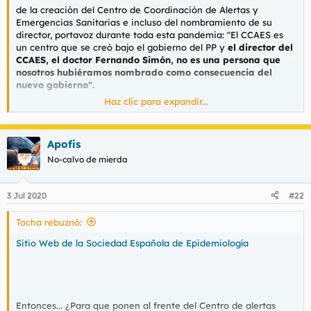
de la creación del Centro de Coordinación de Alertas y
Emergencias Sanitarias e incluso del nombramiento de su
director, portavoz durante toda esta pandemia: "El CCAES es
un centro que se creó bajo el gobierno del PP y
el director del
CCAES, el doctor Fernando Simón, no es una persona que
nosotros hubiéramos nombrado como consecuencia del
nuevo gobierno".
Haz clic para expandir...
"Había ya una estructura montada antes que nosotros
llegáramos", ha matizado. "Es verdad que un poco debilitada
como consecuencia de las restricciones y los ajustes
Apofis
presupuestarios que se hicieron por parte de la anterior
administración".
No-calvo de mierda
3 Jul 2020
#22
Tocha rebuznó:
Sitio Web de la Sociedad Española de Epidemiología
Entonces... ¿Para que ponen al frente del Centro de alertas