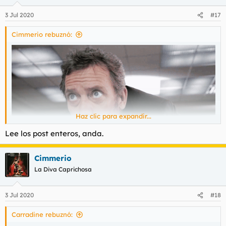
o
n
3 Jul 2020
#17
e
s
Cimmerio rebuznó:
:
Haz clic para expandir...
Lee los post enteros, anda.
Cimmerio
La Diva Caprichosa
3 Jul 2020
#18
Carradine rebuznó: