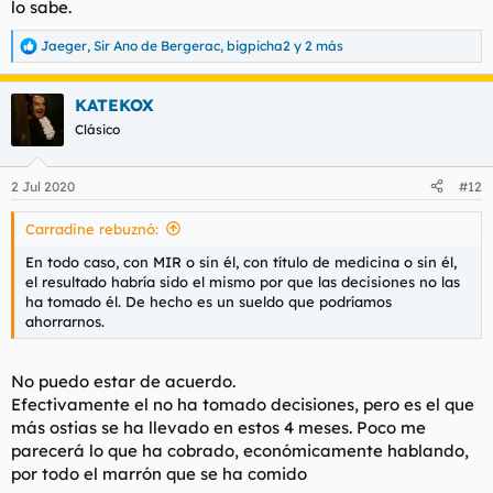
lo sabe.
Jaeger
,
Sir Ano de Bergerac
,
bigpicha2
y 2 más
R
e
a
KATEKOX
c
c
Clásico
i
o
n
2 Jul 2020
#12
e
s
Carradine rebuznó:
:
En todo caso, con MIR o sin él, con título de medicina o sin él,
el resultado habría sido el mismo por que las decisiones no las
ha tomado él. De hecho es un sueldo que podríamos
ahorrarnos.
No puedo estar de acuerdo.
Efectivamente el no ha tomado decisiones, pero es el que
más ostias se ha llevado en estos 4 meses. Poco me
parecerá lo que ha cobrado, económicamente hablando,
por todo el marrón que se ha comido