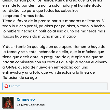
desautorizan para los restos. Aún así creo que la gestión
en sí de la pandemia no ha sido mala y él ha intentado
ser didáctico para que todos los cabestros
conprendiéramos todo.
Tiene el favor de la prensa por sus maneras delicadas. Si
todo lo dicho por él, palabra por palabra, y todo lo hecho
lo hubiera hecho un político al uso o uno de maneras más
toscas hubiera sido mucho más criticado.
Y decir también que alguien que aparentemente huye de
la fama y se siente incómodo en ella, que lo máximo que
tiene que decir ante la pregunta de qué opina de que se
hagan camisetas con su cara es que ojalá donen el dinero
a ONGs, queda de nuevo en entredicho con una
entrevista y una foto que van directas a la línea de
flotación de su ego
Lebrom
R
e
a
Cimmerio
c
c
La Diva Caprichosa
i