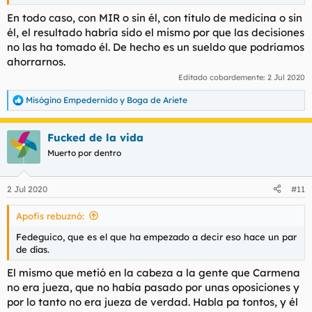
que es lo que es ahora.
Es que no sé a qué viene eso de decir que no tiene el MIR,
En todo caso, con MIR o sin él, con título de medicina o sin
como si él hubiese dicho que lo tenía o para su cargo lo
él, el resultado habría sido el mismo por que las decisiones
pidiesen.
no las ha tomado él. De hecho es un sueldo que podríamos
ahorrarnos.
Le digo otra perogrullada, deje de escuchar a Fedeguico, que
es el que ha empezado a decir eso hace un par de días.
Editado cobardemente:
2 Jul 2020
Misógino Empedernido
y
Boga de Ariete
R
e
a
Fucked de la vida
c
c
Muerto por dentro
i
o
n
2 Jul 2020
#11
e
s
Apofis rebuznó:
:
Fedeguico, que es el que ha empezado a decir eso hace un par
de días.
El mismo que metió en la cabeza a la gente que Carmena
no era jueza, que no había pasado por unas oposiciones y
por lo tanto no era jueza de verdad. Habla pa tontos, y él