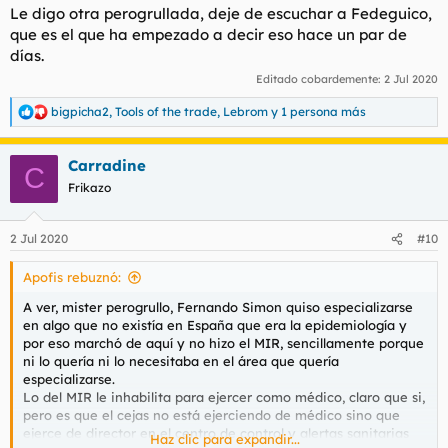
Le digo otra perogrullada, deje de escuchar a Fedeguico,
que es el que ha empezado a decir eso hace un par de
días.
Editado cobardemente:
2 Jul 2020
bigpicha2
,
Tools of the trade
,
Lebrom
y 1 persona más
R
e
a
Carradine
c
C
c
Frikazo
i
o
n
2 Jul 2020
#10
e
s
Apofis rebuznó:
:
A ver, mister perogrullo, Fernando Simon quiso especializarse
en algo que no existía en España que era la epidemiología y
por eso marchó de aquí y no hizo el MIR, sencillamente porque
ni lo quería ni lo necesitaba en el área que quería
especializarse.
Lo del MIR le inhabilita para ejercer como médico, claro que si,
pero es que el cejas no está ejerciendo de médico sino que
ejerce de director en el centro de control y alertas sanitarias
Haz clic para expandir...