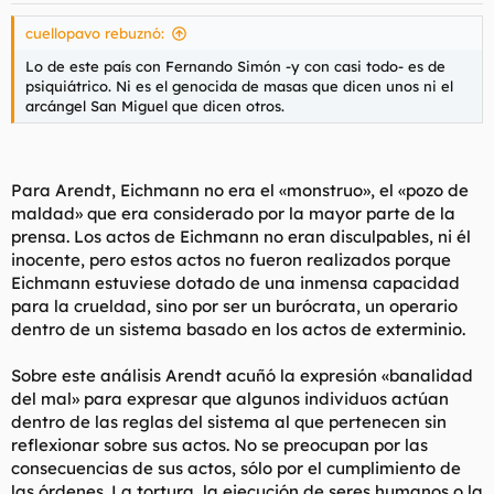
cuellopavo rebuznó:
Lo de este país con Fernando Simón -y con casi todo- es de
psiquiátrico. Ni es el genocida de masas que dicen unos ni el
arcángel San Miguel que dicen otros.
Para Arendt, Eichmann no era el «monstruo», el «pozo de
maldad» que era considerado por la mayor parte de la
prensa. Los actos de Eichmann no eran disculpables, ni él
inocente, pero estos actos no fueron realizados porque
Eichmann estuviese dotado de una inmensa capacidad
para la crueldad, sino por ser un burócrata, un operario
dentro de un sistema basado en los actos de exterminio.
Sobre este análisis Arendt acuñó la expresión «banalidad
del mal» para expresar que algunos individuos actúan
dentro de las reglas del sistema al que pertenecen sin
reflexionar sobre sus actos. No se preocupan por las
consecuencias de sus actos, sólo por el cumplimiento de
las órdenes. La tortura, la ejecución de seres humanos o la