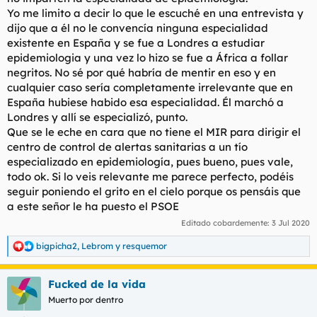
Yo me limito a decir lo que le escuché en una entrevista y
dijo que a él no le convencía ninguna especialidad
existente en España y se fue a Londres a estudiar
epidemiologia y una vez lo hizo se fue a África a follar
negritos. No sé por qué habría de mentir en eso y en
cualquier caso sería completamente irrelevante que en
España hubiese habido esa especialidad. Él marchó a
Londres y allí se especializó, punto.
Que se le eche en cara que no tiene el MIR para dirigir el
centro de control de alertas sanitarias a un tío
especializado en epidemiología, pues bueno, pues vale,
todo ok. Si lo veis relevante me parece perfecto, podéis
seguir poniendo el grito en el cielo porque os pensáis que
a este señor le ha puesto el PSOE
Editado cobardemente:
3 Jul 2020
bigpicha2
,
Lebrom
y
resquemor
R
e
a
Fucked de la vida
c
c
Muerto por dentro
i