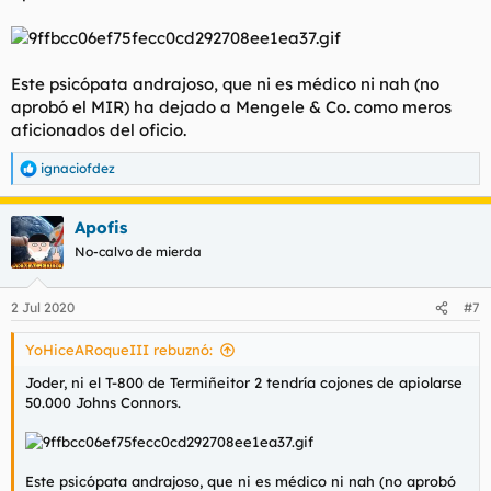
Este psicópata andrajoso, que ni es médico ni nah (no
aprobó el MIR) ha dejado a Mengele & Co. como meros
aficionados del oficio.
ignaciofdez
R
e
a
Apofis
c
c
No-calvo de mierda
i
o
n
2 Jul 2020
#7
e
s
YoHiceARoqueIII rebuznó:
:
Joder, ni el T-800 de Termiñeitor 2 tendría cojones de apiolarse
50.000 Johns Connors.
Este psicópata andrajoso, que ni es médico ni nah (no aprobó