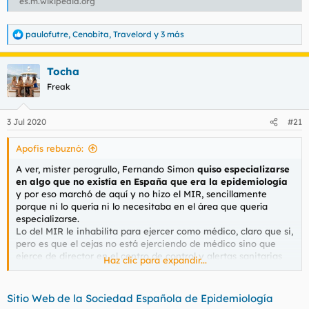
es.m.wikipedia.org
paulofutre
,
Cenobita
,
Travelord
y 3 más
R
e
a
Tocha
c
c
Freak
i
o
n
3 Jul 2020
#21
e
s
Apofis rebuznó:
:
A ver, mister perogrullo, Fernando Simon
quiso especializarse
en algo que no existía en España que era la epidemiología
y por eso marchó de aquí y no hizo el MIR, sencillamente
porque ni lo quería ni lo necesitaba en el área que quería
especializarse.
Lo del MIR le inhabilita para ejercer como médico, claro que si,
pero es que el cejas no está ejerciendo de médico sino que
ejerce de director en el centro de control y alertas sanitarias
Haz clic para expandir...
que es lo que es ahora.
Sitio Web de la Sociedad Española de Epidemiología