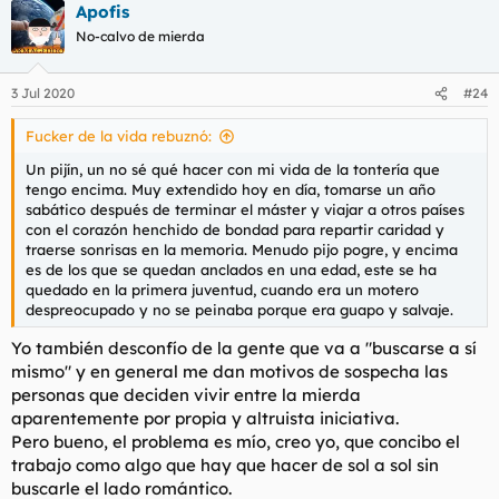
Apofis
c
c
No-calvo de mierda
i
o
n
3 Jul 2020
#24
e
s
Fucker de la vida rebuznó:
:
Un pijín, un no sé qué hacer con mi vida de la tontería que
tengo encima. Muy extendido hoy en día, tomarse un año
sabático después de terminar el máster y viajar a otros países
con el corazón henchido de bondad para repartir caridad y
traerse sonrisas en la memoria. Menudo pijo pogre, y encima
es de los que se quedan anclados en una edad, este se ha
quedado en la primera juventud, cuando era un motero
despreocupado y no se peinaba porque era guapo y salvaje.
Yo también desconfío de la gente que va a "buscarse a sí
mismo" y en general me dan motivos de sospecha las
personas que deciden vivir entre la mierda
aparentemente por propia y altruista iniciativa.
Pero bueno, el problema es mío, creo yo, que concibo el
trabajo como algo que hay que hacer de sol a sol sin
buscarle el lado romántico.