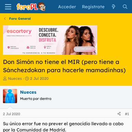
Acceder
Regístrate
Foro General
Don Simón no tiene el MIR (pero tiene a
Sánchezdokan para hacerle mamadinhas)
I
F
Nueces
2 Jul 2020
n
e
i
c
Nueces
c
h
Muerto por dentro
i
a
a
d
d
e
2 Jul 2020
#1
o
i
r
n
Su único error fue no prever el genocidio llevado a cabo
d
i
por la Comunidad de Madrid.
e
c