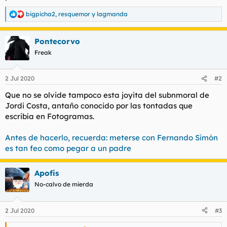
l
i
bigpicha2
,
resquemor
y
lagmanda
t
o
R
e
e
a
m
Pontecorvo
c
a
c
Freak
i
o
n
2 Jul 2020
#2
e
s
Que no se olvide tampoco esta joyita del subnmoral de
:
Jordi Costa, antaño conocido por las tontadas que
escribía en Fotogramas.
Antes de hacerlo, recuerda: meterse con Fernando Simón
es tan feo como pegar a un padre
Apofis
No-calvo de mierda
2 Jul 2020
#3