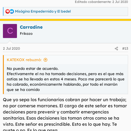
Editado cobardemente:
2 Jul 2020
Misógino Empedernido
y
El bedel
R
e
a
Carradine
c
C
c
Frikazo
i
o
n
2 Jul 2020
#13
e
s
KATEKOX rebuznó:
:
No puedo estar de acuerdo.
Efectivamente el no ha tomado decisiones, pero es el que más
ostias se ha llevado en estos 4 meses. Poco me parecerá lo que
ha cobrado, económicamente hablando, por todo el marrón
que se ha comido
Que yo sepa los funcionarios cobran por hacer un trabajo;
no por comerse marrones. El cargo de este señor es tomar
decisiones para prevenir y combatir emergencias
sanitarias. Esas decisiones las toman otros como se ha
visto. Este señor es prescindible. Esto es lo que hay. Te
guste o no. Es lo que pasa.