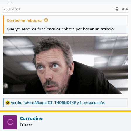
o
n
3 Jul 2020
#16
e
s
Carradine rebuznó:
:
Que yo sepa los funcionarios cobran por hacer un trabajo
Verdú
,
YoHiceARoqueIII
,
THORNDIKE
y 1 persona más
R
e
a
Carradine
c
C
c
Frikazo
i