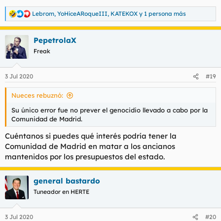
Lebrom
,
YoHiceARoqueIII
,
KATEKOX
y 1 persona más
R
e
a
PepetrolaX
c
c
Freak
i
o
n
3 Jul 2020
#19
e
s
Nueces rebuznó:
:
Su único error fue no prever el genocidio llevado a cabo por la
Comunidad de Madrid.
Cuéntanos si puedes qué interés podría tener la
Comunidad de Madrid en matar a los ancianos
mantenidos por los presupuestos del estado.
general bastardo
Tuneador en HERTE
3 Jul 2020
#20