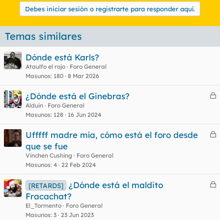
Debes iniciar sesión o registrarte para responder aquí.
Temas similares
Dónde está Karls?
Ataulfo el rojo
Foro General
Masunos
180
8 Mar 2026
¿Dónde está el Ginebras?
e
Alduin
Foro General
Masunos
128
16 Jun 2024
r
r
Ufffff madre mía, cómo está el foro desde
e
que se fue
r
Vinchen Cushing
Foro General
o
r
Masunos
4
22 Feb 2024
¿Dónde está el maldito
[RETARDS]
e
Fracachat?
o
r
El_Tormento
Foro General
r
Masunos
3
23 Jun 2023