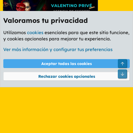
Valoramos tu privacidad
Utilizamos
cookies
esenciales para que este sitio funcione,
y cookies opcionales para mejorar tu experiencia.
Foro General
Ver más información y configurar tus preferencias
Cookies
PL OLDSTYLE AMARILLO
Cambiar fuente
Español (ES)
Arri
Aceptar todas las cookies
Contáctanos
Términos y reglas
Política de privacidad
Ayuda
R
Pie
S
Rechazar cookies opcionales
S
®
Community platform by XenForo
© 2010-2026 XenForo Ltd.