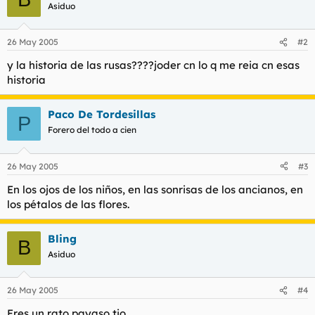
t
o
Asiduo
e
m
a
26 May 2005
#2
y la historia de las rusas????joder cn lo q me reia cn esas
historia
Paco De Tordesillas
P
Forero del todo a cien
26 May 2005
#3
En los ojos de los niños, en las sonrisas de los ancianos, en
los pétalos de las flores.
Bling
B
Asiduo
26 May 2005
#4
Eres un rato payaso tio