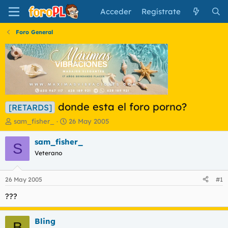
Acceder
Regístrate
Foro General
donde esta el foro porno?
[RETARDS]
I
F
sam_fisher_
26 May 2005
n
e
i
c
sam_fisher_
S
c
h
Veterano
i
a
a
d
d
e
26 May 2005
#1
o
i
r
n
???
d
i
e
c
Bling
l
i
B