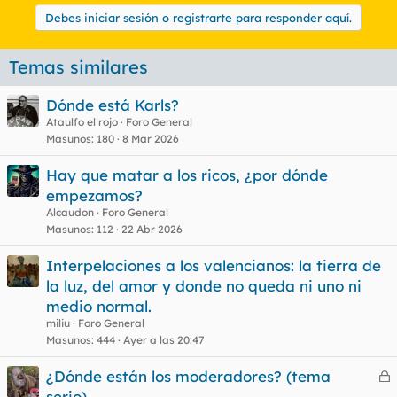
Debes iniciar sesión o registrarte para responder aquí.
Temas similares
Dónde está Karls?
Ataulfo el rojo
Foro General
Masunos
180
8 Mar 2026
Hay que matar a los ricos, ¿por dónde
empezamos?
Alcaudon
Foro General
Masunos
112
22 Abr 2026
Interpelaciones a los valencianos: la tierra de
la luz, del amor y donde no queda ni uno ni
medio normal.
miliu
Foro General
Masunos
444
Ayer a las 20:47
¿Dónde están los moderadores? (tema
e
serio)