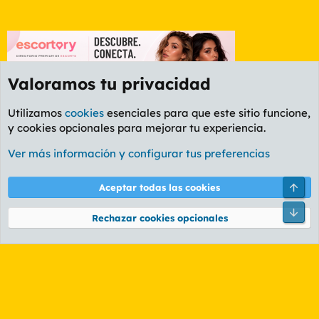
Valoramos tu privacidad
Utilizamos
cookies
esenciales para que este sitio funcione,
y cookies opcionales para mejorar tu experiencia.
Foro General
Ver más información y configurar tus preferencias
Cookies
PL OLDSTYLE AMARILLO
Cambiar fuente
Español (ES)
Arri
Aceptar todas las cookies
Contáctanos
Términos y reglas
Política de privacidad
Ayuda
R
Pie
S
Rechazar cookies opcionales
S
®
Community platform by XenForo
© 2010-2026 XenForo Ltd.