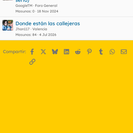
r
GoogleTM
Foro General
r
Masunos
0
18 Nov 2024
Donde están las callejeras
Jhon117
Valencia
o
Masunos
84
4 Jul 2026
Facebook
X
Bluesky
LinkedIn
Reddit
Pinterest
Tumblr
WhatsA
Em
Compartir:
Enlace