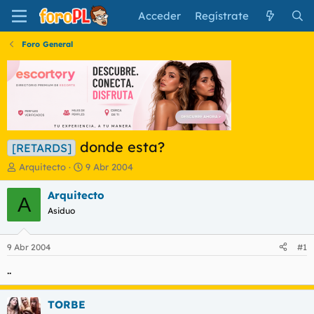
Acceder
Regístrate
Foro General
donde esta?
[RETARDS]
I
F
Arquitecto
9 Abr 2004
n
e
i
c
Arquitecto
A
c
h
Asiduo
i
a
a
d
d
e
9 Abr 2004
#1
o
i
r
n
..
d
i
e
c
TORBE
l
i