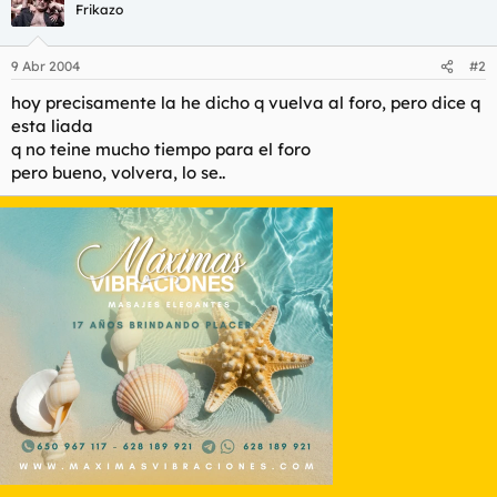
t
o
Frikazo
e
m
a
9 Abr 2004
#2
hoy precisamente la he dicho q vuelva al foro, pero dice q
esta liada
q no teine mucho tiempo para el foro
pero bueno, volvera, lo se..