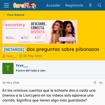
Acceder
Regístrate
Foro General
dos preguntas sobre pibonazos
[RETARDS]
I
F
txus__
28 May 2006
n
e
i
c
txus__
T
c
h
Forero del todo a cien
i
a
a
d
d
e
28 May 2006
#1
o
i
r
n
En las crónicas cuentas que le echaste dos a cada una
d
i
(menos a la Lion) pero en los videos solo aparece una
e
c
corrida. Significa que tienes algo más guardado?
l
i