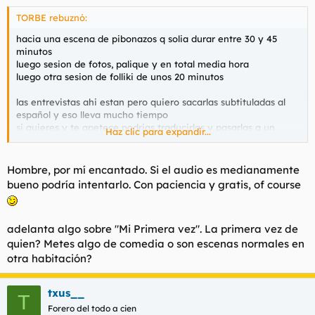
TORBE rebuznó:
hacia una escena de pibonazos q solia durar entre 30 y 45
minutos
luego sesion de fotos, palique y en total media hora
luego otra sesion de folliki de unos 20 minutos
las entrevistas ahi estan pero quiero sacarlas subtituladas al
español y eso lleva mucho tiempo
si quieres y te apetece podrias traducirlas y pasarlas a un
Haz clic para expandir...
documento tu, es q vamos de culo con tantisimo curro
Hombre, por mí encantado. Si el audio es medianamente
bueno podría intentarlo. Con paciencia y gratis, of course
adelanta algo sobre "Mi Primera vez". La primera vez de
quien? Metes algo de comedia o son escenas normales en
otra habitación?
txus__
T
Forero del todo a cien