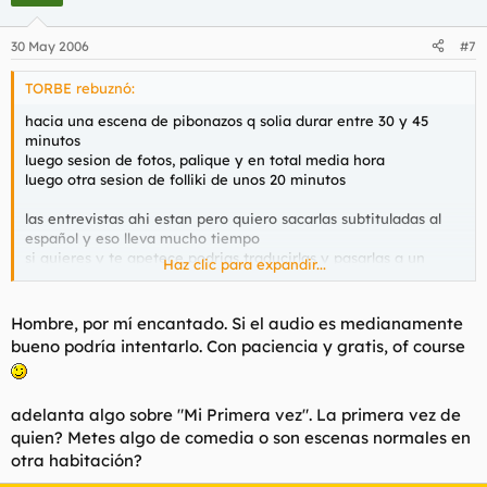
30 May 2006
#7
TORBE rebuznó:
hacia una escena de pibonazos q solia durar entre 30 y 45
minutos
luego sesion de fotos, palique y en total media hora
luego otra sesion de folliki de unos 20 minutos
las entrevistas ahi estan pero quiero sacarlas subtituladas al
español y eso lleva mucho tiempo
si quieres y te apetece podrias traducirlas y pasarlas a un
Haz clic para expandir...
documento tu, es q vamos de culo con tantisimo curro
Hombre, por mí encantado. Si el audio es medianamente
bueno podría intentarlo. Con paciencia y gratis, of course
adelanta algo sobre "Mi Primera vez". La primera vez de
quien? Metes algo de comedia o son escenas normales en
otra habitación?