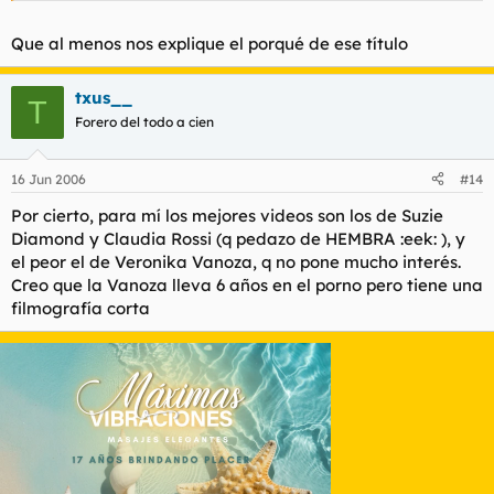
serie que se llamara MI PRIMERA VEZ
Haz clic para expandir...
Haz clic para expandir...
Que al menos nos explique el porqué de ese título
Tio Torbe, Para CUANDO MI PRIMERA VEZ. JODER NOS
:pla :pla :pla ESO,ESO, PON ALGO YAAAA DE MI PRIMERA VEZ
TIENES SECO, NO HAY VIDEOS DE INTERES EN LA WEB,
txus__
T
:pla :pla :pla
PIBONAZOS AL PODER!!!!
Forero del todo a cien
16 Jun 2006
#14
Por cierto, para mí los mejores videos son los de Suzie
Diamond y Claudia Rossi (q pedazo de HEMBRA :eek: ), y
el peor el de Veronika Vanoza, q no pone mucho interés.
Creo que la Vanoza lleva 6 años en el porno pero tiene una
filmografía corta