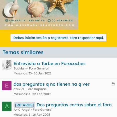
Debes iniciar sesión o registrarte para responder aquí.
Temas similares
Entrevista a Torbe en Forocoches
Backlum
Foro General
Masunos
33
10 Jun 2021
dos preguntas q no tienen na q ver
E
e
ezekiel
Foro Rapiñas
Masunos
3
22 Feb 2009
r
r
Dos preguntas cortas sobre el foro
[RETARDS]
A
Ar-C-Angel
Foro General
Masunos
1
16 Abr 2005
o