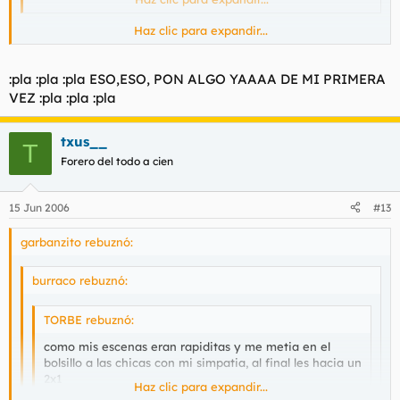
Haz clic para expandir...
Tio Torbe, Para CUANDO MI PRIMERA VEZ. JODER NOS
TIENES SECO, NO HAY VIDEOS DE INTERES EN LA WEB,
PIBONAZOS AL PODER!!!!
:pla :pla :pla ESO,ESO, PON ALGO YAAAA DE MI PRIMERA
VEZ :pla :pla :pla
txus__
T
Forero del todo a cien
15 Jun 2006
#13
garbanzito rebuznó:
burraco rebuznó:
TORBE rebuznó:
como mis escenas eran rapiditas y me metia en el
bolsillo a las chicas con mi simpatia, al final les hacia un
2x1
Haz clic para expandir...
tengo todas esas escenas guardadas, saldran en una