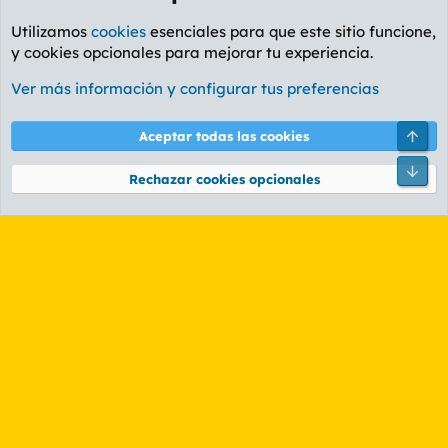
Utilizamos
cookies
esenciales para que este sitio funcione,
y cookies opcionales para mejorar tu experiencia.
Foro General
Ver más información y configurar tus preferencias
Cookies
PL OLDSTYLE AMARILLO
Cambiar fuente
Español (ES)
Arri
Aceptar todas las cookies
Contáctanos
Términos y reglas
Política de privacidad
Ayuda
R
Pie
S
Rechazar cookies opcionales
S
®
Community platform by XenForo
© 2010-2026 XenForo Ltd.