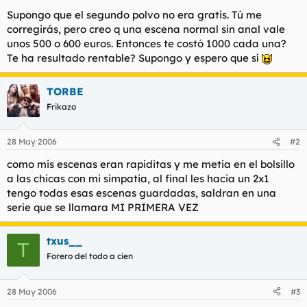
t
o
Supongo que el segundo polvo no era gratis. Tú me
e
corregirás, pero creo q una escena normal sin anal vale
m
a
unos 500 o 600 euros. Entonces te costó 1000 cada una?
Te ha resultado rentable? Supongo y espero que sí
TORBE
Frikazo
28 May 2006
#2
como mis escenas eran rapiditas y me metia en el bolsillo
a las chicas con mi simpatia, al final les hacia un 2x1
tengo todas esas escenas guardadas, saldran en una
serie que se llamara MI PRIMERA VEZ
txus__
T
Forero del todo a cien
28 May 2006
#3