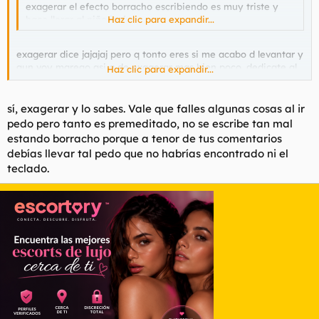
exagerar el efecto borracho escribiendo es muy triste y
hace llorar al niño jesús.
Haz clic para expandir...
exagerar dice jajajaj pero q tonto eres si me acabo d levantar y
aun voy mareao asi q de exagerar mas bien poco, dedicate al
Haz clic para expandir...
fotosop y calla la boca perra
sí, exagerar y lo sabes. Vale que falles algunas cosas al ir
pedo pero tanto es premeditado, no se escribe tan mal
estando borracho porque a tenor de tus comentarios
debías llevar tal pedo que no habrías encontrado ni el
teclado.