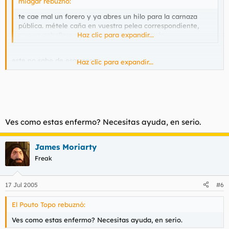
midgär rebuznó:
te cae mal un forero y ya abres un hilo para la carnaza
pública. métele caña en vuestra pelea correspondiente,
que un caballero siempre se agacha después.
Haz clic para expandir...
este no sabe de esas cosas...
Haz clic para expandir...
hasta tiene que meterse en el
chat, para suplantarme y alli,
cobardemente darme caña...
Ves como estas enfermo? Necesitas ayuda, en serio.
James Moriarty
tambien señalar que, como las hienas, cuando van solas son
Freak
muy MIEDICAS y se rilan rapidito...
17 Jul 2005
#6
El Pouto Topo rebuznó:
Ves como estas enfermo? Necesitas ayuda, en serio.