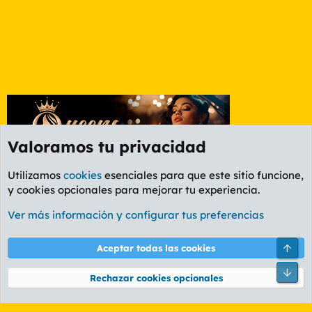
Valoramos tu privacidad
Utilizamos
cookies
esenciales para que este sitio funcione,
y cookies opcionales para mejorar tu experiencia.
Foro General
Ver más información y configurar tus preferencias
Cookies
PL OLDSTYLE AMARILLO
Cambiar fuente
Español (ES)
Arri
Aceptar todas las cookies
Contáctanos
Términos y reglas
Política de privacidad
Ayuda
R
Pie
S
Rechazar cookies opcionales
S
®
Community platform by XenForo
© 2010-2026 XenForo Ltd.