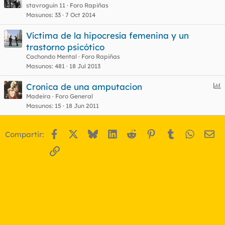
stavroguin 11
Foro Rapiñas
o
Masunos
33
7 Oct 2014
Víctima de la hipocresía femenina y un
trastorno psicótico
Cachondo Mental
Foro Rapiñas
Masunos
481
18 Jul 2013
E
Cronica de una amputacion
n
Madeira
Foro General
Masunos
15
18 Jun 2011
c
u
e
Facebook
X
Bluesky
LinkedIn
Reddit
Pinterest
Tumblr
WhatsA
Em
Compartir:
s
t
Enlace