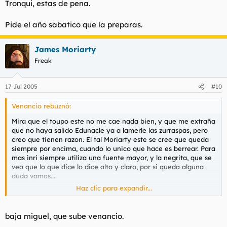
Tronqui, estas de pena.
Pide el año sabatico que la preparas.
James Moriarty
Freak
17 Jul 2005
#10
Venancio rebuznó:
Mira que el toupo este no me cae nada bien, y que me extraña
que no haya salido Edunacle ya a lamerle las zurraspas, pero
creo que tienen razon. El tal Moriarty este se cree que queda
siempre por encima, cuando lo unico que hace es berrear. Para
mas inri siempre utiliza una fuente mayor, y la negrita, que se
vea que lo que dice lo dice alto y claro, por si queda alguna
duda vamos...
Haz clic para expandir...
En fin, un forero mas con sintomas de 'importantitis' en el foro.
Saludetes.
baja miguel, que sube venancio.