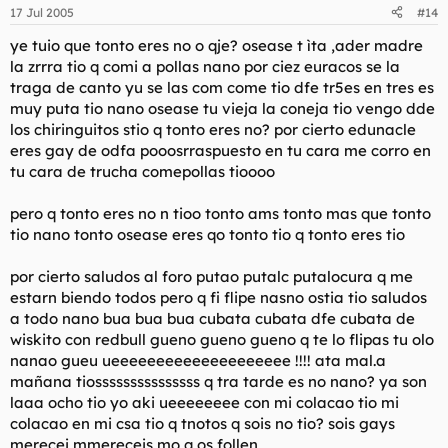
algo mas productico. Y no, por tener un contador de mensaje
17 Jul 2005
#14
no me creo mas que nadie, pero no permitire que se me toque
ye tuio que tonto eres no o qje? osease t ìta ,ader madre
la polla y me tenga que callar.
No hombre, que hay cosas mas divertidas en este foro que las
la zrrra tio q comi a pollas nano por ciez euracos se la
peleitas.
traga de canto yu se las com come tio dfe tr5es en tres es
muy puta tio nano osease tu vieja la coneja tio vengo dde
Un saludo.
los chiringuitos stio q tonto eres no? por cierto edunacle
eres gay de odfa pooosrraspuesto en tu cara me corro en
tu cara de trucha comepollas tioooo
pero q tonto eres no n tioo tonto ams tonto mas que tonto
tio nano tonto osease eres qo tonto tio q tonto eres tio
por cierto saludos al foro putao putalc putalocura q me
estarn biendo todos pero q fi flipe nasno ostia tio saludos
a todo nano bua bua bua cubata cubata dfe cubata de
wiskito con redbull gueno gueno gueno q te lo flipas tu olo
nanao gueu ueeeeeeeeeeeeeeeeeeee !!!! ata mal.a
mañana tiosssssssssssssss q tra tarde es no nano? ya son
laaa ocho tio yo aki ueeeeeeee con mi colacao tio mi
colacao en mi csa tio q tnotos q sois no tio? sois gays
merecei mmereceis mo q os follen