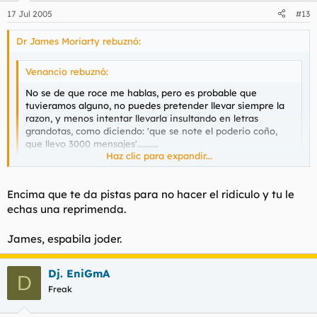
17 Jul 2005
#13
Dr James Moriarty rebuznó:
Venancio rebuznó:
No se de que roce me hablas, pero es probable que
tuvieramos alguno, no puedes pretender llevar siempre la
razon, y menos intentar llevarla insultando en letras
grandotas, como diciendo: 'que se note el poderio coño,
que llevo 3000 mensajes'..........
Haz clic para expandir...
Por lo demas, nada mas xD
Haz clic para expandir...
Encima que te da pistas para no hacer el ridiculo y tu le
Saludetes.
echas una reprimenda.
Disculpame si te molesta el tipo de letra, pero ante su
James, espabila joder.
"cantidad y calidad" de gilipolleces y mentiras, debo valerme
de algo que lo equilibre.
Dj. EniGmA
D
Si es necesario prescido de ellas.
Freak
Y sobre los 3000 mensajes; deberia aprovechar este tiempo en