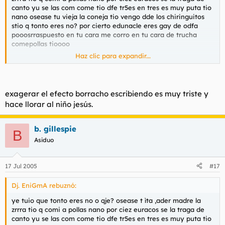
canto yu se las com come tio dfe tr5es en tres es muy puta tio
nano osease tu vieja la coneja tio vengo dde los chiringuitos
stio q tonto eres no? por cierto edunacle eres gay de odfa
pooosrraspuesto en tu cara me corro en tu cara de trucha
comepollas tioooo
Haz clic para expandir...
pero q tonto eres no n tioo tonto ams tonto mas que tonto tio
nano tonto osease eres qo tonto tio q tonto eres tio
por cierto saludos al foro putao putalc putalocura q me estarn
exagerar el efecto borracho escribiendo es muy triste y
biendo todos pero q fi flipe nasno ostia tio saludos a todo nano
hace llorar al niño jesús.
bua bua bua cubata cubata dfe cubata de wiskito con redbull
gueno gueno gueno q te lo flipas tu olo nanao gueu
ueeeeeeeeeeeeeeeeeeee !!!! ata mal.a mañana
b. gillespie
B
tiosssssssssssssss q tra tarde es no nano? ya son laaa ocho tio
Asiduo
yo aki ueeeeeeee con mi colacao tio mi colacao en mi csa tio
q tnotos q sois no tio? sois gays merecei mmereceis mo q os
follen tiooooooooooooooooooooooooo
17 Jul 2005
#17
Dj. EniGmA rebuznó:
ye tuio que tonto eres no o qje? osease t ìta ,ader madre la
zrrra tio q comi a pollas nano por ciez euracos se la traga de
canto yu se las com come tio dfe tr5es en tres es muy puta tio