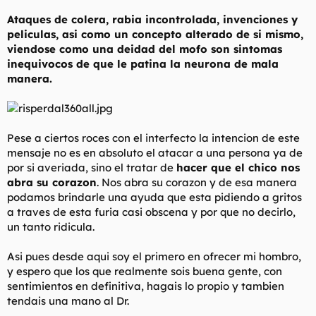
t
o
e
Ataques de colera, rabia incontrolada, invenciones y
m
peliculas, asi como un concepto alterado de si mismo,
a
viendose como una deidad del mofo son sintomas
inequivocos de que le patina la neurona de mala
manera.
Pese a ciertos roces con el interfecto la intencion de este
mensaje no es en absoluto el atacar a una persona ya de
por si averiada, sino el tratar de
hacer que el chico nos
abra su corazon
. Nos abra su corazon y de esa manera
podamos brindarle una ayuda que esta pidiendo a gritos
a traves de esta furia casi obscena y por que no decirlo,
un tanto ridicula.
Asi pues desde aqui soy el primero en ofrecer mi hombro,
y espero que los que realmente sois buena gente, con
sentimientos en definitiva, hagais lo propio y tambien
tendais una mano al Dr.