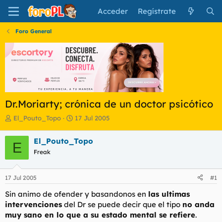
Acceder
Regístrate
Foro General
Dr.Moriarty; crónica de un doctor psicótico
I
F
El_Pouto_Topo
17 Jul 2005
n
e
i
c
El_Pouto_Topo
E
c
h
Freak
i
a
a
d
d
e
17 Jul 2005
#1
o
i
r
n
Sin animo de ofender y basandonos en
las ultimas
d
i
intervenciones
del Dr se puede decir que el tipo
no anda
e
c
muy sano en lo que a su estado mental se refiere
.
l
i