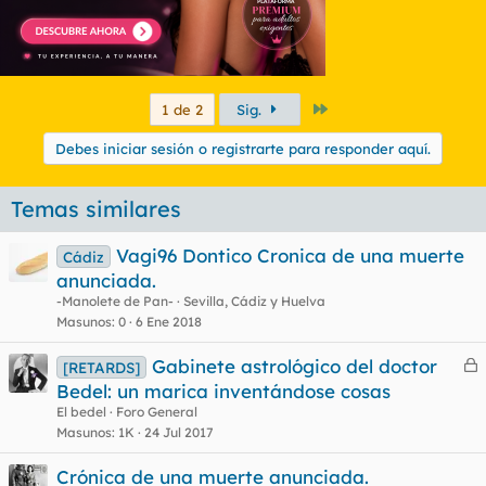
Último
1 de 2
Sig.
Debes iniciar sesión o registrarte para responder aquí.
Temas similares
Vagi96 Dontico Cronica de una muerte
Cádiz
anunciada.
-Manolete de Pan-
Sevilla, Cádiz y Huelva
Masunos
0
6 Ene 2018
Gabinete astrológico del doctor
[RETARDS]
e
Bedel: un marica inventándose cosas
r
El bedel
Foro General
r
Masunos
1K
24 Jul 2017
Crónica de una muerte anunciada.