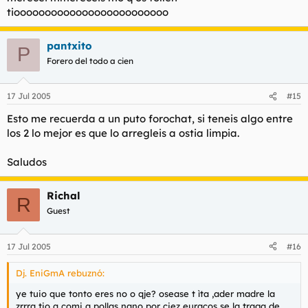
tiooooooooooooooooooooooooo
pantxito
P
Forero del todo a cien
17 Jul 2005
#15
Esto me recuerda a un puto forochat, si teneis algo entre
los 2 lo mejor es que lo arregleis a ostia limpia.
Saludos
Richal
R
Guest
17 Jul 2005
#16
Dj. EniGmA rebuznó:
ye tuio que tonto eres no o qje? osease t ìta ,ader madre la
zrrra tio q comi a pollas nano por ciez euracos se la traga de