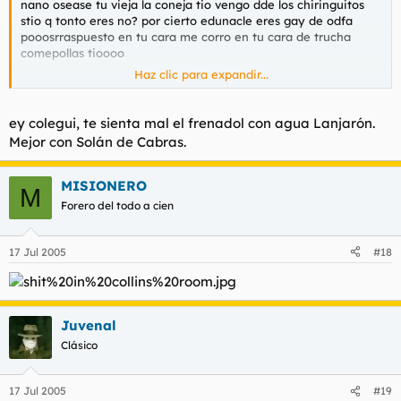
nano osease tu vieja la coneja tio vengo dde los chiringuitos
stio q tonto eres no? por cierto edunacle eres gay de odfa
pooosrraspuesto en tu cara me corro en tu cara de trucha
comepollas tioooo
Haz clic para expandir...
pero q tonto eres no n tioo tonto ams tonto mas que tonto tio
nano tonto osease eres qo tonto tio q tonto eres tio
ey colegui, te sienta mal el frenadol con agua Lanjarón.
por cierto saludos al foro putao putalc putalocura q me estarn
Mejor con Solán de Cabras.
biendo todos pero q fi flipe nasno ostia tio saludos a todo nano
bua bua bua cubata cubata dfe cubata de wiskito con redbull
gueno gueno gueno q te lo flipas tu olo nanao gueu
MISIONERO
M
ueeeeeeeeeeeeeeeeeeee !!!! ata mal.a mañana
Forero del todo a cien
tiosssssssssssssss q tra tarde es no nano? ya son laaa ocho tio
yo aki ueeeeeeee con mi colacao tio mi colacao en mi csa tio
q tnotos q sois no tio? sois gays merecei mmereceis mo q os
17 Jul 2005
#18
follen tiooooooooooooooooooooooooo
Juvenal
Clásico
17 Jul 2005
#19