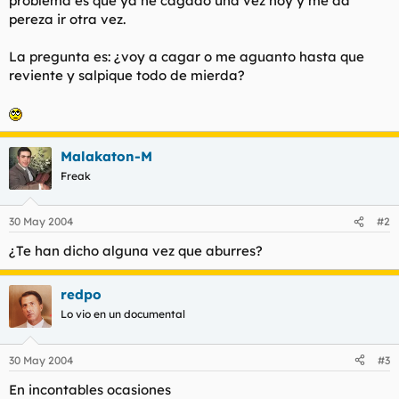
problema es que ya he cagado una vez hoy y me da
t
o
pereza ir otra vez.
e
m
a
La pregunta es: ¿voy a cagar o me aguanto hasta que
reviente y salpique todo de mierda?
Malakaton-M
Freak
30 May 2004
#2
¿Te han dicho alguna vez que aburres?
redpo
Lo vio en un documental
30 May 2004
#3
En incontables ocasiones