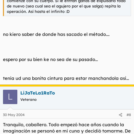
comienze con su cuerpo. Si le entran ganas de expulsarlo todo
de nuevo (sea cual sea el agujero por el que salga) repita la
operación. Así hasta el infinito :D
no kiero saber de donde has sacado el método....
espero por su bien ke no sea de su pasado...
tenía ud una bonita cintura para estar manchandola así...
LiJaTeLa1RaTo
L
Veterano
30 May 2004
#8
Tranquilo, caballero. Todo empezó hace años cuando la
imaginación se personó en mi cuna y decidió tomarme. De