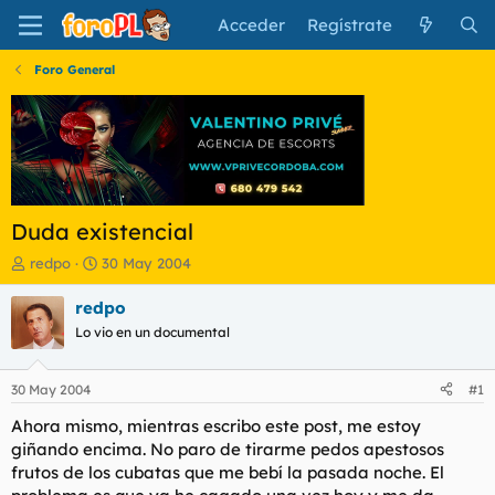
Acceder
Regístrate
Foro General
Duda existencial
I
F
redpo
30 May 2004
n
e
i
c
redpo
c
h
Lo vio en un documental
i
a
a
d
d
e
30 May 2004
#1
o
i
r
n
Ahora mismo, mientras escribo este post, me estoy
d
i
giñando encima. No paro de tirarme pedos apestosos
e
c
frutos de los cubatas que me bebí la pasada noche. El
l
i