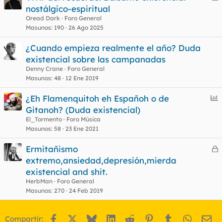
e
nostálgico-espiritual
r
Oread Dark
Foro General
r
Masunos
190
26 Ago 2025
¿Cuando empieza realmente el año? Duda
existencial sobre las campanadas
o
Denny Crane
Foro General
Masunos
48
12 Ene 2019
E
¿Eh Flamenquitoh eh Españoh o de
n
Gitanoh? (Duda existencial)
c
El_Tormento
Foro Música
u
Masunos
58
23 Ene 2021
e
Ermitañismo
s
e
extremo,ansiedad,depresión,mierda
t
r
existencial and shit.
r
HerbMan
Foro General
Masunos
270
24 Feb 2019
o
Facebook
X
Bluesky
LinkedIn
Reddit
Pinterest
Tumblr
WhatsA
Em
Compartir: