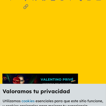
Enlace
Valoramos tu privacidad
Utilizamos
cookies
esenciales para que este sitio funcione,
y cookies opcionales para mejorar tu experiencia.