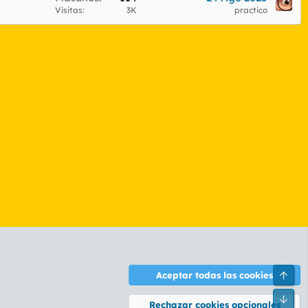
Visitas
3K
practico
Arri
Aceptar todas las cookies
ontáctanos
Términos y reglas
Política de privacidad
Ayuda
R
Pie
S
Rechazar cookies opcionales