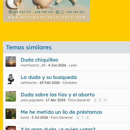
Temas similares
Duda chiquillao
martinator_69
4 Jun 2026
León
La duda y su busqueda
celtisares
25 Feb 2026
Córdoba
Duda sobre las tias y el aborto
juan papablo
17 Abr 2025
Foro General
2
3
4
Me he metido un lío de préstamos
karls
3 Jul 2026
Foro General
6
7
8
Y la gran duda ¿a quien votar?