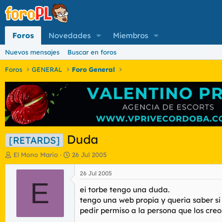
Foros
Novedades
Miembros
Nuevos mensajes
Buscar en foros
Foros
GENERAL
Foro General
Duda
[RETARDS]
I
F
El Mono Mario
26 Jul 2005
n
e
i
c
26 Jul 2005
c
E
h
ei torbe tengo una duda.
i
a
a
d
tengo una web propia y queria saber si
d
e
pedir permiso a la persona que los cre
o
i