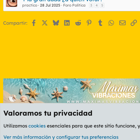
practico
28 Jul 2025
Foro Política
3
4
5
Facebook
X
Bluesky
LinkedIn
Reddit
Pinterest
Tumblr
WhatsApp
Email
E
Compartir:
Valoramos tu privacidad
Foros
GENERAL
Foro General
Utilizamos
cookies
esenciales para que este sitio funcione, 
Cookies
PL OLDSTYLE AMARILLO
Cambiar fuente
Ver más información y configurar tus preferencias