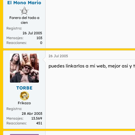
El Mono Mario
r
n
d
i
e
c
Forero del todo a
l
i
cien
t
o
Registro
e
26 Jul 2005
m
Mensajes
103
a
Reacciones
0
26 Jul 2005
puedes linkarlos a mi web, mejor asi y 
TORBE
Frikazo
Registro
28 Abr 2003
Mensajes
13.569
Reacciones
451