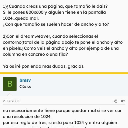
t
o
1)¿Cuando creas una página, que tamaño le dais?
e
Si le pones 800x600 y alguien tiene en la pantalla
m
a
1024...queda mal.
¿Con que tamaño se suelen hacer de ancho y alto?
2)Con el dreamweaver, cuando seleccionas el
contorno(total de la página abajo te pone el ancho y alto
en pixels.¿Como veis el ancho y alto por ejemplo de una
columna en concreo o una fila?
Ya os iré poniendo mas dudas, gracias.
bmsv
B
Clásico
2 Jul 2005
#2
no necesariamente tiene porque quedar mal si se ver con
una resolucion de 1024
por esa regla de tres, si esta para 1024 y entra alguien