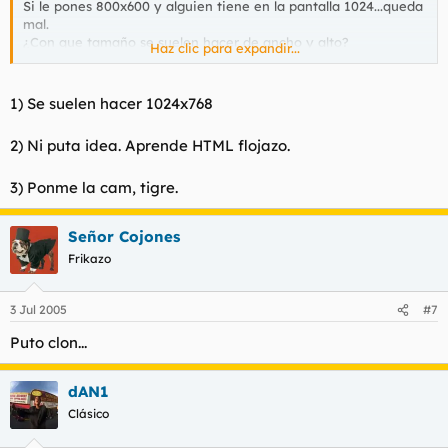
Si le pones 800x600 y alguien tiene en la pantalla 1024...queda
mal.
¿Con que tamaño se suelen hacer de ancho y alto?
Haz clic para expandir...
2)Con el dreamweaver, cuando seleccionas el contorno(total de
la página abajo te pone el ancho y alto en pixels.¿Como veis el
1) Se suelen hacer 1024x768
ancho y alto por ejemplo de una columna en concreo o una
fila?
2) Ni puta idea. Aprende HTML flojazo.
Ya os iré poniendo mas dudas, gracias.
3) Ponme la cam, tigre.
Señor Cojones
Frikazo
3 Jul 2005
#7
Puto clon...
dAN1
Clásico