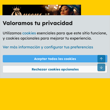
Valoramos tu privacidad
Utilizamos
cookies
esenciales para que este sitio funcione,
y cookies opcionales para mejorar tu experiencia.
Foro Informática y Videojuegos
Ver más información y configurar tus preferencias
Cookies
PL OLDSTYLE AMARILLO
Cambiar fuente
Español (ES)
Arri
Aceptar todas las cookies
Contáctanos
Términos y reglas
Política de privacidad
Ayuda
R
Pie
S
Rechazar cookies opcionales
S
®
Community platform by XenForo
© 2010-2026 XenForo Ltd.