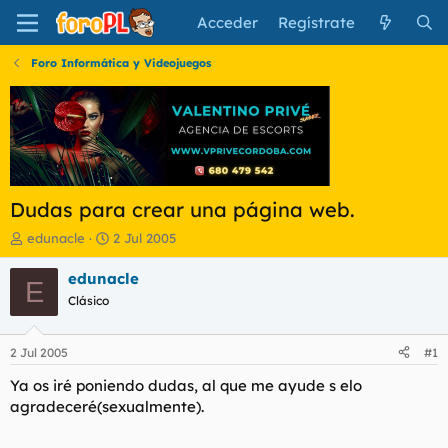
Acceder
Regístrate
Foro Informática y Videojuegos
Dudas para crear una página web.
I
F
edunacle
2 Jul 2005
n
e
i
c
edunacle
E
c
h
Clásico
i
a
a
d
d
e
2 Jul 2005
#1
o
i
r
n
Ya os iré poniendo dudas, al que me ayude s elo
d
i
agradeceré(sexualmente).
e
c
l
i