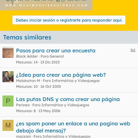
Debes iniciar sesión o registrarte para responder aquí.
Temas similares
E
Pasos para crear una encuesta
n
Black Adder
Foro General
Masunos
14
13 Dic 2015
c
u
¿Idea para crear una página web?
e
Malakaton-M
Foro Informática y Videojuegos
s
Masunos
10
16 Oct 2005
t
Las putas DNS y como crear una página
P
Perineo
Foro Informática y Videojuegos
Masunos
8
13 May 2006
¿es spam poner un enlace a una pagina web
M
debajo del mensaj?
mazzoni
Foro Informática y Videojuegos