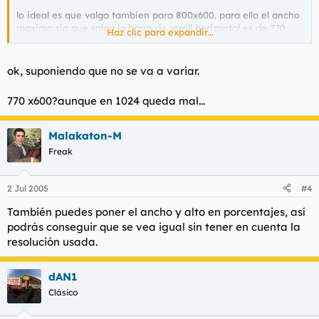
lo ideal es que valga tambien para 800x600. para ello el ancho
maximo sin que salga la barra de scroll horizontal es de 770
Haz clic para expandir...
pixels
respecto al alto, dependera de si el contenido es variable o no
ok, suponiendo que no se va a variar.
770 x600?aunque en 1024 queda mal...
Malakaton-M
Freak
2 Jul 2005
#4
También puedes poner el ancho y alto en porcentajes, así
podrás conseguir que se vea igual sin tener en cuenta la
resolución usada.
dAN1
Clásico