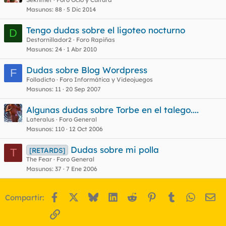
Masunos
88
5 Dic 2014
Tengo dudas sobre el ligoteo nocturno
D
Destornillador2
Foro Rapiñas
Masunos
24
1 Abr 2010
Dudas sobre Blog Wordpress
F
Folladicto
Foro Informática y Videojuegos
Masunos
11
20 Sep 2007
Algunas dudas sobre Torbe en el talego....
Lateralus
Foro General
Masunos
110
12 Oct 2006
Dudas sobre mi polla
[RETARDS]
T
The Fear
Foro General
Masunos
37
7 Ene 2006
Facebook
X
Bluesky
LinkedIn
Reddit
Pinterest
Tumblr
WhatsA
Em
Compartir:
Enlace