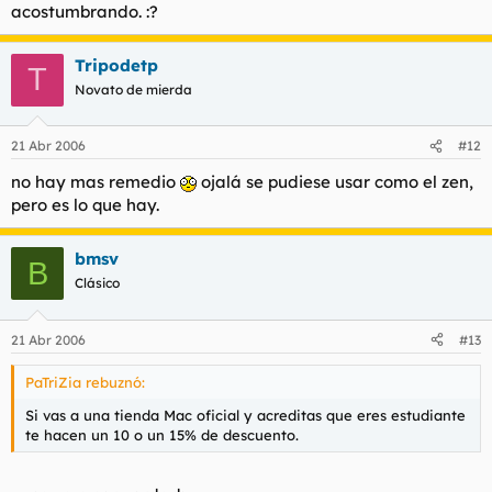
acostumbrando. :?
Tripodetp
T
Novato de mierda
21 Abr 2006
#12
no hay mas remedio
ojalá se pudiese usar como el zen,
pero es lo que hay.
bmsv
B
Clásico
21 Abr 2006
#13
PaTriZia rebuznó:
Si vas a una tienda Mac oficial y acreditas que eres estudiante
te hacen un 10 o un 15% de descuento.