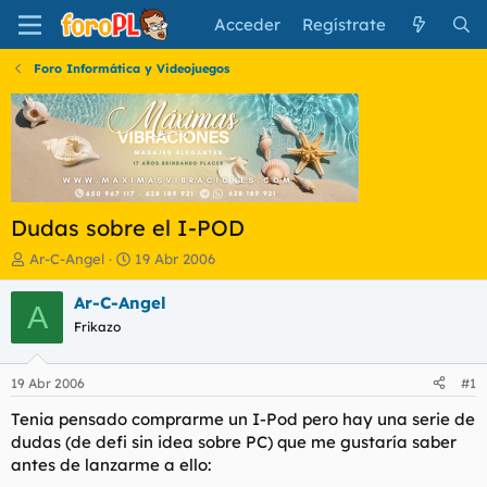
Acceder
Regístrate
Foro Informática y Videojuegos
Dudas sobre el I-POD
I
F
Ar-C-Angel
19 Abr 2006
n
e
i
c
Ar-C-Angel
A
c
h
Frikazo
i
a
a
d
d
e
19 Abr 2006
#1
o
i
r
n
Tenia pensado comprarme un I-Pod pero hay una serie de
d
i
dudas (de defi sin idea sobre PC) que me gustaría saber
e
c
antes de lanzarme a ello:
l
i