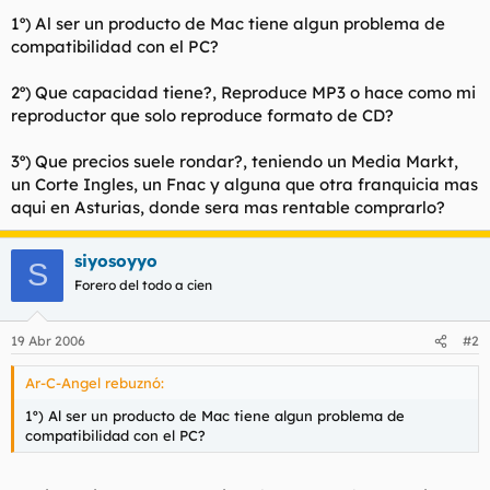
t
o
1º) Al ser un producto de Mac tiene algun problema de
e
compatibilidad con el PC?
m
a
2º) Que capacidad tiene?, Reproduce MP3 o hace como mi
reproductor que solo reproduce formato de CD?
3º) Que precios suele rondar?, teniendo un Media Markt,
un Corte Ingles, un Fnac y alguna que otra franquicia mas
aqui en Asturias, donde sera mas rentable comprarlo?
siyosoyyo
S
Forero del todo a cien
19 Abr 2006
#2
Ar-C-Angel rebuznó:
1º) Al ser un producto de Mac tiene algun problema de
compatibilidad con el PC?