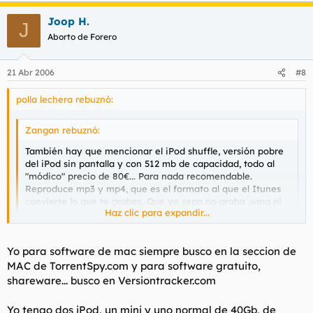
Joop H.
J
Aborto de Forero
21 Abr 2006
#8
polla lechera rebuznó:
Zangan rebuznó:
También hay que mencionar el iPod shuffle, versión pobre
del iPod sin pantalla y con 512 mb de capacidad, todo al
"módico" precio de 80€... Para nada recomendable.
Reproduce mp3 y mp4, que es el formato al que el Itunes
convierte lo que te grabes. Que yo sepa no graba .wma ni
Haz clic para expandir...
ningún otro formato de audio.
Haz clic para expandir...
Y encima no tienes ni puñetera idea de lo que vas a oir... y lo
Yo para software de mac siempre busco en la seccion de
venden como con "efecto sorpresa" jajajaja
MAC de TorrentSpy.com y para software gratuito,
shareware... busco en Versiontracker.com
hablando de apple ¿alguien sabe donde bajar gratis el
Aperture 1.1, la ultima actualización?
Yo tengo dos iPod, un mini y uno normal de 40Gb, de