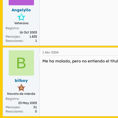
Angelyllo
Veterano
Registro
16 Oct 2003
Mensajes
1.833
Reacciones
1
1 Abr 2004
B
Me ha molado, pero no entiendo el título..
bilboy
Novato de mierda
Registro
23 May 2003
Mensajes
51
Reacciones
0