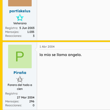
r
n
d
i
portiskelus
e
c
l
i
t
o
Veterano
e
Registro
5 Jun 2003
m
Mensajes
1.035
a
Reacciones
3
1 Abr 2004
P
la mia se llama angela.
Piraña
Forero del todo a
cien
Registro
27 Mar 2004
Mensajes
296
Reacciones
0