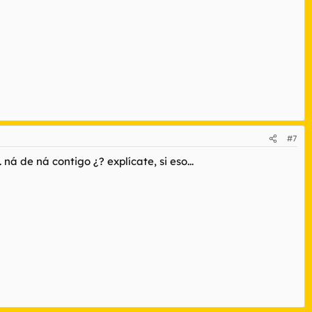
#7
 ná de ná contigo ¿? explícate, si eso...