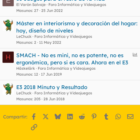
E
El Varón Salvaje
Foro Informática y Videojuegos
Masunos
27
25 Jun 2022
Máster en interiorismo y decoración del hogar:
hoy, diseño de niveles
LeChuck
Foro Informática y Videojuegos
Masunos
2
11 May 2022
E
SMACH - No es mini, no es potente, no es
H
n
ergonómica, pero si es cara. Ahora en el E3
c
Häskelärk
Foro Informática y Videojuegos
u
Masunos
12
17 Jun 2019
e
E3 2018 Minuto y Resultado
s
LeChuck
Foro Informática y Videojuegos
t
Masunos
205
28 Jun 2018
Facebook
X
Bluesky
LinkedIn
Reddit
Pinterest
Tumblr
WhatsA
Em
Compartir:
Enlace