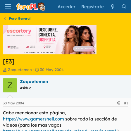
Acceder
Regístrate
Foro General
[E3]
I
F
Zoquetemen
30 May 2004
n
e
i
c
Zoquetemen
Z
c
h
Asiduo
i
a
a
d
d
e
30 May 2004
#1
o
i
r
n
Cabe mencionar esta página,
d
i
https://www.gamershell.com
sobre todo la sección de
e
c
videos (para los mas vagos
l
i