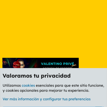
Valoramos tu privacidad
Utilizamos
cookies
esenciales para que este sitio funcione,
y cookies opcionales para mejorar tu experiencia.
Foro General
Ver más información y configurar tus preferencias
Cookies
PL OLDSTYLE AMARILLO
Cambiar fuente
Español (ES)