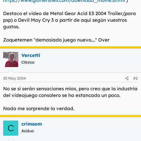
https://www.gamershell.com/download_movie.shtml
)
t
o
e
Destaco el video de Metal Gear Acid E3 2004 Trailer,(para
m
a
psp) o Devil May Cry 3 a partir de aquí según vuestros
gustos.
Zoquetemen "demasiado juego nuevo...." Over
Vercetti
Clásico
30 May 2004
#2
No se si serán sensaciones mías, pero creo que la industria
del videojuego consolero se ha estancado un poco.
Nada me sorprende la verdad.
crimsom
C
Asiduo