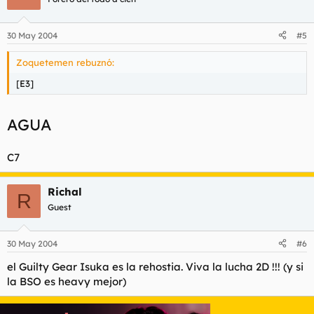
30 May 2004
#5
Zoquetemen rebuznó:
[E3]
AGUA
C7
Richal
R
Guest
30 May 2004
#6
el Guilty Gear Isuka es la rehostia. Viva la lucha 2D !!! (y si
la BSO es heavy mejor)