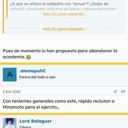
¿A qué se refiere el soldadito con "actuar"? ¿Golpe de
estado? ¿Asesinato selectivo de líderes independentistas?
¿Holocausto catalán?
Haz clic para expandir...
Propongo para este esforzado representante de los ejércitos
Haz clic para expandir...
españoles la máxima condecoración nacional, un ascenso
inmediato e incluso su nombramiento como Minijtro del
Defenja.
Pues de momento lo han propuesto para abandonar la
academia.
.alemapuhC
A
Forero del todo a cien
6 Ene 2006
#9
Con tenientes generales como este, rápido reclutan a
Minamoto para el ejercito...
Lord Balaguer
Clásico