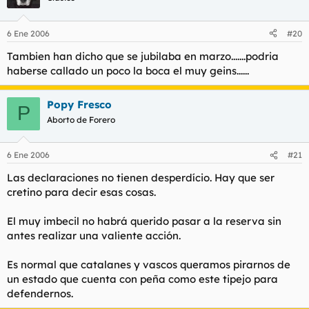
que vivís.
Sigan, sigan meando fuera del tiesto por un estúpido sueño.
6 Ene 2006
#20
La verdad es que me ha mosqueado lo del militar éste.
Tambien han dicho que se jubilaba en marzo.......podria
Los militares no hablan nunca de política, y ya lo están
haberse callado un poco la boca el muy geins......
haciendo.
Popy Fresco
P
Aborto de Forero
6 Ene 2006
#21
Las declaraciones no tienen desperdício. Hay que ser
cretino para decir esas cosas.
El muy imbecil no habrá querido pasar a la reserva sin
antes realizar una valiente acción.
Es normal que catalanes y vascos queramos pirarnos de
un estado que cuenta con peña como este tipejo para
defendernos.