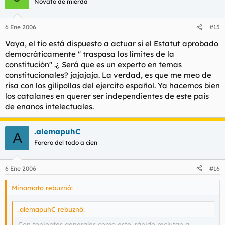
Novato de mierda
6 Ene 2006
#15
Vaya, el tio está dispuesto a actuar si el Estatut aprobado
democráticamente " traspasa los límites de la
constitución" .¿ Será que es un experto en temas
constitucionales? jajajaja. La verdad, es que me meo de
risa con los gilipollas del ejercito español. Ya hacemos bien
los catalanes en querer ser independientes de este pais
de enanos intelectuales.
.alemapuhC
A
Forero del todo a cien
6 Ene 2006
#16
Minamoto rebuznó:
.alemapuhC rebuznó:
Con tenientes generales como este, rápido reclutan a