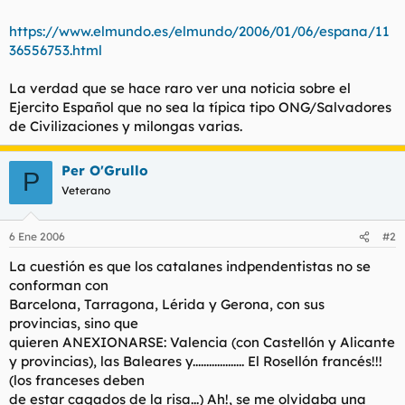
l
i
https://www.elmundo.es/elmundo/2006/01/06/espana/11
t
o
e
36556753.html
m
a
La verdad que se hace raro ver una noticia sobre el
Ejercito Español que no sea la típica tipo ONG/Salvadores
de Civilizaciones y milongas varias.
Per O'Grullo
P
Veterano
6 Ene 2006
#2
La cuestión es que los catalanes indpendentistas no se
conforman con
Barcelona, Tarragona, Lérida y Gerona, con sus
provincias, sino que
quieren ANEXIONARSE: Valencia (con Castellón y Alicante
y provincias), las Baleares y................... El Rosellón francés!!!
(los franceses deben
de estar cagados de la risa...) Ah!, se me olvidaba una