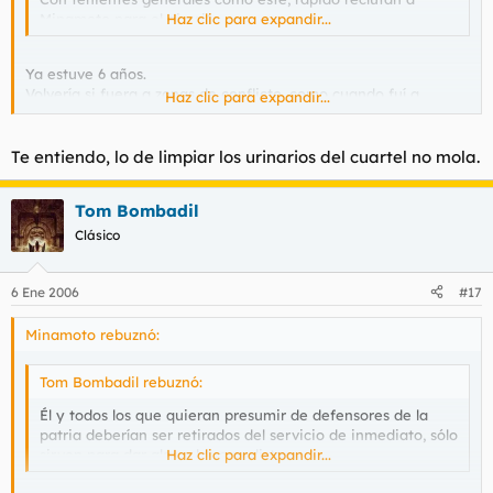
Minamoto para el ejercito...
Haz clic para expandir...
Ya estuve 6 años.
Volvería si fuera a zonas de conflicto, como cuando fuí a
Haz clic para expandir...
Bosnia.
Te entiendo, lo de limpiar los urinarios del cuartel no mola.
Tom Bombadil
Clásico
6 Ene 2006
#17
Minamoto rebuznó:
Tom Bombadil rebuznó:
Él y todos los que quieran presumir de defensores de la
patria deberían ser retirados del servicio de inmediato, sólo
sirven para dar alas a los carodistas.
Haz clic para expandir...