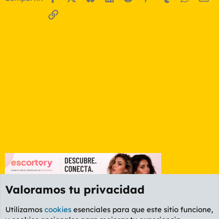
Enlace
Valoramos tu privacidad
Utilizamos
cookies
esenciales para que este sitio funcione,