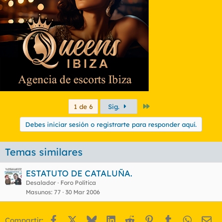
Último
1 de 6
Sig.
Debes iniciar sesión o registrarte para responder aquí.
Temas similares
ESTATUTO DE CATALUÑA.
Desalador
Foro Política
Masunos
77
30 Mar 2006
Facebook
X
Bluesky
LinkedIn
Reddit
Pinterest
Tumblr
WhatsA
Em
Compartir: