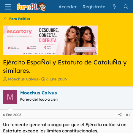
Acceder
Regístrate
Foro Política
Ejército EspaÑol y Estatuto de CataluÑa y
similares.
I
F
Moechus Calvus
6 Ene 2006
n
e
i
c
Moechus Calvus
M
c
h
Forero del todo a cien
i
a
a
d
d
e
6 Ene 2006
#1
o
i
r
n
Un teniente general aboga por que el Ejército actúe si un
d
i
Estatuto excede los límites constitucionales.
e
c