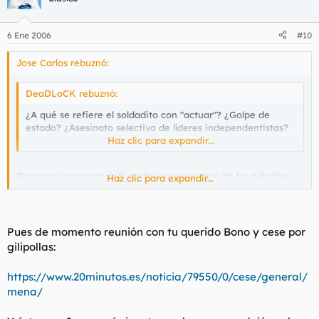
6 Ene 2006
#10
Jose Carlos rebuznó:
DeaDLoCK rebuznó:
¿A qué se refiere el soldadito con "actuar"? ¿Golpe de
estado? ¿Asesinato selectivo de líderes independentistas?
¿Holocausto catalán?
Haz clic para expandir...
Propongo para este esforzado representante de los ejércitos
Haz clic para expandir...
españoles la máxima condecoración nacional, un ascenso
inmediato e incluso su nombramiento como Minijtro del
Defenja.
Pues de momento reunión con tu querido Bono y cese por
gilipollas:
https://www.20minutos.es/noticia/79550/0/cese/general/
mena/