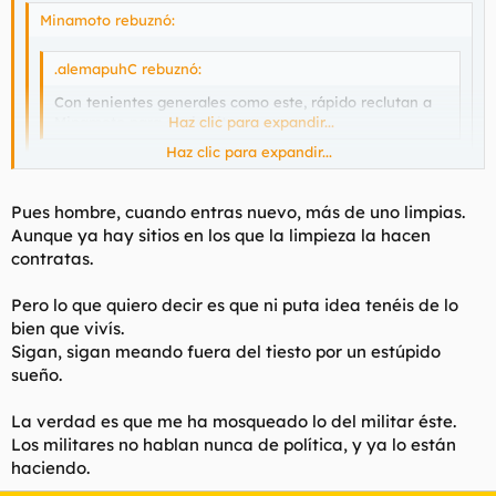
Minamoto rebuznó:
.alemapuhC rebuznó:
Con tenientes generales como este, rápido reclutan a
Minamoto para el ejercito...
Haz clic para expandir...
Haz clic para expandir...
Ya estuve 6 años.
Volvería si fuera a zonas de conflicto, como cuando fuí a
Haz clic para expandir...
Pues hombre, cuando entras nuevo, más de uno limpias.
Bosnia.
Aunque ya hay sitios en los que la limpieza la hacen
Te entiendo, lo de limpiar los urinarios del cuartel no mola.
contratas.
Pero lo que quiero decir es que ni puta idea tenéis de lo
bien que vivís.
Sigan, sigan meando fuera del tiesto por un estúpido
sueño.
La verdad es que me ha mosqueado lo del militar éste.
Los militares no hablan nunca de política, y ya lo están
haciendo.