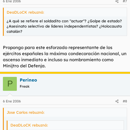
6 Ene 2006
#7
DeaDLoCK rebuznó:
¿A qué se refiere el soldadito con "actuar"? ¿Golpe de estado?
¿Asesinato selectivo de líderes independentistas? ¿Holocausto
catalán?
Propongo para este esforzado representante de los
ejércitos españoles la máxima condecoración nacional, un
ascenso inmediato e incluso su nombramiento como
Minijtro del Defenja.
Perineo
P
Freak
6 Ene 2006
#8
Jose Carlos rebuznó:
DeaDLoCK rebuznó: