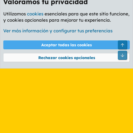
Valoramos tu privacidad
Utilizamos
cookies
esenciales para que este sitio funcione,
y cookies opcionales para mejorar tu experiencia.
Foro General
Ver más información y configurar tus preferencias
Cookies
PL OLDSTYLE AMARILLO
Cambiar fuente
Español (ES)
Arri
Aceptar todas las cookies
Contáctanos
Términos y reglas
Política de privacidad
Ayuda
R
Pie
S
Rechazar cookies opcionales
S
®
Community platform by XenForo
© 2010-2026 XenForo Ltd.