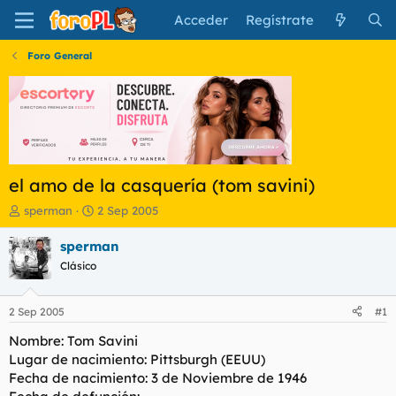
Acceder
Regístrate
Foro General
el amo de la casquería (tom savini)
I
F
sperman
2 Sep 2005
n
e
i
c
sperman
c
h
Clásico
i
a
a
d
d
e
2 Sep 2005
#1
o
i
r
n
Nombre: Tom Savini
d
i
Lugar de nacimiento: Pittsburgh (EEUU)
e
c
Fecha de nacimiento: 3 de Noviembre de 1946
l
i