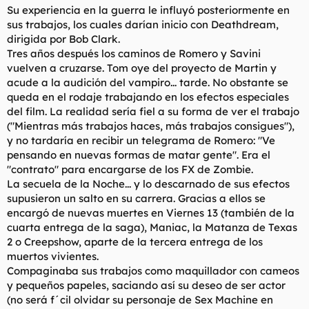
Su experiencia en la guerra le influyó posteriormente en
sus trabajos, los cuales darían inicio con Deathdream,
dirigida por Bob Clark.
Tres años después los caminos de Romero y Savini
vuelven a cruzarse. Tom oye del proyecto de Martin y
acude a la audición del vampiro... tarde. No obstante se
queda en el rodaje trabajando en los efectos especiales
del film. La realidad sería fiel a su forma de ver el trabajo
("Mientras más trabajos haces, más trabajos consigues"),
y no tardaría en recibir un telegrama de Romero: "Ve
pensando en nuevas formas de matar gente". Era el
"contrato" para encargarse de los FX de Zombie.
La secuela de la Noche... y lo descarnado de sus efectos
supusieron un salto en su carrera. Gracias a ellos se
encargó de nuevas muertes en Viernes 13 (también de la
cuarta entrega de la saga), Maniac, la Matanza de Texas
2 o Creepshow, aparte de la tercera entrega de los
muertos vivientes.
Compaginaba sus trabajos como maquillador con cameos
y pequeños papeles, saciando así su deseo de ser actor
(no será f´cil olvidar su personaje de Sex Machine en