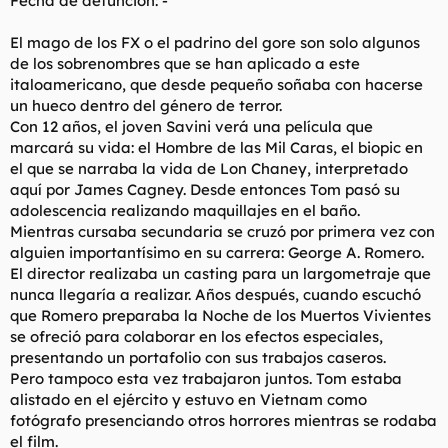
Fecha de defunción: -
t
o
e
El mago de los FX o el padrino del gore son solo algunos
m
a
de los sobrenombres que se han aplicado a este
italoamericano, que desde pequeño soñaba con hacerse
un hueco dentro del género de terror.
Con 12 años, el joven Savini verá una película que
marcará su vida: el Hombre de las Mil Caras, el biopic en
el que se narraba la vida de Lon Chaney, interpretado
aquí por James Cagney. Desde entonces Tom pasó su
adolescencia realizando maquillajes en el baño.
Mientras cursaba secundaria se cruzó por primera vez con
alguien importantísimo en su carrera: George A. Romero.
El director realizaba un casting para un largometraje que
nunca llegaría a realizar. Años después, cuando escuchó
que Romero preparaba la Noche de los Muertos Vivientes
se ofreció para colaborar en los efectos especiales,
presentando un portafolio con sus trabajos caseros.
Pero tampoco esta vez trabajaron juntos. Tom estaba
alistado en el ejército y estuvo en Vietnam como
fotógrafo presenciando otros horrores mientras se rodaba
el film.