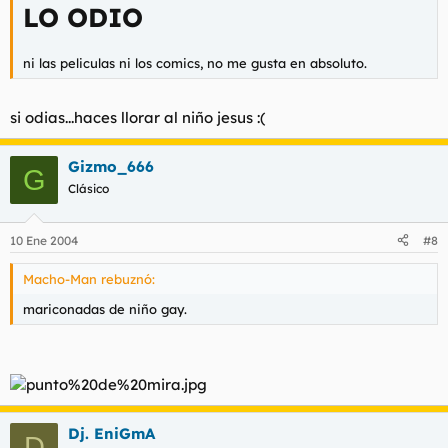
LO ODIO
ni las peliculas ni los comics, no me gusta en absoluto.
si odias...haces llorar al niño jesus :(
Gizmo_666
G
Clásico
10 Ene 2004
#8
Macho-Man rebuznó:
mariconadas de niño gay.
Dj. EniGmA
D