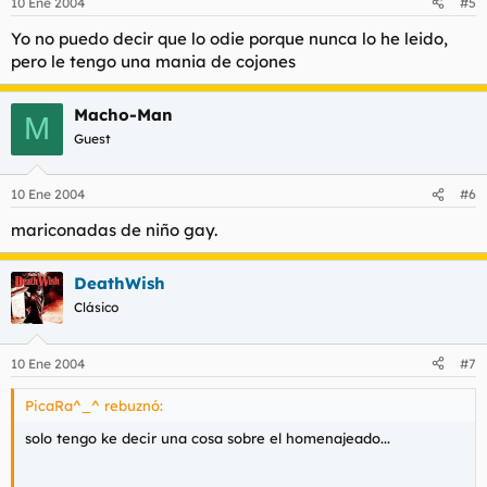
10 Ene 2004
#5
Yo no puedo decir que lo odie porque nunca lo he leido,
pero le tengo una mania de cojones
Macho-Man
M
Guest
10 Ene 2004
#6
mariconadas de niño gay.
DeathWish
Clásico
10 Ene 2004
#7
PicaRa^_^ rebuznó:
solo tengo ke decir una cosa sobre el homenajeado...