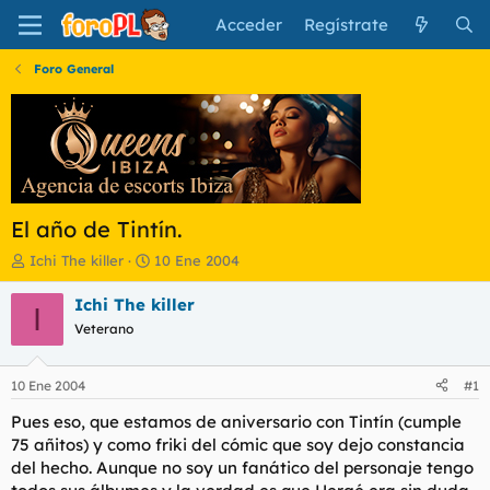
Acceder
Regístrate
Foro General
El año de Tintín.
I
F
Ichi The killer
10 Ene 2004
n
e
i
c
Ichi The killer
I
c
h
Veterano
i
a
a
d
d
e
10 Ene 2004
#1
o
i
r
n
Pues eso, que estamos de aniversario con Tintín (cumple
d
i
75 añitos) y como friki del cómic que soy dejo constancia
e
c
del hecho. Aunque no soy un fanático del personaje tengo
l
i