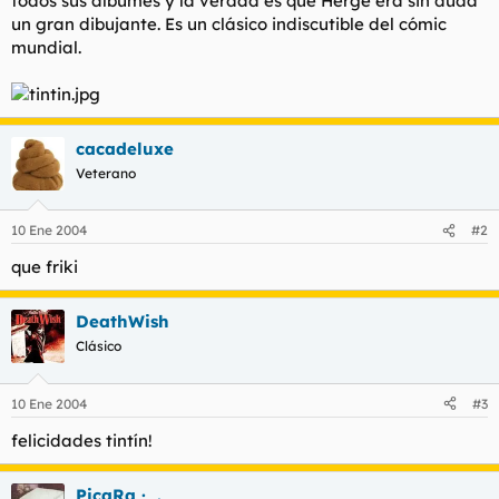
todos sus álbumes y la verdad es que Hergé era sin duda
t
o
un gran dibujante. Es un clásico indiscutible del cómic
e
mundial.
m
a
cacadeluxe
Veterano
10 Ene 2004
#2
que friki
DeathWish
Clásico
10 Ene 2004
#3
felicidades tintín!
PicaRa ·_.