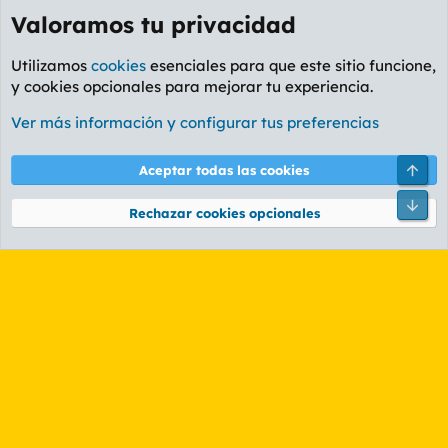
Valoramos tu privacidad
Utilizamos
cookies
esenciales para que este sitio funcione,
y cookies opcionales para mejorar tu experiencia.
Foro General
Ver más información y configurar tus preferencias
Cookies
PL OLDSTYLE AMARILLO
Cambiar fuente
Español (ES)
Arri
Aceptar todas las cookies
Contáctanos
Términos y reglas
Política de privacidad
Ayuda
R
Pie
S
Rechazar cookies opcionales
S
®
Community platform by XenForo
© 2010-2026 XenForo Ltd.