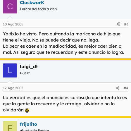
ClockworK
C
Forero del todo a cien
10 Ago 2005
#3
Yo tb lo he visto. Pero quitando la maricona de hijo que
tiene el viejo. No se puede decir que no llega.
Lo peor es caer en la mediocridad, es mejor caer bien o
mal. Asi seguro que te recuerdan y este anuncio lo logra.
luigi_dt
L
Guest
12 Ago 2005
#4
La verdad es que el anuncio es curioso,lo que intentata es
que la gente lo recuerde y le atraiga...olvidarlo no lo
olvidarán
frijolito
F
Aborto de Forero