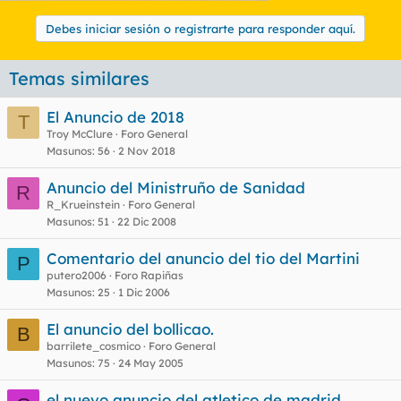
Debes iniciar sesión o registrarte para responder aquí.
Temas similares
El Anuncio de 2018
T
Troy McClure
Foro General
Masunos
56
2 Nov 2018
Anuncio del Ministruño de Sanidad
R
R_Krueinstein
Foro General
Masunos
51
22 Dic 2008
Comentario del anuncio del tio del Martini
P
putero2006
Foro Rapiñas
Masunos
25
1 Dic 2006
El anuncio del bollicao.
B
barrilete_cosmico
Foro General
Masunos
75
24 May 2005
el nuevo anuncio del atletico de madrid