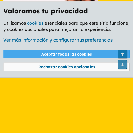
Valoramos tu privacidad
Utilizamos
cookies
esenciales para que este sitio funcione,
y cookies opcionales para mejorar tu experiencia.
Foro Deportes
Ver más información y configurar tus preferencias
Cookies
PL OLDSTYLE AMARILLO
Cambiar fuente
Español (ES)
Arri
Aceptar todas las cookies
Contáctanos
Términos y reglas
Política de privacidad
Ayuda
R
Pie
S
Rechazar cookies opcionales
S
®
Community platform by XenForo
© 2010-2026 XenForo Ltd.