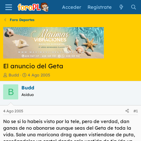
Acceder
Regístrate
Foro Deportes
El anuncio del Geta
I
F
Budd
4 Ago 2005
n
e
i
c
Budd
B
c
h
Asiduo
i
a
a
d
d
e
4 Ago 2005
#1
o
i
r
n
No se si lo habeis visto por la tele, pero de verdad, dan
d
i
ganas de no abonarse aunque seas del Geta de toda la
e
c
vida. Sale una maricona drag queen vistiendose de puta,
l
i