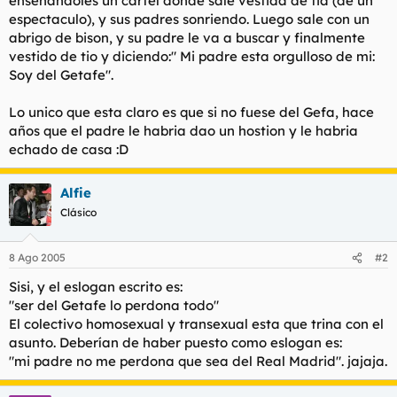
enseñandoles un cartel donde sale vestida de tia (de un
t
o
espectaculo), y sus padres sonriendo. Luego sale con un
e
abrigo de bison, y su padre le va a buscar y finalmente
m
a
vestido de tio y diciendo:" Mi padre esta orgulloso de mi:
Soy del Getafe".
Lo unico que esta claro es que si no fuese del Gefa, hace
años que el padre le habria dao un hostion y le habria
echado de casa :D
Alfie
Clásico
8 Ago 2005
#2
Sisi, y el eslogan escrito es:
"ser del Getafe lo perdona todo"
El colectivo homosexual y transexual esta que trina con el
asunto. Deberían de haber puesto como eslogan es:
"mi padre no me perdona que sea del Real Madrid". jajaja.