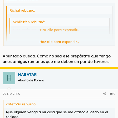
Richal rebuznó:
Schlieffen rebuznó:
Dios suele escuchar mis deseos.
Haz clic para expandir...
Haz clic para expandir...
Dile que me diga el número de la lotería de la semana que
viene.
Haz clic para expandir...
Apuntado queda. Como no sea ese prepárate que tengo
¿De que dia?
unos amigos rumanos que me deben un par de favores.
El Niño es el 22400.
HABATAR
H
Aborto de Forero
29 Dic 2005
#19
cafetoSo rebuznó:
Que alguien venga a mi casa que se me atasco el dedo en el
teclado.