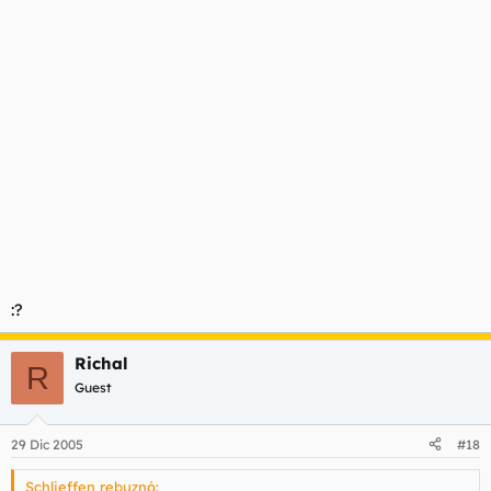
:?
Richal
R
Guest
29 Dic 2005
#18
Schlieffen rebuznó: