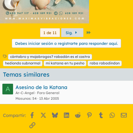
Último
1 de 11
Sig.
Debes iniciar sesión o registrarte para responder aquí.
E
cántabro y mojabragas? rabadán es el costra
t
hediondo subnormal
mi katana en tu pesho
raba rabadindon
i
q
Temas similares
u
e
Asesino de la Katana
A
t
Ar-C-Angel
Foro General
a
Masunos
54
13 Abr 2005
s
Facebook
X
Bluesky
LinkedIn
Reddit
Pinterest
Tumblr
WhatsA
Em
Compartir:
Enlace