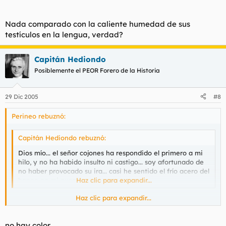
Nada comparado con la caliente humedad de sus
testículos en la lengua, verdad?
Capitán Hediondo
Posiblemente el PEOR Forero de la Historia
29 Dic 2005
#8
Perineo rebuznó:
Capitán Hediondo rebuznó:
Dios mío... el señor cojones ha respondido el primero a mi
hilo, y no ha habido insulto ni castigo... soy afortunado de
no haber provocado su ira... casi he sentido el frío acero del
baneo en mi nuca...
Haz clic para expandir...
Haz clic para expandir...
Nada comparado con la caliente humedad de sus testículos en
la lengua, verdad?
no hay color...