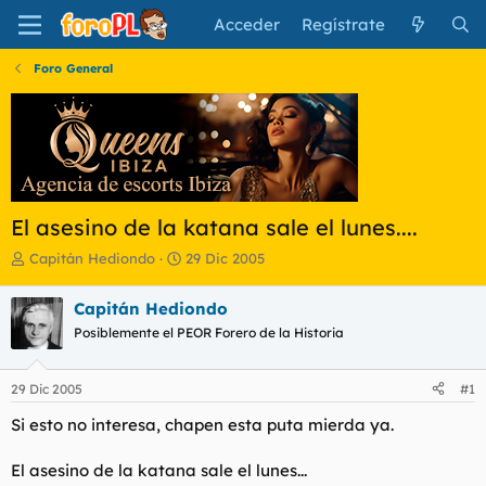
Acceder
Regístrate
Foro General
El asesino de la katana sale el lunes....
I
F
Capitán Hediondo
29 Dic 2005
n
e
i
c
Capitán Hediondo
c
h
Posiblemente el PEOR Forero de la Historia
i
a
a
d
d
e
29 Dic 2005
#1
o
i
r
n
Si esto no interesa, chapen esta puta mierda ya.
d
i
e
c
El asesino de la katana sale el lunes...
l
i