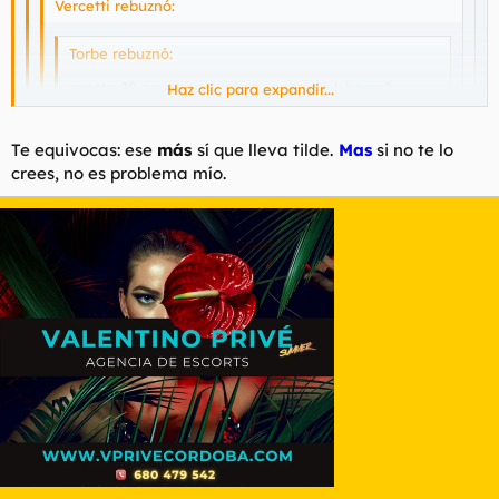
Vercetti rebuznó:
Torbe rebuznó:
cuesta 20 euros en peajes y se tarda 6 horas?
Haz clic para expandir...
no jodas
Haz clic para expandir...
Haz clic para expandir...
Te equivocas: ese
más
sí que lleva tilde.
Mas
si no te lo
Más Gasolina.
crees, no es problema mío.
Haz clic para expandir...
¡ Cáspita ! ¡ Un Policía Alfabetizado !
Buenas Tardes
Gracias Caballero
Ese MAS no lleva tilde.
Buenas Tardes
De nada.