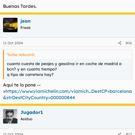
Buenas Tardes.
jean
Freak
11 Oct 2004
#16
Torbe rebuznó:
cuanto cuesta de peajes y gasolina ir en coche de madrid a
bcn? y en cuanto tiempo?
q tipo de carretera hay?
Aqui te lo pone --
>
https://www.viamichelin.com/viamich...DestCP=barcelona
&strDestCityCountry=000000844
Jugador1
Asiduo
11 Oct 2004
#17