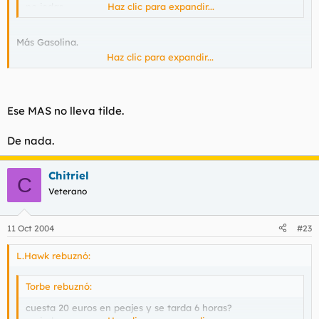
no jodas
Haz clic para expandir...
Más Gasolina.
Haz clic para expandir...
Buenas Tardes
Ese MAS no lleva tilde.
De nada.
Chitriel
C
Veterano
11 Oct 2004
#23
L.Hawk rebuznó:
Torbe rebuznó:
cuesta 20 euros en peajes y se tarda 6 horas?