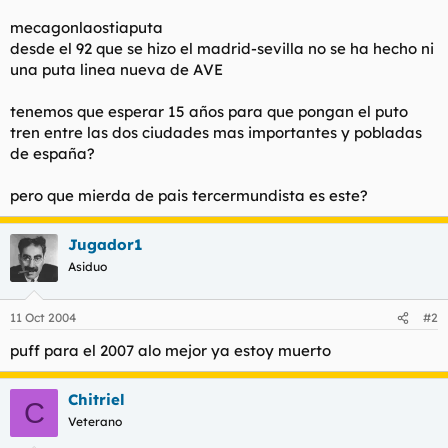
t
o
e
mecagonlaostiaputa
m
desde el 92 que se hizo el madrid-sevilla no se ha hecho ni
a
una puta linea nueva de AVE
tenemos que esperar 15 años para que pongan el puto
tren entre las dos ciudades mas importantes y pobladas
de españa?
pero que mierda de pais tercermundista es este?
Jugador1
Asiduo
11 Oct 2004
#2
puff para el 2007 alo mejor ya estoy muerto
Chitriel
C
Veterano