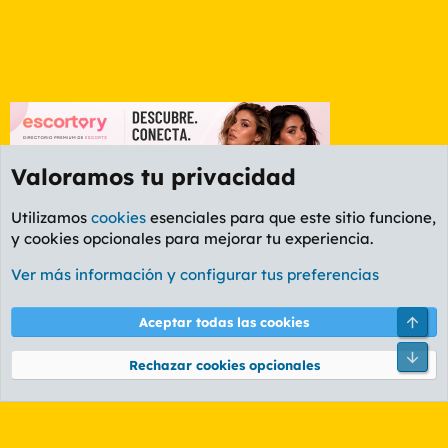
Valoramos tu privacidad
Utilizamos
cookies
esenciales para que este sitio funcione,
y cookies opcionales para mejorar tu experiencia.
Foro General
Ver más información y configurar tus preferencias
Cookies
PL OLDSTYLE AMARILLO
Cambiar fuente
Español (ES)
Arri
Aceptar todas las cookies
Contáctanos
Términos y reglas
Política de privacidad
Ayuda
R
Pie
S
Rechazar cookies opcionales
S
®
Community platform by XenForo
© 2010-2026 XenForo Ltd.