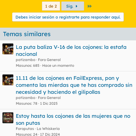
Último
1 de 2
Sig.
Debes iniciar sesión o registrarte para responder aquí.
Temas similares
La puta baliza V-16 de los cojones: la estafa
nacional
patizambo
Foro General
Masunos
685
Hace un momento
11.11 de los cojones en FailExpress, pon y
comenta las mierdas que te has comprado sin
necesidad y haciendo el gilipollas
patizambo
Foro General
Masunos
78
1 Dic 2025
Estoy hasta los cojones de las mujeres que no
son putas
Foroputas
La Whiskería
Masunos
24
17 Dic 2024