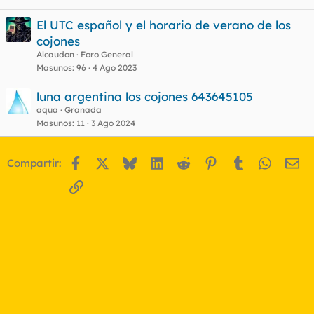
El UTC español y el horario de verano de los
cojones
Alcaudon
Foro General
Masunos
96
4 Ago 2023
luna argentina los cojones 643645105
aqua
Granada
Masunos
11
3 Ago 2024
Facebook
X
Bluesky
LinkedIn
Reddit
Pinterest
Tumblr
WhatsA
Em
Compartir:
Enlace