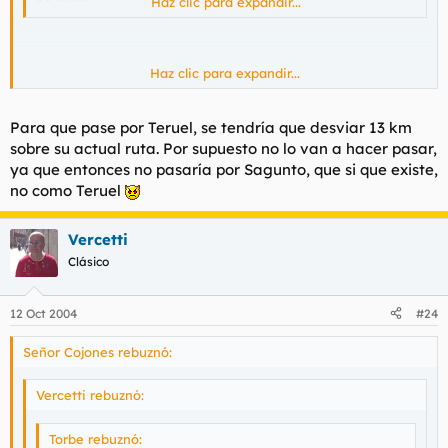
no jodas
Haz clic para expandir...
Haz clic para expandir...
bienvenido a la realidad del transporte en carretera.
Para que pase por Teruel, se tendría que desviar 13 km
sobre su actual ruta. Por supuesto no lo van a hacer pasar,
Lo del Ave este va a pasar x Teruel??
ya que entonces no pasaría por Sagunto, que si que existe,
no como Teruel
Vercetti
Clásico
12 Oct 2004
#24
Señor Cojones rebuznó:
Vercetti rebuznó:
Torbe rebuznó: