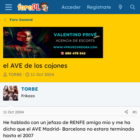
Acceder
Regístrate
Foro General
el AVE de los cojones
I
F
TORBE
11 Oct 2004
n
e
i
c
TORBE
c
h
Frikazo
i
a
a
d
d
e
11 Oct 2004
#1
o
i
r
n
He hablado con un jefazo de RENFE amigo mio y me ha
d
i
dicho que el AVE Madrid- Barcelona no estara terminado
e
c
hasta el 2007
l
i