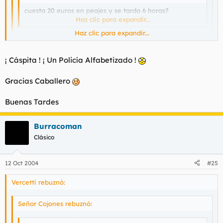
cuesta 20 euros en peajes y se tarda 6 horas?
no jodas
Haz clic para expandir...
Haz clic para expandir...
Más Gasolina.
Haz clic para expandir...
¡ Cáspita ! ¡ Un Policía Alfabetizado !
Buenas Tardes
Gracias Caballero
Ese MAS no lleva tilde.
Buenas Tardes
De nada.
Burracoman
Clásico
12 Oct 2004
#25
Vercetti rebuznó:
Señor Cojones rebuznó: