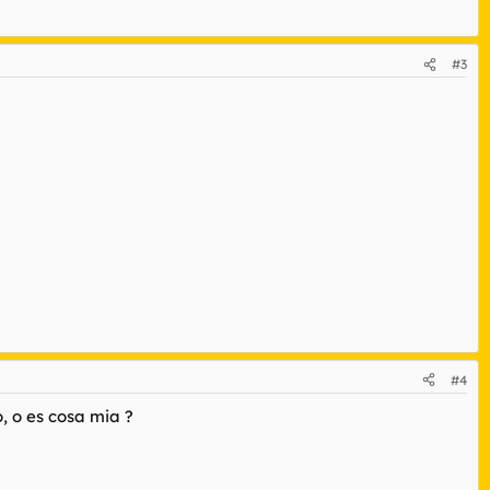
#3
#4
, o es cosa mia ?