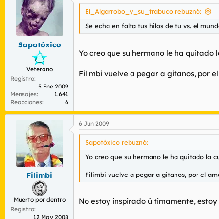
El_Algarrobo_y_su_trabuco rebuznó:
Se echa en falta tus hilos de tu vs. el mun
Sapotóxico
Yo creo que su hermano le ha quitado l
Veterano
Filimbi vuelve a pegar a gitanos, por e
Registro
5 Ene 2009
Mensajes
1.641
Reacciones
6
6 Jun 2009
Sapotóxico rebuznó:
Yo creo que su hermano le ha quitado la c
Filimbi vuelve a pegar a gitanos, por el am
Filimbi
Muerto por dentro
No estoy inspirado últimamente, estoy 
Registro
12 May 2008