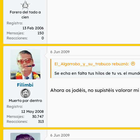
Forero del todo a
cien
Registro
13 Feb 2006
Mensajes
150
Reacciones
0
6 Jun 2009
El_Algarrobo_y_su_trabuco rebuznó:
Se echa en falta tus hilos de tu vs. el mun
Filimbi
Ahora os jodéis, no supistéis valorar mi 
Muerto por dentro
Registro
12 May 2008
Mensajes
30.747
Reacciones
313
6 Jun 2009