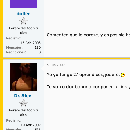
r
n
d
i
e
c
dallee
l
i
t
o
Forero del todo a
e
cien
m
Comenten que le pareze, y es posible ha
Registro
a
13 Feb 2006
Mensajes
150
Reacciones
0
6 Jun 2009
Yo ya tengo 27 aprendices, jódete.
Te van a dar banana por poner tu link y
Dr. Steel
Forero del todo a
cien
Registro
10 Abr 2009
Mensajes
325