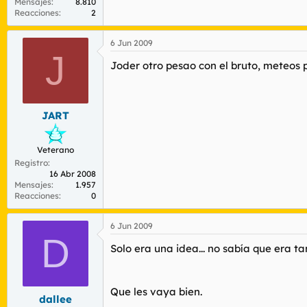
Mensajes
8.810
Reacciones
2
6 Jun 2009
J
Joder otro pesao con el bruto, meteos
JART
Veterano
Registro
16 Abr 2008
Mensajes
1.957
Reacciones
0
6 Jun 2009
D
Solo era una idea... no sabía que era t
Que les vaya bien.
dallee