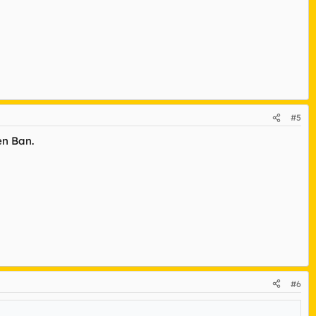
#5
en Ban.
#6