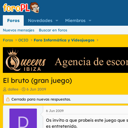
Foros
Novedades
Miembros
Nuevos mensajes
Buscar en foros
Foros
OCIO
Foro Informática y Videojuegos
El bruto (gran juego)
I
F
dallee
6 Jun 2009
n
e
i
Cerrado para nuevas respuestas.
c
c
h
i
a
6 Jun 2009
a
d
D
d
e
Os invito a que probeis este juego que 
o
i
es entretenido.