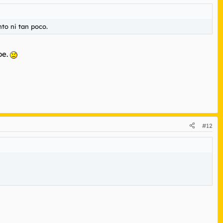
nto ni tan poco.
pe.
#12