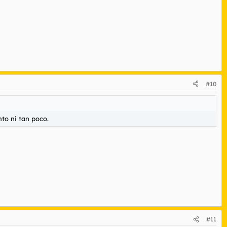
#10
nto ni tan poco.
#11