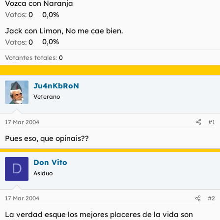
Vozca con Naranja
l
i
Votos:
0
0,0%
t
o
e
Jack con Limon, No me cae bien.
m
Votos:
0
0,0%
a
Votantes totales
0
Ju4nKbRoN
Veterano
17 Mar 2004
#1
Pues eso, que opinais??
Don Vito
D
Asiduo
17 Mar 2004
#2
La verdad esque los mejores placeres de la vida son