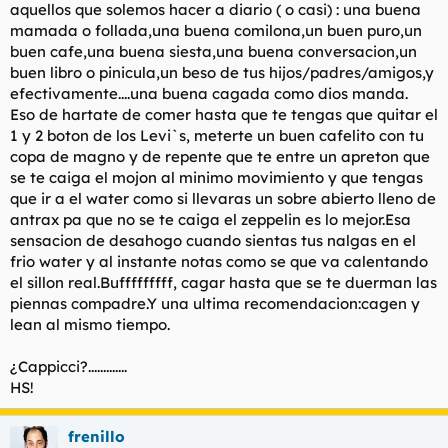
aquellos que solemos hacer a diario ( o casi) : una buena
mamada o follada,una buena comilona,un buen puro,un
buen cafe,una buena siesta,una buena conversacion,un
buen libro o pinicula,un beso de tus hijos/padres/amigos,y
efectivamente....una buena cagada como dios manda.
Eso de hartate de comer hasta que te tengas que quitar el
1 y 2 boton de los Levi`s, meterte un buen cafelito con tu
copa de magno y de repente que te entre un apreton que
se te caiga el mojon al minimo movimiento y que tengas
que ir a el water como si llevaras un sobre abierto lleno de
antrax pa que no se te caiga el zeppelin es lo mejor.Esa
sensacion de desahogo cuando sientas tus nalgas en el
frio water y al instante notas como se que va calentando
el sillon real.Bufffffffff, cagar hasta que se te duerman las
piennas compadre.Y una ultima recomendacion:cagen y
lean al mismo tiempo.
¿Cappicci?.............
HS!
frenillo