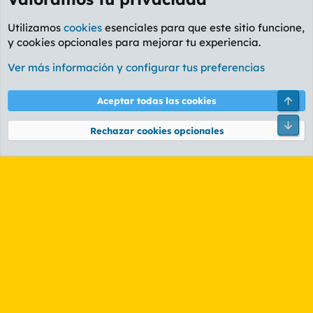
Utilizamos
cookies
esenciales para que este sitio funcione,
y cookies opcionales para mejorar tu experiencia.
Foro General
Ver más información y configurar tus preferencias
Cookies
PL OLDSTYLE AMARILLO
Cambiar fuente
Español (ES)
Arri
Aceptar todas las cookies
Contáctanos
Términos y reglas
Política de privacidad
Ayuda
R
Pie
S
Rechazar cookies opcionales
S
®
Community platform by XenForo
© 2010-2026 XenForo Ltd.