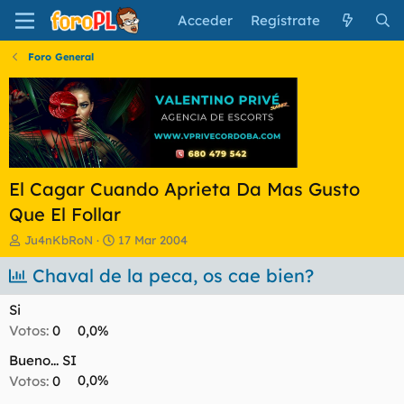
Acceder
Regístrate
Foro General
El Cagar Cuando Aprieta Da Mas Gusto
Que El Follar
I
F
Ju4nKbRoN
17 Mar 2004
n
e
i
Chaval de la peca, os cae bien?
c
c
h
i
a
Si
a
d
Votos:
0
0,0%
d
e
o
i
Bueno... SI
r
n
Votos:
0
0,0%
d
i
e
c