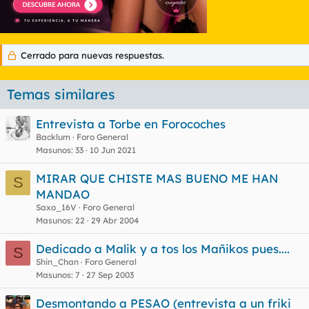
Cerrado para nuevas respuestas.
Temas similares
Entrevista a Torbe en Forocoches
Backlum
Foro General
Masunos
33
10 Jun 2021
MIRAR QUE CHISTE MAS BUENO ME HAN
S
MANDAO
Saxo_16V
Foro General
Masunos
22
29 Abr 2004
Dedicado a Malik y a tos los Mañikos pues....
S
Shin_Chan
Foro General
Masunos
7
27 Sep 2003
Desmontando a PESAO (entrevista a un friki