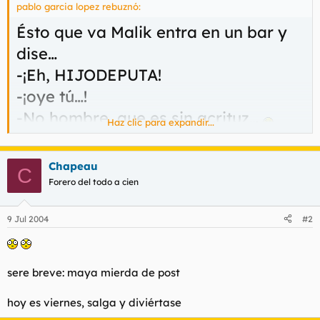
pablo garcia lopez rebuznó:
l
i
t
o
Ésto que va Malik entra en un bar y
e
dise…
m
a
-¡Eh, HIJODEPUTA!
-¡oye tú…!
-No hombre, que es sin acrituz…
Haz clic para expandir...
-Ah bueno
-
Chapeau
C
Forero del todo a cien
9 Jul 2004
#2
sere breve: maya mierda de post
hoy es viernes, salga y diviértase