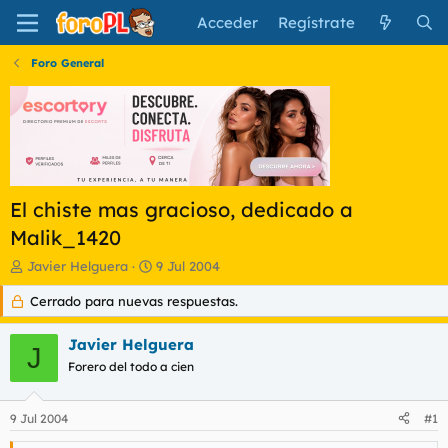
Acceder
Regístrate
Foro General
El chiste mas gracioso, dedicado a
Malik_1420
I
F
Javier Helguera
9 Jul 2004
n
e
Cerrado para nuevas respuestas.
i
c
c
h
i
a
Javier Helguera
J
a
d
Forero del todo a cien
d
e
o
i
r
n
9 Jul 2004
#1
d
i
e
c