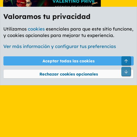
Valoramos tu privacidad
Utilizamos
cookies
esenciales para que este sitio funcione,
y cookies opcionales para mejorar tu experiencia.
Foro General
Ver más información y configurar tus preferencias
Cookies
PL OLDSTYLE AMARILLO
Cambiar fuente
Español (ES)
Arri
Aceptar todas las cookies
Contáctanos
Términos y reglas
Política de privacidad
Ayuda
R
Pie
S
Rechazar cookies opcionales
S
®
Community platform by XenForo
© 2010-2026 XenForo Ltd.