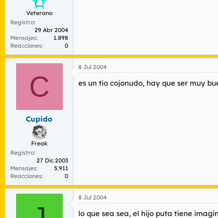
Veterano
Registro
29 Abr 2004
Mensajes
1.898
Reacciones
0
8 Jul 2004
C
es un tio cojonudo, hay que ser muy bue
Cupido
Freak
Registro
27 Dic 2003
Mensajes
5.911
Reacciones
0
8 Jul 2004
J
lo que sea sea, el hijo puta tiene imag