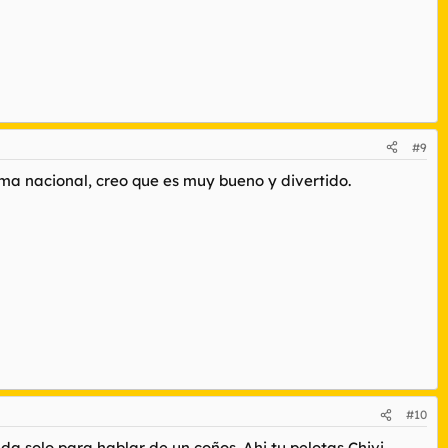
#9
ma nacional, creo que es muy bueno y divertido.
#10
da solo para hablar de un coños. Ahi tu pelotas Chivi.