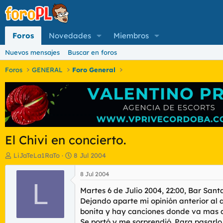
Foros
Novedades
Miembros
Nuevos mensajes
Buscar en foros
Foros
GENERAL
Foro General
El Chivi en concierto.
I
F
LiJaTeLa1RaTo
8 Jul 2004
n
e
i
c
8 Jul 2004
c
L
h
Martes 6 de Julio 2004, 22:00, Bar Sant
i
a
a
d
Dejando aparte mi opinión anterior al 
d
e
bonita y hay canciones donde va mas al
o
i
Se portó y me sorprendió. Para pasarlo 