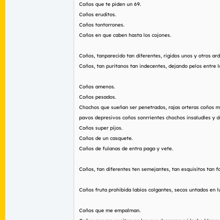
Coños que te piden un 69.
Coños eruditos.
Coños tontorrones.
Coños en que caben hasta los cojones.
Coños, tanparecido tan diferentes, rigidos unos y otros ar
Coños, tan puritanos tan indecentes, dejando pelos entre l
Coños amenos.
Coños pesados.
Chochos que sueñan ser penetrados, rajas orteras coños m
pavos depresivos coños sonrrientes chochos insaludles y d
Coños super pijos.
Coños de un casquete.
Coños de fulanas de entra paga y vete.
Coños, tan diferentes ten semejantes, tan esquisitos tan 
Coños fruta prohibida labios colgantes, secos untados en l
Coños que me empalman.