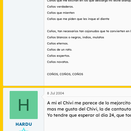
Coños que me excitan en los que descargo mi leche blanqu
Coños verdaderos.
Coños que mienten
Coños que me piden que les inque el diente
Coños, tan necesarios tan cojonudos que te convierten e
Coños blancos o negros, indios, mulatos
Coños eternos.
Coños de un rato.
Coños expertos.
Coños novatos.
COÑOS, COÑOS, COÑOS
8 Jul 2004
H
A mi el Chivi me parece de lo mejorcit
mas me gusta del Chivi, la de cantautor
Yo tendre que esperar al dia 24, que to
HARDU