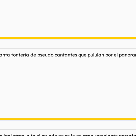
anta tontería de pseudo cantantes que pululan por el panora
 las letras, a to el mundo no se le ocurren semejante parrafa