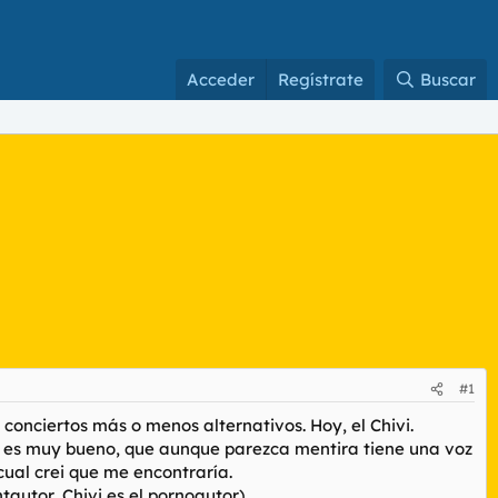
Acceder
Regístrate
Buscar
#1
 conciertos más o menos alternativos. Hoy, el Chivi.
to es muy bueno, que aunque parezca mentira tiene una voz
cual crei que me encontraría.
autor, Chivi es el pornoautor).