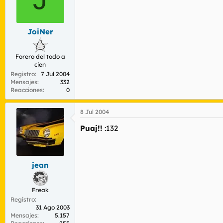
JoiNer
Forero del todo a
cien
Registro
7 Jul 2004
Mensajes
332
Reacciones
0
8 Jul 2004
Puaj!!
:132
jean
Freak
Registro
31 Ago 2003
Mensajes
5.157