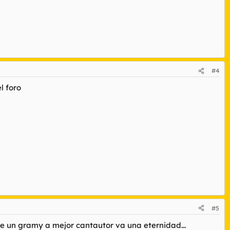
#4
l foro
#5
arle un gramy a mejor cantautor va una eternidad...