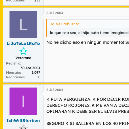
Reacciones
255
8 Jul 2004
L
JoiNer rebuznó:
lo que sea sea, el hijo puta tiene imaginac
No he dicho eso en ningún momento! So
LiJaTeLa1RaTo
Veterano
Registro
30 Abr 2004
Mensajes
1.097
Reacciones
0
8 Jul 2004
I
K PUTA VERGUENZA. K POR DECIR K
DERECHO KOJONES. K ME VAN A DECI
OPINARAN K DEBE SER EL ELVIS PRES
IchWillSterben
SEGURO K SI SALIERA EN LOS 40 PRI