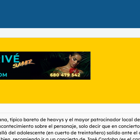
ana, típico bareto de heavys y el mayor patrocinador local de
acontecimiento sobre el personaje, solo decir que en concier
lá del adolescente (en cuerto de treintañero) salido ante el 
bien, recomiendo ir a un concierto de José Cordoba (es el cant