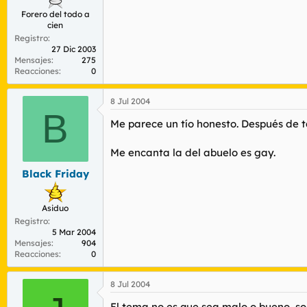
Forero del todo a
cien
Registro
27 Dic 2003
Mensajes
275
Reacciones
0
8 Jul 2004
B
Me parece un tío honesto. Después de t
Me encanta la del abuelo es gay.
Black Friday
Asiduo
Registro
5 Mar 2004
Mensajes
904
Reacciones
0
8 Jul 2004
El tema no es que sea malo o bueno, son