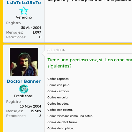
LiJaTeLa1RaTo
r
n
d
i
e
c
Veterano
l
i
Registro
t
o
30 Abr 2004
e
Mensajes
1.097
m
Reacciones
0
a
8 Jul 2004
Tiene una preciosa voz, si.. Las canci
siguientes?
Coños rapados.
Doctor Banner
Coños con pelo.
Coños cerrados.
Freak total
Coños en celo.
Registro
Coños lavados.
15 May 2004
Coños con costra.
Mensajes
15.589
Reacciones
2
Coños viscosos como una ostra.
Coños de altal turria.
Coños de la plebe.