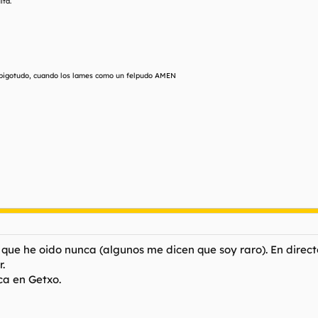
ita.
n bigotudo, cuando los lames como un felpudo AMEN
o que he oido nunca (algunos me dicen que soy raro). En dire
.
ca en Getxo.