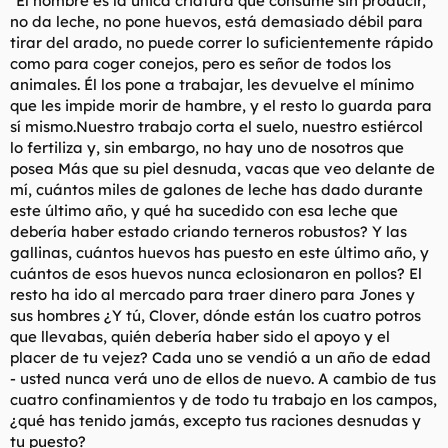
"El hombre es la única criatura que consume sin producir,
no da leche, no pone huevos, está demasiado débil para
tirar del arado, no puede correr lo suficientemente rápido
como para coger conejos, pero es señor de todos los
animales. Él los pone a trabajar, les devuelve el mínimo
que les impide morir de hambre, y el resto lo guarda para
sí mismo.Nuestro trabajo corta el suelo, nuestro estiércol
lo fertiliza y, sin embargo, no hay uno de nosotros que
posea Más que su piel desnuda, vacas que veo delante de
mí, cuántos miles de galones de leche has dado durante
este último año, y qué ha sucedido con esa leche que
debería haber estado criando terneros robustos? Y las
gallinas, cuántos huevos has puesto en este último año, y
cuántos de esos huevos nunca eclosionaron en pollos? El
resto ha ido al mercado para traer dinero para Jones y
sus hombres ¿Y tú, Clover, dónde están los cuatro potros
que llevabas, quién debería haber sido el apoyo y el
placer de tu vejez? Cada uno se vendió a un año de edad
- usted nunca verá uno de ellos de nuevo. A cambio de tus
cuatro confinamientos y de todo tu trabajo en los campos,
¿qué has tenido jamás, excepto tus raciones desnudas y
tu puesto?