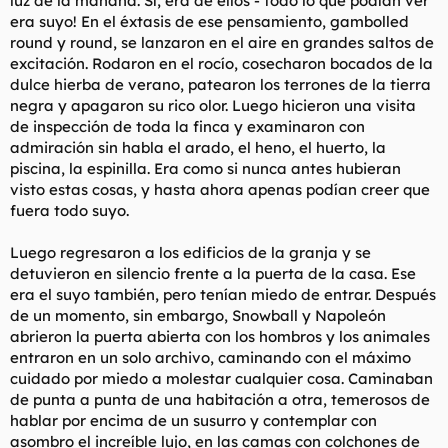
luz de la mañana. Sí, era de ellos - todo lo que podían ver
era suyo! En el éxtasis de ese pensamiento, gambolled
round y round, se lanzaron en el aire en grandes saltos de
excitación. Rodaron en el rocío, cosecharon bocados de la
dulce hierba de verano, patearon los terrones de la tierra
negra y apagaron su rico olor. Luego hicieron una visita
de inspección de toda la finca y examinaron con
admiración sin habla el arado, el heno, el huerto, la
piscina, la espinilla. Era como si nunca antes hubieran
visto estas cosas, y hasta ahora apenas podían creer que
fuera todo suyo.
Luego regresaron a los edificios de la granja y se
detuvieron en silencio frente a la puerta de la casa. Ese
era el suyo también, pero tenían miedo de entrar. Después
de un momento, sin embargo, Snowball y Napoleón
abrieron la puerta abierta con los hombros y los animales
entraron en un solo archivo, caminando con el máximo
cuidado por miedo a molestar cualquier cosa. Caminaban
de punta a punta de una habitación a otra, temerosos de
hablar por encima de un susurro y contemplar con
asombro el increíble lujo, en las camas con colchones de