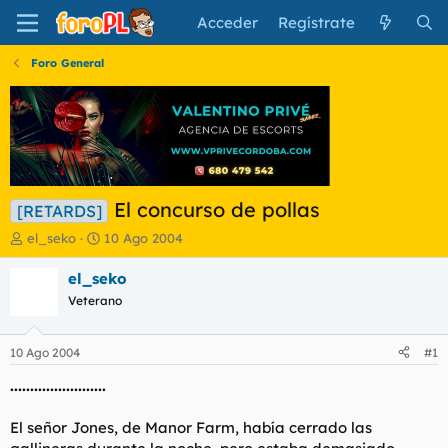
Acceder
Regístrate
Foro General
El concurso de pollas
[RETARDS]
I
F
el_seko
10 Ago 2004
n
e
i
c
el_seko
c
h
Veterano
i
a
a
d
d
e
10 Ago 2004
#1
o
i
r
n
........................
d
i
e
c
El señor Jones, de Manor Farm, había cerrado las
l
i