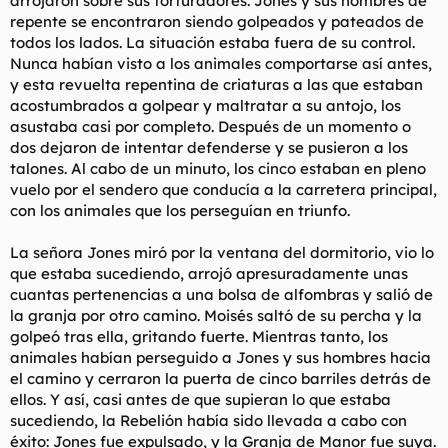
arrojaron sobre sus torturadores. Jones y sus hombres de
repente se encontraron siendo golpeados y pateados de
todos los lados. La situación estaba fuera de su control.
Nunca habían visto a los animales comportarse así antes,
y esta revuelta repentina de criaturas a las que estaban
acostumbrados a golpear y maltratar a su antojo, los
asustaba casi por completo. Después de un momento o
dos dejaron de intentar defenderse y se pusieron a los
talones. Al cabo de un minuto, los cinco estaban en pleno
vuelo por el sendero que conducía a la carretera principal,
con los animales que los perseguían en triunfo.
La señora Jones miró por la ventana del dormitorio, vio lo
que estaba sucediendo, arrojó apresuradamente unas
cuantas pertenencias a una bolsa de alfombras y salió de
la granja por otro camino. Moisés saltó de su percha y la
golpeó tras ella, gritando fuerte. Mientras tanto, los
animales habían perseguido a Jones y sus hombres hacia
el camino y cerraron la puerta de cinco barriles detrás de
ellos. Y así, casi antes de que supieran lo que estaba
sucediendo, la Rebelión había sido llevada a cabo con
éxito: Jones fue expulsado, y la Granja de Manor fue suya.