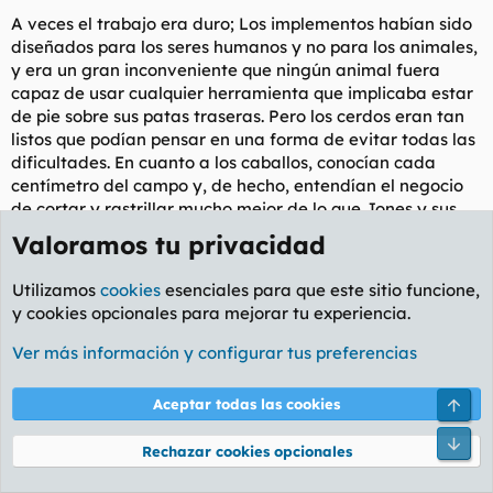
A veces el trabajo era duro; Los implementos habían sido
diseñados para los seres humanos y no para los animales,
y era un gran inconveniente que ningún animal fuera
capaz de usar cualquier herramienta que implicaba estar
de pie sobre sus patas traseras. Pero los cerdos eran tan
listos que podían pensar en una forma de evitar todas las
dificultades. En cuanto a los caballos, conocían cada
centímetro del campo y, de hecho, entendían el negocio
de cortar y rastrillar mucho mejor de lo que Jones y sus
hombres habían hecho. Los cerdos no trabajaban, sino que
Valoramos tu privacidad
dirigían y supervisaban a los demás. Con su conocimiento
superior era natural que asumieran el liderazgo. El
Utilizamos
cookies
esenciales para que este sitio funcione,
boxeador y el trébol se engancharían al cortador o al
y cookies opcionales para mejorar tu experiencia.
rastrillo de caballo (no se necesitarían pedazos ni riendas
en estos días, por supuesto) y vagabundear
Ver más información y configurar tus preferencias
constantemente alrededor del campo con un cerdo
caminando detrás y gritando "¡Gee para arriba,
Arri
Aceptar todas las cookies
camarada! " O "Whoa de vuelta, camarada!" Según el
caso. Y todos los animales, hasta los más humildes,
Pie
Rechazar cookies opcionales
trabajaban en dar vuelta al heno y reunirlos. Incluso los
patos y las gallinas trabajaban de un lado a otro durante