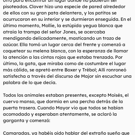
otro para encontrar un lugar donde no pudieran ser
pisoteados. Clover hizo una especie de pared alrededor
de ellos con su gran pata delantera, y los patitos se
acurrucaron en su interior y se durmieron enseguida. En el
último momento, Mollie, la estúpida yegua blanca que
atraía la trampa del señor Jones, se acercaba
mendigando delicadamente, masticando un trozo de
azúcar. Ella tomó un lugar cerca del frente y comenzó a
coquetear su melena blanca, con la esperanza de llamar
la atención a las cintas rojas que estaba trenzado. Por
último, la gata, que miraba como de costumbre el lugar
más cálido, se apretó entre Boxer y Trébol; Allí ronroneó
satisfecha a través del discurso de Major sin escuchar una
palabra de lo que decía.
Todos los animales estaban presentes, excepto Moisés, el
cuervo manso, que dormía en una percha detrás de la
puerta trasera. Cuando Mayor vio que todos se habían
acomodado y esperaban atentamente, se aclaró la
garganta y comenzó:
Camaradas, ya habéis oído hablar del extraño sueño que