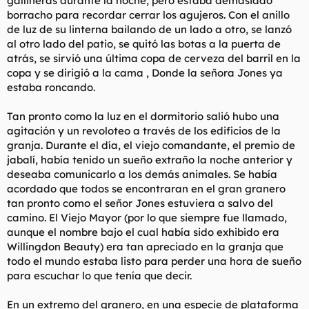
gallineras durante la noche, pero estaba demasiado
t
o
borracho para recordar cerrar los agujeros. Con el anillo
e
de luz de su linterna bailando de un lado a otro, se lanzó
m
a
al otro lado del patio, se quitó las botas a la puerta de
atrás, se sirvió una última copa de cerveza del barril en la
copa y se dirigió a la cama , Donde la señora Jones ya
estaba roncando.
Tan pronto como la luz en el dormitorio salió hubo una
agitación y un revoloteo a través de los edificios de la
granja. Durante el día, el viejo comandante, el premio de
jabalí, había tenido un sueño extraño la noche anterior y
deseaba comunicarlo a los demás animales. Se había
acordado que todos se encontraran en el gran granero
tan pronto como el señor Jones estuviera a salvo del
camino. El Viejo Mayor (por lo que siempre fue llamado,
aunque el nombre bajo el cual había sido exhibido era
Willingdon Beauty) era tan apreciado en la granja que
todo el mundo estaba listo para perder una hora de sueño
para escuchar lo que tenía que decir.
En un extremo del granero, en una especie de plataforma