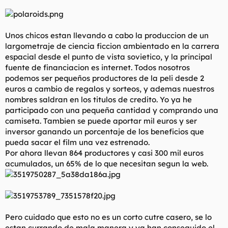
t
o
e
m
a
Unos chicos estan llevando a cabo la produccion de un
largometraje de ciencia ficcion ambientado en la carrera
espacial desde el punto de vista sovietico, y la principal
fuente de financiacion es internet. Todos nosotros
podemos ser pequeños productores de la peli desde 2
euros a cambio de regalos y sorteos, y ademas nuestros
nombres saldran en los titulos de credito. Yo ya he
participado con una pequeña cantidad y comprando una
camiseta. Tambien se puede aportar mil euros y ser
inversor ganando un porcentaje de los beneficios que
pueda sacar el film una vez estrenado.
Por ahora llevan 864 productores y casi 300 mil euros
acumulados, un 65% de lo que necesitan segun la web.
Pero cuidado que esto no es un corto cutre casero, se lo
estan currando de mala manera y ya han conseguido el