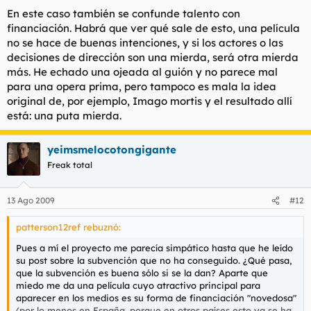
En este caso también se confunde talento con
financiación. Habrá que ver qué sale de esto, una película
no se hace de buenas intenciones, y si los actores o las
decisiones de dirección son una mierda, será otra mierda
más. He echado una ojeada al guión y no parece mal
para una opera prima, pero tampoco es mala la idea
original de, por ejemplo,
Imago mortis
y el resultado allí
está: una puta mierda.
yeimsmelocotongigante
Freak total
13 Ago 2009
#12
patterson12ref rebuznó:
Pues a mí el proyecto me parecía simpático hasta que he leído
su post sobre la subvención que no ha conseguido. ¿Qué pasa,
que la subvención es buena sólo si se la dan? Aparte que
miedo me da una película cuyo atractivo principal para
aparecer en los medios es su forma de financiación "novedosa"
(por lo menos en España, porque en otros países esto ya se ha