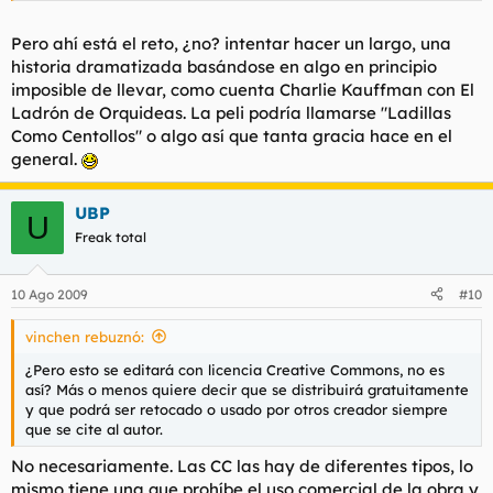
Pero ahí está el reto, ¿no? intentar hacer un largo, una
historia dramatizada basándose en algo en principio
imposible de llevar, como cuenta Charlie Kauffman con El
Ladrón de Orquideas. La peli podría llamarse "Ladillas
Como Centollos" o algo así que tanta gracia hace en el
general.
UBP
U
Freak total
10 Ago 2009
#10
vinchen rebuznó:
¿Pero esto se editará con licencia Creative Commons, no es
así? Más o menos quiere decir que se distribuirá gratuitamente
y que podrá ser retocado o usado por otros creador siempre
que se cite al autor.
No necesariamente. Las CC las hay de diferentes tipos, lo
mismo tiene una que prohíbe el uso comercial de la obra y