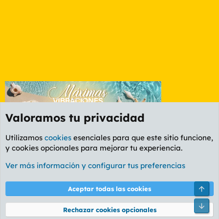
Valoramos tu privacidad
Utilizamos
cookies
esenciales para que este sitio funcione,
y cookies opcionales para mejorar tu experiencia.
Foro Cine
Ver más información y configurar tus preferencias
Cookies
PL OLDSTYLE AMARILLO
Cambiar fuente
Español (ES)
Arri
Aceptar todas las cookies
Contáctanos
Términos y reglas
Política de privacidad
Ayuda
R
Pie
S
Rechazar cookies opcionales
S
®