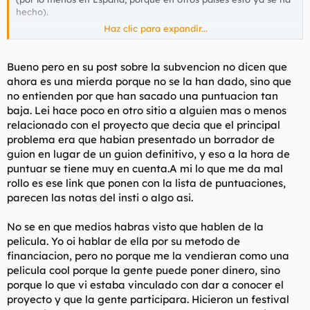
hecho).
Haz clic para expandir...
No entiendo la lógica que tiene presumir de financiación 2.0 y
luego pedir una subvención. Para, posteriormente, si no te la
dan, cargar contra las subvenciones con las argumentaciones
Bueno pero en su post sobre la subvencion no dicen que
chupi-campuseras al uso.
ahora es una mierda porque no se la han dado, sino que
no entienden por que han sacado una puntuacion tan
En este caso también se confunde talento con financiación.
baja. Lei hace poco en otro sitio a alguien mas o menos
Habrá que ver qué sale de esto, una película no se hace de
relacionado con el proyecto que decia que el principal
buenas intenciones, y si los actores o las decisiones de
dirección son una mierda, será otra mierda más. He echado
problema era que habian presentado un borrador de
una ojeada al guión y no parece mal para una opera prima,
guion en lugar de un guion definitivo, y eso a la hora de
pero tampoco es mala la idea original de, por ejemplo,
Imago
puntuar se tiene muy en cuenta.A mi lo que me da mal
mortis
y el resultado allí está: una puta mierda.
rollo es ese link que ponen con la lista de puntuaciones,
parecen las notas del insti o algo asi.
No se en que medios habras visto que hablen de la
pelicula. Yo oi hablar de ella por su metodo de
financiacion, pero no porque me la vendieran como una
pelicula cool porque la gente puede poner dinero, sino
porque lo que vi estaba vinculado con dar a conocer el
proyecto y que la gente participara. Hicieron un festival