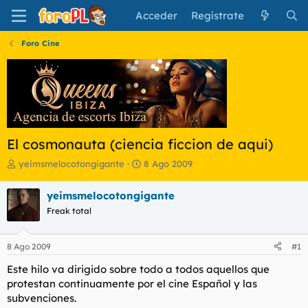
Acceder
Regístrate
Foro Cine
El cosmonauta (ciencia ficcion de aqui)
I
F
yeimsmelocotongigante
8 Ago 2009
n
e
i
c
yeimsmelocotongigante
c
h
Freak total
i
a
a
d
d
e
8 Ago 2009
#1
o
i
r
n
Este hilo va dirigido sobre todo a todos aquellos que
d
i
protestan continuamente por el cine Español y las
e
c
subvenciones.
l
i