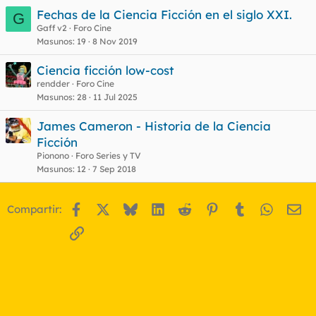
Fechas de la Ciencia Ficción en el siglo XXI.
G
Gaff v2
Foro Cine
Masunos
19
8 Nov 2019
Ciencia ficción low-cost
rendder
Foro Cine
Masunos
28
11 Jul 2025
James Cameron - Historia de la Ciencia
Ficción
Pionono
Foro Series y TV
Masunos
12
7 Sep 2018
Facebook
X
Bluesky
LinkedIn
Reddit
Pinterest
Tumblr
WhatsA
Em
Compartir:
Enlace