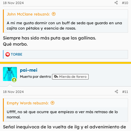
n
18 Nov 2024
#10
e
s
John McClane rebuznó:
:
A mi me gusta dormir con un buff de seda que guardo en una
cajita con pétalos y esencia de rosas.
Siempre has sido más puta que las gallinas.
Qué morbo.
TORBE
R
e
a
pai-mei
c
c
Muerto por dentro
Mierda de forero
i
o
n
18 Nov 2024
#11
e
s
Empty Words rebuznó:
:
Uffff, no sé que ocurre que empiezo a ver más retraso de lo
normal.
Señal inequívoca de la vuelta de ilg y el advenimiento de