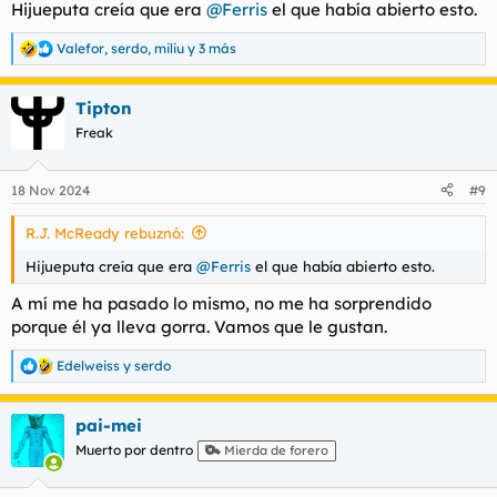
Hijueputa creía que era
@Ferris
el que había abierto esto.
:
Valefor
,
serdo
,
miliu
y 3 más
R
e
a
Tipton
c
c
Freak
i
o
n
18 Nov 2024
#9
e
s
R.J. McReady rebuznó:
:
Hijueputa creía que era
@Ferris
el que había abierto esto.
A mí me ha pasado lo mismo, no me ha sorprendido
porque él ya lleva gorra. Vamos que le gustan.
Edelweiss
y
serdo
R
e
a
pai-mei
c
c
Muerto por dentro
Mierda de forero
i
o