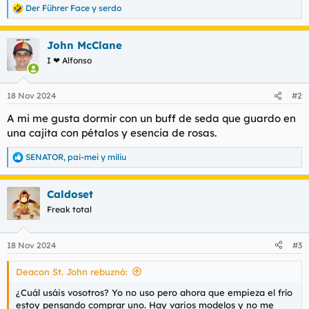
Der Führer Face
y
serdo
R
e
a
John McClane
c
c
I ❤ Alfonso
i
o
n
18 Nov 2024
#2
e
s
A mi me gusta dormir con un buff de seda que guardo en
:
una cajita con pétalos y esencia de rosas.
SENATOR
,
pai-mei
y
miliu
R
e
a
Caldoset
c
c
Freak total
i
o
n
18 Nov 2024
#3
e
s
Deacon St. John rebuznó:
:
¿Cuál usáis vosotros? Yo no uso pero ahora que empieza el frío
estoy pensando comprar uno. Hay varios modelos y no me