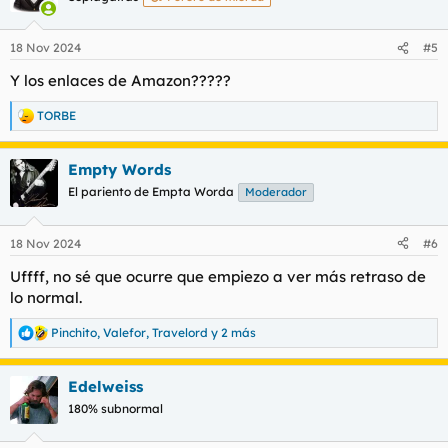
i
o
n
18 Nov 2024
#5
e
s
Y los enlaces de Amazon?????
:
TORBE
R
e
a
Empty Words
c
c
El pariento de Empta Worda
Moderador
i
o
n
18 Nov 2024
#6
e
s
Uffff, no sé que ocurre que empiezo a ver más retraso de
:
lo normal.
Pinchito
,
Valefor
,
Travelord
y 2 más
R
e
a
Edelweiss
c
c
180% subnormal
i
o