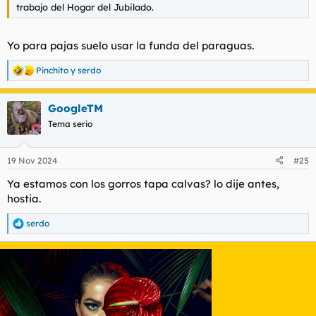
trabajo del Hogar del Jubilado.
Yo para pajas suelo usar la funda del paraguas.
Pinchito
y
serdo
R
e
a
GoogleTM
c
c
Tema serio
i
o
n
19 Nov 2024
#25
e
s
Ya estamos con los gorros tapa calvas? lo dije antes,
:
hostia.
serdo
R
e
a
c
c
i
o
n