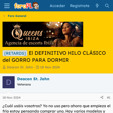
Acceder
Regístrate
Foro General
El DEFINITIVO HILO CLÁSICO
[RETARDS]
del GORRO PARA DORMIR
I
F
Deacon St. John
18 Nov 2024
n
e
i
c
Deacon St. John
D
c
h
Veterano
i
a
a
d
d
e
18 Nov 2024
#1
o
i
r
n
¿Cuál usáis vosotros? Yo no uso pero ahora que empieza el
d
i
frío estoy pensando comprar uno. Hay varios modelos y
e
c