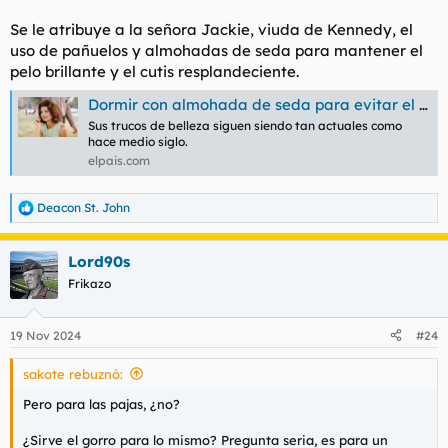
Se le atribuye a la señora Jackie, viuda de Kennedy, el
uso de pañuelos y almohadas de seda para mantener el
pelo brillante y el cutis resplandeciente.
Dormir con almohada de seda para evitar el encrespamiento y otros trucos de belleza que aprendimos de Jackie Kennedy
Sus trucos de belleza siguen siendo tan actuales como
hace medio siglo.
elpais.com
Deacon St. John
R
e
a
Lord90s
c
c
Frikazo
i
o
n
19 Nov 2024
#24
e
s
sakote rebuznó:
:
Pero para las pajas, ¿no?
¿Sirve el gorro para lo mismo? Pregunta seria, es para un