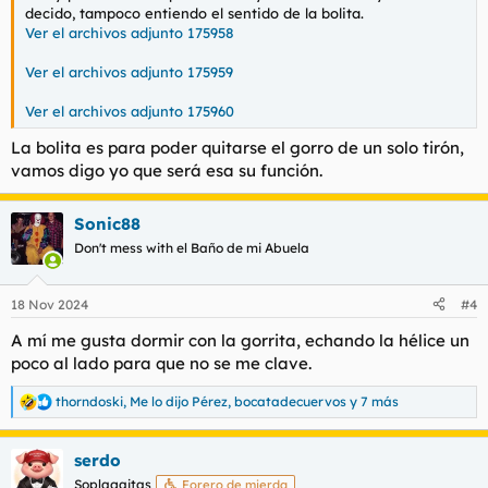
decido, tampoco entiendo el sentido de la bolita.
Ver el archivos adjunto 175958
Ver el archivos adjunto 175959
Ver el archivos adjunto 175960
La bolita es para poder quitarse el gorro de un solo tirón,
vamos digo yo que será esa su función.
Sonic88
Don't mess with el Baño de mi Abuela
18 Nov 2024
#4
A mí me gusta dormir con la gorrita, echando la hélice un
poco al lado para que no se me clave.
thorndoski
,
Me lo dijo Pérez
,
bocatadecuervos
y 7 más
R
e
a
serdo
c
c
Soplagaitas
Forero de mierda