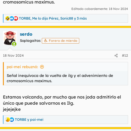
cromosomicus maximus.
Editado cobardemente:
18 Nov 2024
TORBE
,
Me lo dijo Pérez
,
Sonic88
y 3 más
R
e
a
serdo
c
c
Soplagaitas
Forero de mierda
i
o
n
18 Nov 2024
#12
e
s
pai-mei rebuznó:
:
Señal inequívoca de la vuelta de ilg y el advenimiento de
cromosomicus maximus.
Estamos volcando, por mucho que nos joda admitirlo el
único que puede salvarnos es Ilg.
jejejejke
TORBE
y
pai-mei
R
e
a