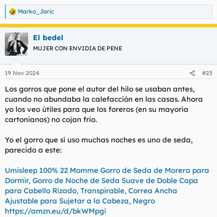
Marko_Jaric
R
e
a
El bedel
c
c
MUJER CON ENVIDIA DE PENE
i
o
n
19 Nov 2024
#23
e
s
Los gorros que pone el autor del hilo se usaban antes,
:
cuando no abundaba la calefacción en las casas. Ahora
yo los veo útiles para que los foreros (en su mayoría
cartonianos) no cojan frío.
Yo el gorro que sí uso muchas noches es uno de seda,
parecido a este:
Umisleep 100% 22 Momme Gorro de Seda de Morera para
Dormir, Gorro de Noche de Seda Suave de Doble Capa
para Cabello Rizado, Transpirable, Correa Ancha
Ajustable para Sujetar a la Cabeza, Negro
https://amzn.eu/d/bkWMpgi