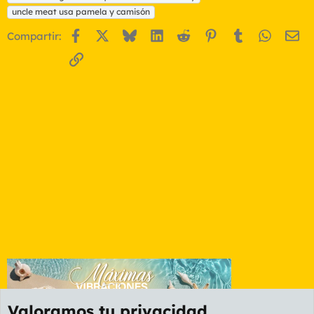
uncle meat usa pamela y camisón
Facebook
X
Bluesky
LinkedIn
Reddit
Pinterest
Tumblr
WhatsA
Em
Compartir:
Enlace
Valoramos tu privacidad