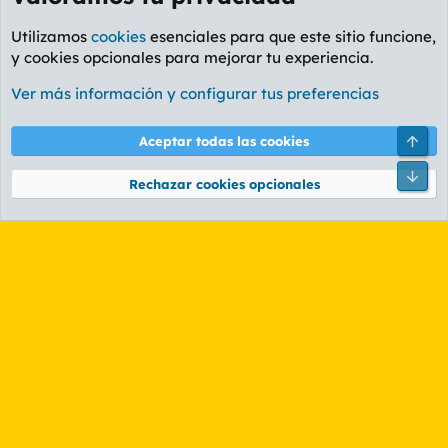
Utilizamos
cookies
esenciales para que este sitio funcione,
y cookies opcionales para mejorar tu experiencia.
Foro General
Ver más información y configurar tus preferencias
Cookies
PL OLDSTYLE AMARILLO
Cambiar fuente
Español (ES)
Arri
Aceptar todas las cookies
Contáctanos
Términos y reglas
Política de privacidad
Ayuda
R
Pie
S
Rechazar cookies opcionales
S
®
Community platform by XenForo
© 2010-2026 XenForo Ltd.