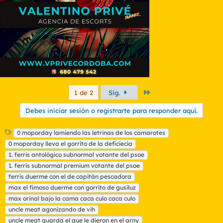
e
s
:
Último
1 de 2
Sig.
Debes iniciar sesión o registrarte para responder aquí.
E
0 moporday lamiendo las letrinas de los camarotes
t
0 moporday lleva el gorrito de la deficiecia
i
1. ferris antológico subnormal votante del psoe
q
1. ferris subnormal premium votante del psoe
u
ferris duerme con el de capitán pescadora
e
t
max el fimoso duerme con gorrito de gusiluz
a
max orinal bajo la cama caca culo caca culo
s
uncle meat agonizando de vih
uncle meat guarda el que le dieron en el arny