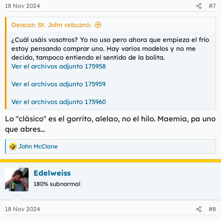
n
18 Nov 2024
#7
e
s
Deacon St. John rebuznó:
:
¿Cuál usáis vosotros? Yo no uso pero ahora que empieza el frío
estoy pensando comprar uno. Hay varios modelos y no me
decido, tampoco entiendo el sentido de la bolita.
Ver el archivos adjunto 175958
Ver el archivos adjunto 175959
Ver el archivos adjunto 175960
Lo "clásico" es el gorrito, alelao, no el hilo. Maemia, pa uno
que abres...
John McClane
R
e
a
Edelweiss
c
c
180% subnormal
i
o
n
18 Nov 2024
#8
e
s