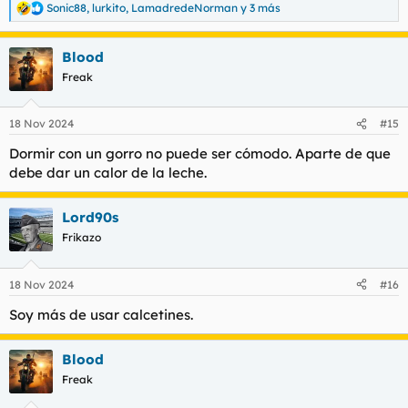
Sonic88
,
lurkito
,
LamadredeNorman
y 3 más
R
e
a
Blood
c
c
Freak
i
o
n
18 Nov 2024
#15
e
s
Dormir con un gorro no puede ser cómodo. Aparte de que
:
debe dar un calor de la leche.
Lord90s
Frikazo
18 Nov 2024
#16
Soy más de usar calcetines.
Blood
Freak