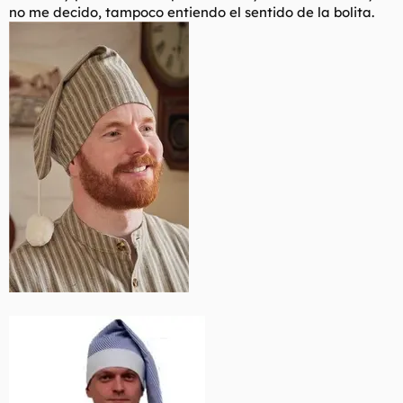
no me decido, tampoco entiendo el sentido de la bolita.
l
i
t
o
e
m
a