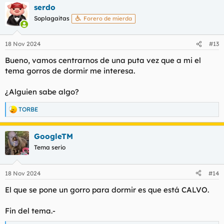
serdo
c
c
Soplagaitas
Forero de mierda
i
o
n
18 Nov 2024
#13
e
s
Bueno, vamos centrarnos de una puta vez que a mi el
:
tema gorros de dormir me interesa.
¿Alguien sabe algo?
TORBE
R
e
a
GoogleTM
c
c
Tema serio
i
o
n
18 Nov 2024
#14
e
s
El que se pone un gorro para dormir es que está CALVO.
:
Fin del tema.-