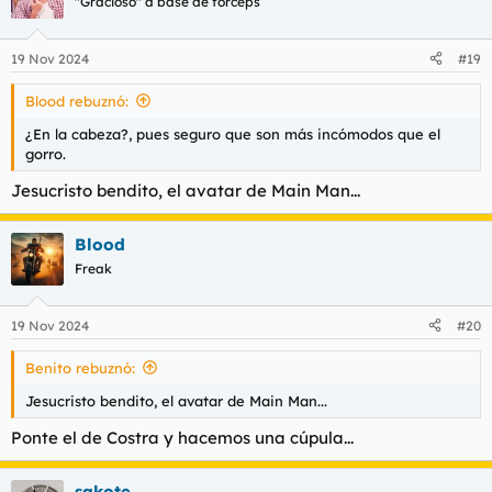
"Gracioso" a base de fórceps
i
o
n
19 Nov 2024
#19
e
s
Blood rebuznó:
:
¿En la cabeza?, pues seguro que son más incómodos que el
gorro.
Jesucristo bendito, el avatar de Main Man...
Blood
Freak
19 Nov 2024
#20
Benito rebuznó:
Jesucristo bendito, el avatar de Main Man...
Ponte el de Costra y hacemos una cúpula...
sakote