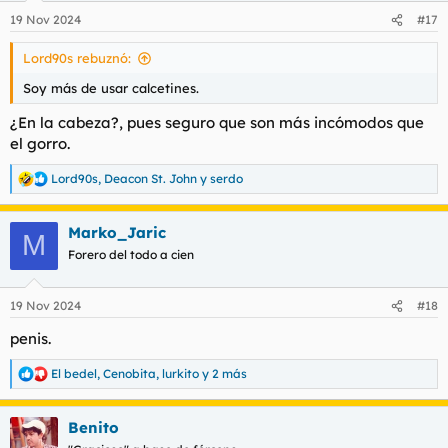
19 Nov 2024
#17
Lord90s rebuznó:
Soy más de usar calcetines.
¿En la cabeza?, pues seguro que son más incómodos que
el gorro.
Lord90s
,
Deacon St. John
y
serdo
R
e
a
Marko_Jaric
c
M
c
Forero del todo a cien
i
o
n
19 Nov 2024
#18
e
s
penis.
:
El bedel
,
Cenobita
,
lurkito
y 2 más
R
e
a
Benito
c
c