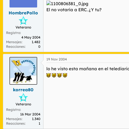
r
n
d
i
El no votaría a ERC. ¿Y tu?
HombrePollo
e
c
l
i
t
o
Veterano
e
Registro
m
4 May 2004
a
Mensajes
1.482
Reacciones
0
19 Nov 2004
lo he visto esta mañana en el telediari
korrea80
Veterano
Registro
16 Mar 2004
Mensajes
1.340
Reacciones
1