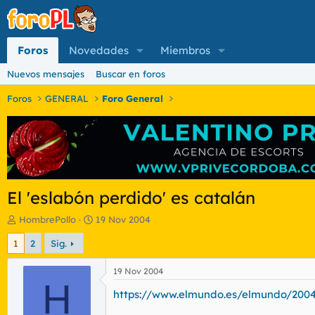
Foros
Novedades
Miembros
Nuevos mensajes
Buscar en foros
Foros
GENERAL
Foro General
El 'eslabón perdido' es catalán
I
F
HombrePollo
19 Nov 2004
n
e
1
2
Sig.
i
c
c
h
i
a
19 Nov 2004
a
H
d
https://www.elmundo.es/elmundo/2004
d
e
o
i