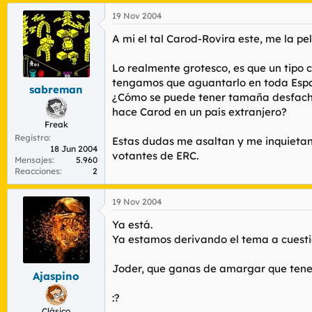
19 Nov 2004
A mi el tal Carod-Rovira este, me la pe
Lo realmente grotesco, es que un tipo c
tengamos que aguantarlo en toda Españ
sabreman
¿Cómo se puede tener tamaña desfachat
hace Carod en un país
extranjero
?
Freak
Registro
Estas dudas me asaltan y me inquietan
18 Jun 2004
votantes de ERC.
Mensajes
5.960
Reacciones
2
19 Nov 2004
Ya está.
Ya estamos derivando el tema a cuestio
Joder, que ganas de amargar que teneis
Ajaspino
:?
Clásico