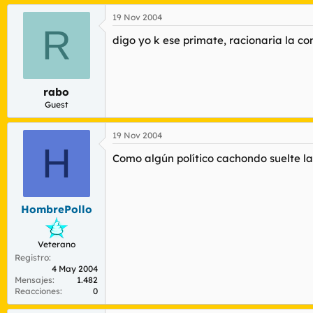
19 Nov 2004
R
digo yo k ese primate, racionaria la c
rabo
Guest
19 Nov 2004
H
Como algún político cachondo suelte la
HombrePollo
Veterano
Registro
4 May 2004
Mensajes
1.482
Reacciones
0