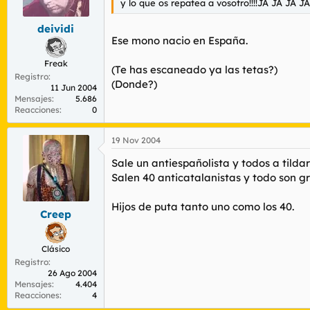
y lo que os repatea a vosotro!!!!JA JA JA JA!!
deividi
Ese mono nacio en España.
Freak
(Te has escaneado ya las tetas?)
Registro
(Donde?)
11 Jun 2004
Mensajes
5.686
Reacciones
0
19 Nov 2004
Sale un antiespañolista y todos a tildar
Salen 40 anticatalanistas y todo son gr
Hijos de puta tanto uno como los 40.
Creep
Clásico
Registro
26 Ago 2004
Mensajes
4.404
Reacciones
4