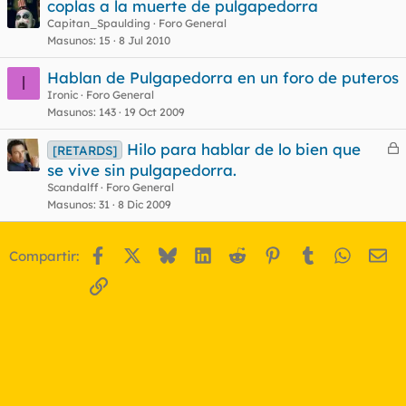
coplas a la muerte de pulgapedorra
Capitan_Spaulding
Foro General
Masunos
15
8 Jul 2010
Hablan de Pulgapedorra en un foro de puteros
I
Ironic
Foro General
Masunos
143
19 Oct 2009
Hilo para hablar de lo bien que
[RETARDS]
e
se vive sin pulgapedorra.
r
Scandalff
Foro General
r
Masunos
31
8 Dic 2009
Facebook
X
Bluesky
LinkedIn
Reddit
Pinterest
Tumblr
WhatsA
Em
Compartir:
o
Enlace