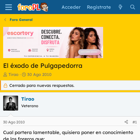
Acceder
Regístrate
Foro General
El éxodo de Pulgapedorra
I
F
Tirao
30 Ago 2010
n
e
Cerrado para nuevas respuestas.
i
c
c
h
i
a
Tirao
a
d
Veterano
d
e
o
i
r
n
30 Ago 2010
#1
d
i
e
c
Cual portera lamentable, quisiera poner en conocimiento
l
i
de los foreros que: