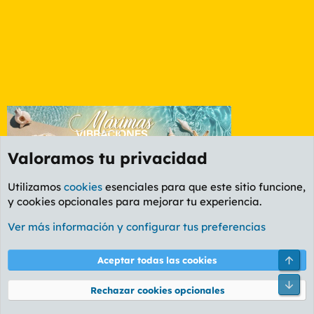
Valoramos tu privacidad
Utilizamos
cookies
esenciales para que este sitio funcione,
y cookies opcionales para mejorar tu experiencia.
Foro General
Ver más información y configurar tus preferencias
Cookies
PL OLDSTYLE AMARILLO
Cambiar fuente
Español (ES)
Arri
Aceptar todas las cookies
Contáctanos
Términos y reglas
Política de privacidad
Ayuda
R
Pie
S
Rechazar cookies opcionales
S
®
Community platform by XenForo
© 2010-2026 XenForo Ltd.