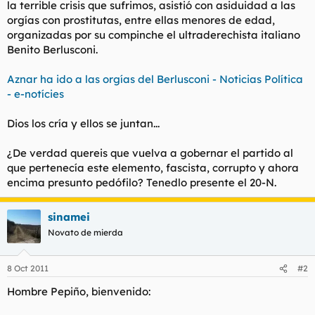
la terrible crisis que sufrimos, asistió con asiduidad a las
l
i
orgías con prostitutas, entre ellas menores de edad,
t
o
organizadas por su compinche el ultraderechista italiano
e
Benito Berlusconi.
m
a
Aznar ha ido a las orgías del Berlusconi - Noticias Política
- e-notícies
Dios los cría y ellos se juntan...
¿De verdad quereis que vuelva a gobernar el partido al
que pertenecía este elemento, fascista, corrupto y ahora
encima presunto pedófilo? Tenedlo presente el 20-N.
sinamei
Novato de mierda
8 Oct 2011
#2
Hombre Pepiño, bienvenido: