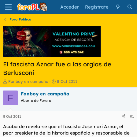
Acceder
Regístrate
Foro Política
El fascista Aznar fue a las orgías de
Berlusconi
I
F
Fanboy en campaña
8 Oct 2011
n
e
i
c
Fanboy en campaña
F
c
h
Aborto de Forero
i
a
a
d
d
e
8 Oct 2011
#1
o
i
r
n
Acaba de revelarse que el fascista Josemari Aznar, el
d
i
peor presidente de la historia española y responsable de
e
c