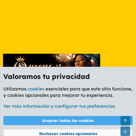
Valoramos tu privacidad
Utilizamos
cookies
esenciales para que este sitio funcione,
y cookies opcionales para mejorar tu experiencia.
Foro Política
Ver más información y configurar tus preferencias
Cookies
PL OLDSTYLE AMARILLO
Cambiar fuente
Español (ES)
Arri
Aceptar todas las cookies
Contáctanos
Términos y reglas
Política de privacidad
Ayuda
R
Pie
S
Rechazar cookies opcionales