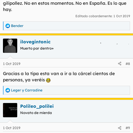
gilipollez. No en estos momentos. No en España. Es lo que
hay.
Editado cobardemente:
1 Oct 2019
Bender
R
e
a
ilovegintonic
c
c
Muerto por dentro+
i
o
n
1 Oct 2019
#8
e
s
Gracias a la tipa esta van a ir a la cárcel cientos de
:
personas, ya veréis
Leger
y
Carradine
R
e
a
Polileo_polilei
c
c
Novato de mierda
i
o
n
1 Oct 2019
#9
e