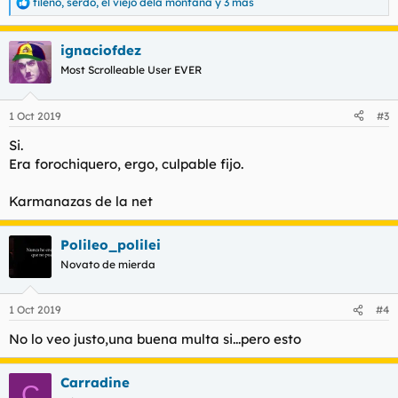
tileno
,
serdo
,
el viejo dela montaña
y 3 más
R
e
a
ignaciofdez
c
c
Most Scrolleable User EVER
i
o
n
1 Oct 2019
#3
e
s
Si.
:
Era forochiquero, ergo, culpable fijo.
Karmanazas de la net
Polileo_polilei
Novato de mierda
1 Oct 2019
#4
No lo veo justo,una buena multa si...pero esto
Carradine
C