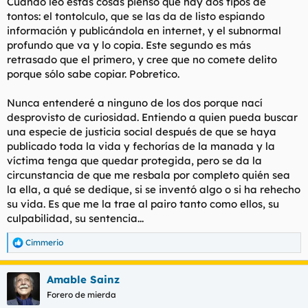
Cuando leo estas cosas pienso que hay dos tipos de
tontos: el tontolculo, que se las da de listo espiando
información y publicándola en internet, y el subnormal
profundo que va y lo copia. Este segundo es más
retrasado que el primero, y cree que no comete delito
porque sólo sabe copiar. Pobretico.
Nunca entenderé a ninguno de los dos porque nací
desprovisto de curiosidad. Entiendo a quien pueda buscar
una especie de justicia social después de que se haya
publicado toda la vida y fechorías de la manada y la
víctima tenga que quedar protegida, pero se da la
circunstancia de que me resbala por completo quién sea
la ella, a qué se dedique, si se inventó algo o si ha rehecho
su vida. Es que me la trae al pairo tanto como ellos, su
culpabilidad, su sentencia...
Cimmerio
R
e
a
Amable Sainz
c
c
Forero de mierda
i