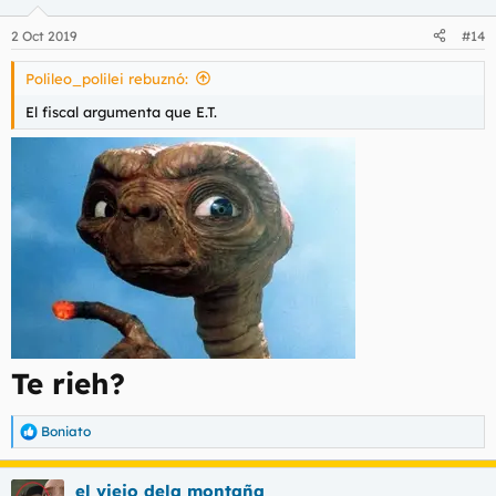
o
n
2 Oct 2019
#14
e
s
Polileo_polilei rebuznó:
:
El fiscal argumenta que E.T.
Te rieh?
Boniato
R
e
a
el viejo dela montaña
c