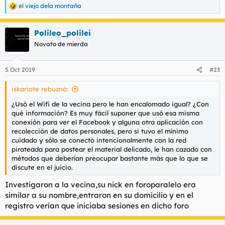
el viejo dela montaña
R
e
a
Polileo_polilei
c
c
Novato de mierda
i
o
n
5 Oct 2019
#23
e
s
iskariote rebuznó:
:
¿Usó el Wifi de la vecina pero le han encalomado igual? ¿Con
qué información? Es muy fácil suponer que usó esa misma
conexión para ver el Facebook y alguna otra aplicación con
recolección de datos personales, pero si tuvo el mínimo
cuidado y sólo se conectó intencionalmente con la red
pirateada para postear el material delicado, le han cazado con
métodos que deberían preocupar bastante más que lo que se
discute en el juicio.
Investigaron a la vecina,su nick en foroparalelo era
similar a su nombre,entraron en su domicilio y en el
registro verían que iniciaba sesiones en dicho foro