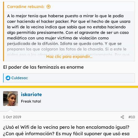
s
Carradine rebuznó:
:
A lo mejor tenia que haberse puesto a mirar lo que le podía
caer haciendo el hacker packer. Por que el hecho de que usara
la wifi de la vecina indica que sabía que no estaba haciendo
algo permitido presisamente. Con el agravante de ser un caso
mediático con una mujer victima de violación como
perjudicada de la difusión. Idiota se queda corto. Y que se
preparen los que colgaron las fotos de la chavala. Si a este le
piden eso a los otros no va a ser menos precisamente. Por que
Haz clic para expandir...
esto no es una gilipollez. No en estos momentos. No en España.
Es lo que hay.
El poder de las feminazis es enorme
Culdesac
R
e
a
iskariote
c
c
Freak total
i
o
n
1 Oct 2019
#10
e
s
¿Usó el Wifi de la vecina pero le han encalomado igual?
:
¿Con qué información? Es muy fácil suponer que usó esa