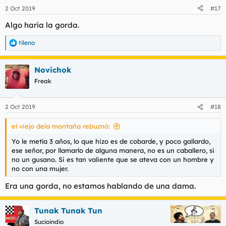
2 Oct 2019
#17
Algo haría la gorda.
tileno
R
e
a
Novichok
c
c
Freak
i
o
n
2 Oct 2019
#18
e
s
el viejo dela montaña rebuznó:
:
Yo le metía 3 años, lo que hizo es de cobarde, y poco gallardo,
ese señor, por llamarlo de alguna manera, no es un caballero, si
no un gusano. Si es tan valiente que se ateva con un hombre y
no con una mujer.
Era una gorda, no estamos hablando de una dama.
Tunak Tunak Tun
Sucioindio