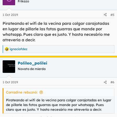
Frikazo
1 Oct 2019
#5
Pirateando el wifi de la vecina para colgar carajotadas
en lugar de pillarle las fotos guarras que mande por
whatsapp. Pues claro que es justo. Y hasta necesário me
atrevería a decir.
ignaciofdez
R
e
a
Polileo_polilei
c
c
Novato de mierda
i
o
n
1 Oct 2019
#6
e
s
Carradine rebuznó:
:
Pirateando el wifi de la vecina para colgar carajotadas en lugar
de pillarle las fotos guarras que mande por whatsapp. Pues
claro que es justo. Y hasta necesário me atrevería a decir.