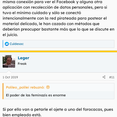
misma conexión para ver el Facebook y alguna otra
aplicación con recolección de datos personales, pero si
tuvo el mínimo cuidado y sólo se conectó
intencionalmente con la red pirateada para postear el
material delicado, le han cazado con métodos que
deberían preocupar bastante más que lo que se discute en
el juicio.
Culdesac
R
e
a
Leger
c
c
Freak
i
o
n
1 Oct 2019
#11
e
s
Polileo_polilei rebuznó:
:
El poder de las feminazis es enorme
Si por ello van a petarle el ojete a uno del forocacas, pues
bien empleado está.