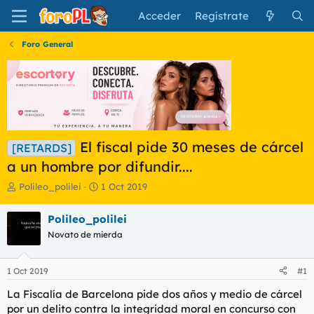
Acceder
Regístrate
Foro General
El fiscal pide 30 meses de cárcel
[RETARDS]
a un hombre por difundir....
I
F
Polileo_polilei
1 Oct 2019
n
e
i
c
Polileo_polilei
c
h
Novato de mierda
i
a
a
d
d
e
1 Oct 2019
#1
o
i
r
n
La Fiscalía de Barcelona pide dos años y medio de cárcel
d
i
por un delito contra la integridad moral en concurso con
e
c