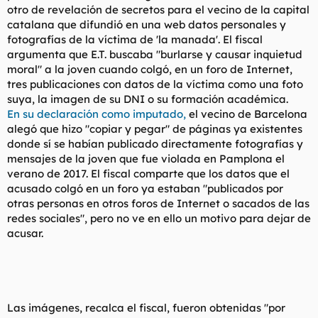
otro de revelación de secretos para el vecino de la capital
l
i
catalana que difundió en una web datos personales y
t
o
e
fotografías de la víctima de 'la manada'. El fiscal
m
argumenta que E.T. buscaba "burlarse y causar inquietud
a
moral" a la joven cuando colgó, en un foro de Internet,
tres publicaciones con datos de la víctima como una foto
suya, la imagen de su DNI o su formación académica.
En su declaración como imputado,
el vecino de Barcelona
alegó que hizo "copiar y pegar" de páginas ya existentes
donde sí se habían publicado directamente fotografías y
mensajes de la joven que fue violada en Pamplona el
verano de 2017. El fiscal comparte que los datos que el
acusado colgó en un foro ya estaban "publicados por
otras personas en otros foros de Internet o sacados de las
redes sociales", pero no ve en ello un motivo para dejar de
acusar.
Las imágenes, recalca el fiscal, fueron obtenidas "por