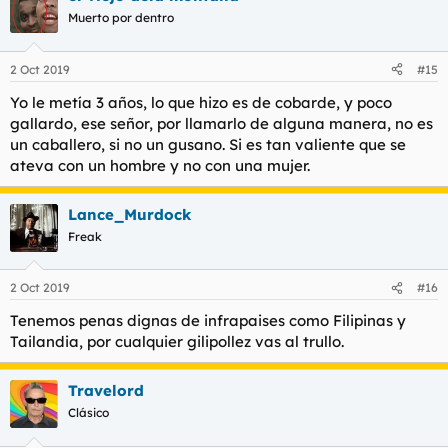
c
Muerto por dentro
i
o
n
2 Oct 2019
#15
e
s
Yo le metía 3 años, lo que hizo es de cobarde, y poco
:
gallardo, ese señor, por llamarlo de alguna manera, no es
un caballero, si no un gusano. Si es tan valiente que se
ateva con un hombre y no con una mujer.
Lance_Murdock
Freak
2 Oct 2019
#16
Tenemos penas dignas de infrapaises como Filipinas y
Tailandia, por cualquier gilipollez vas al trullo.
Travelord
Clásico