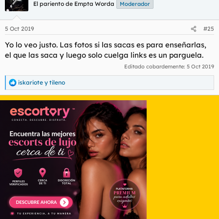
El pariento de Empta Worda
Moderador
5 Oct 2019
#25
Yo lo veo justo. Las fotos si las sacas es para enseñarlas,
el que las saca y luego solo cuelga links es un parguela.
Editado cobardemente:
5 Oct 2019
iskariote
y
tileno
R
e
a
c
c
i
o
n
e
s
: