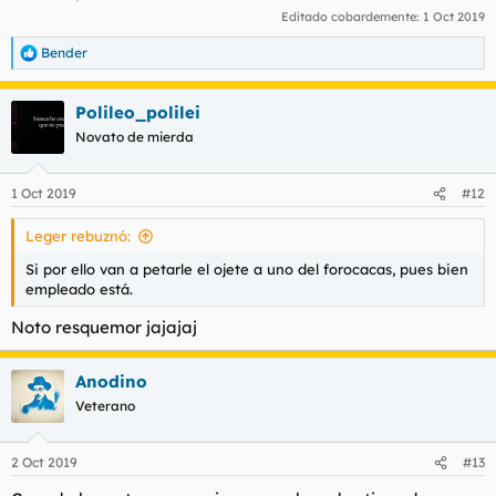
Editado cobardemente:
1 Oct 2019
Bender
R
e
a
Polileo_polilei
c
c
Novato de mierda
i
o
n
1 Oct 2019
#12
e
s
Leger rebuznó:
:
Si por ello van a petarle el ojete a uno del forocacas, pues bien
empleado está.
Noto resquemor jajajaj
Anodino
Veterano
2 Oct 2019
#13