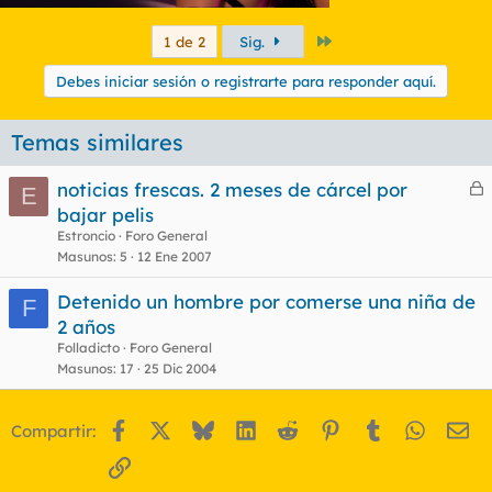
Último
1 de 2
Sig.
Debes iniciar sesión o registrarte para responder aquí.
Temas similares
noticias frescas. 2 meses de cárcel por
E
e
bajar pelis
r
Estroncio
Foro General
r
Masunos
5
12 Ene 2007
Detenido un hombre por comerse una niña de
F
2 años
o
Folladicto
Foro General
Masunos
17
25 Dic 2004
Facebook
X
Bluesky
LinkedIn
Reddit
Pinterest
Tumblr
WhatsA
Em
Compartir:
Enlace