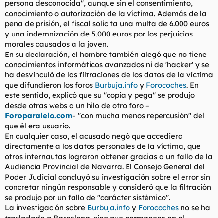
persona desconocida", aunque sin el consentimiento,
conocimiento o autorización de la víctima. Además de la
pena de prisión, el fiscal solicita una multa de 6.000 euros
y una indemnización de 5.000 euros por los perjuicios
morales causados a la joven.
En su declaración, el hombre también alegó que no tiene
conocimientos informáticos avanzados ni de 'hacker' y se
ha desvinculó de las filtraciones de los datos de la víctima
que difundieron los foros
Burbuja.info
y
Forocoches
. En
este sentido, explicó que su "copia y pega" se produjo
desde otras webs a un hilo de otro foro –
Foroparalelo.com
– "con mucha menos repercusión" del
que él era usuario.
En cualquier caso, el acusado negó que accediera
directamente a los datos personales de la víctima, que
otros internautas lograron obtener gracias a un fallo de la
Audiencia Provincial de Navarra. El Consejo General del
Poder Judicial concluyó su investigación sobre el error sin
concretar ningún responsable y consideró que la filtración
se produjo por un fallo de "carácter sistémico".
La investigación sobre
Burbuja.info
y
Forocoches
no se ha
trasladado a Barcelona, sino que permanece en el