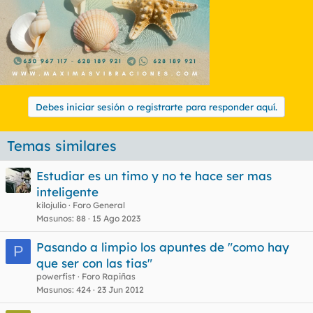
Debes iniciar sesión o registrarte para responder aquí.
Temas similares
Estudiar es un timo y no te hace ser mas
inteligente
kilojulio
Foro General
Masunos
88
15 Ago 2023
Pasando a limpio los apuntes de "como hay
P
que ser con las tias"
powerfist
Foro Rapiñas
Masunos
424
23 Jun 2012