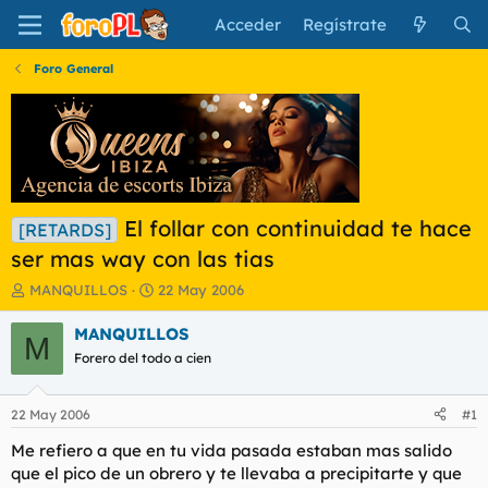
Acceder
Regístrate
Foro General
El follar con continuidad te hace
[RETARDS]
ser mas way con las tias
I
F
MANQUILLOS
22 May 2006
n
e
i
c
MANQUILLOS
M
c
h
Forero del todo a cien
i
a
a
d
d
e
22 May 2006
#1
o
i
r
n
Me refiero a que en tu vida pasada estaban mas salido
d
i
que el pico de un obrero y te llevaba a precipitarte y que
e
c