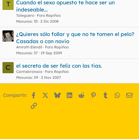
Cuando el sexo opuesto te hace ser un
T
indeseable...
Taleguero
Foro Rapiñas
Masunos
33
2 Dic 2008
¿Quieres sólo follar y que no te tomen el pelo?
Casadas o con novio
Amroth Elendil
Foro Rapiñas
Masunos
37
19 Sep 2009
el secreto de ser feliz con las tias.
C
Cantabronazo
Foro Rapiñas
Masunos
59
2 Nov 2007
Facebook
X
Bluesky
LinkedIn
Reddit
Pinterest
Tumblr
WhatsA
Em
Compartir:
Enlace