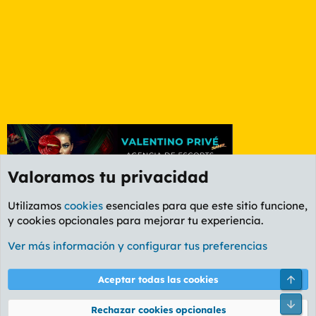
Valoramos tu privacidad
Utilizamos
cookies
esenciales para que este sitio funcione,
y cookies opcionales para mejorar tu experiencia.
Foro General
Ver más información y configurar tus preferencias
Cookies
PL OLDSTYLE AMARILLO
Cambiar fuente
Español (ES)
Arri
Aceptar todas las cookies
Contáctanos
Términos y reglas
Política de privacidad
Ayuda
R
Pie
S
Rechazar cookies opcionales