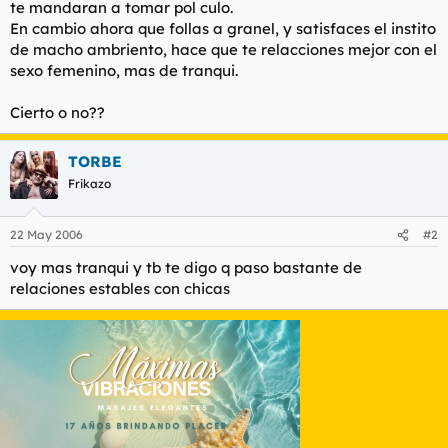
te mandaran a tomar pol culo.
l
i
En cambio ahora que follas a granel, y satisfaces el instito
t
o
de macho ambriento, hace que te relacciones mejor con el
e
sexo femenino, mas de tranqui.
m
a
Cierto o no??
TORBE
Frikazo
22 May 2006
#2
voy mas tranqui y tb te digo q paso bastante de
relaciones estables con chicas