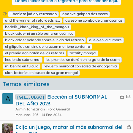
Debes iniciar sesión o registrarte para responder aquí.
E
1.boniato judio y retrasado
2.yahve gokpea dos veces
t
and the winner of retardeds is...
awesome combo de cromosomas
i
bedelis_khan_king_of_the_mongols
q
black adder ni un sólo par cromosómico
u
black adder volando sobre el nido del retraso
e
duelo en la cumbre
t
el gilipollas cansino de la ucam me tiene contento
a
el premio don balón de los retards
fatality mongol
s
hediondo subnormal
los premios se darán en la gala de la ucam
mi benito en tu culo
revuelto neuronal con salsa de endogamia
ulan-batoríes en busca de su gran mongol
Temas similares
C
E
Elección al SUBNORMAL
[GILIJUEGO]
A
e
n
DEL AÑO 2023
r
c
Armin Tamzarian
Foro General
r
u
Masunos
206
14 Ene 2024
a
e
Exijo un juego, matar al más subnormal del
d
s
e