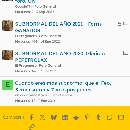
foro, OK'
o
t
r
GoogleTM
Foro General
r
Masunos
8
3 Sep 2022
C
E
SUBNORMAL DEL AÑO 2021 - Ferris
e
n
GANADOR
o
r
c
El Pregonero
Foro General
r
u
Masunos
408
14 Ene 2022
a
e
E
SUBNORMAL DEL AÑO 2020: Gloria a
d
s
n
PEPETROLAX
o
t
c
El Pregonero
Foro General
u
Masunos
449
7 Ene 2021
e
Cuando eres más subnormal que el Feo,
s
E
Semensatan y Zurraspas juntos...
t
ensaladadeestacas
Foro General
Masunos
12
7 Ene 2018
Facebook
X
Bluesky
LinkedIn
Reddit
Pinterest
Tumblr
WhatsA
Em
Compartir:
Enlace