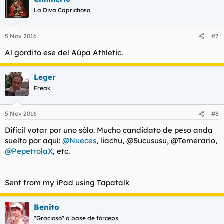
La Diva Caprichosa
5 Nov 2016
#7
Al gordito ese del Aúpa Athletic.
Leger
Freak
5 Nov 2016
#8
Difícil votar por uno sólo. Mucho candidato de peso anda
suelto por aquí:
@Nueces
, liachu, @Sucususu, @Temerario,
@PepetrolaX
, etc.
Sent from my iPad using Tapatalk
Benito
"Gracioso" a base de fórceps