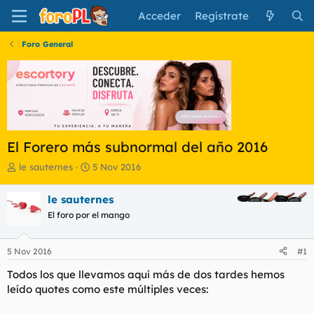
Acceder
Regístrate
Foro General
El Forero más subnormal del año 2016
I
F
le sauternes
5 Nov 2016
n
e
i
c
le sauternes
c
h
El foro por el mango
i
a
a
d
d
e
5 Nov 2016
#1
o
i
r
n
Todos los que llevamos aquí más de dos tardes hemos
d
i
leído quotes como este múltiples veces:
e
c
l
i