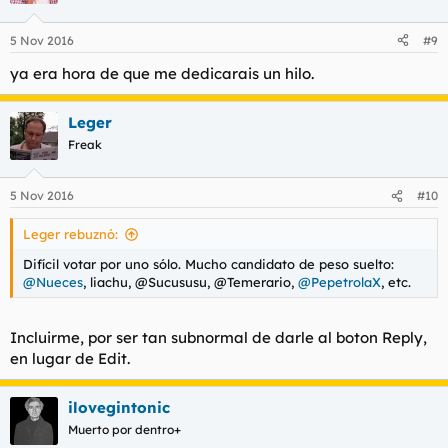
5 Nov 2016
#9
ya era hora de que me dedicarais un hilo.
Leger
Freak
5 Nov 2016
#10
Leger rebuznó:
Difícil votar por uno sólo. Mucho candidato de peso suelto:
@Nueces
, liachu, @Sucususu, @Temerario,
@PepetrolaX
, etc.
Incluirme, por ser tan subnormal de darle al boton Reply,
en lugar de Edit.
ilovegintonic
Muerto por dentro+