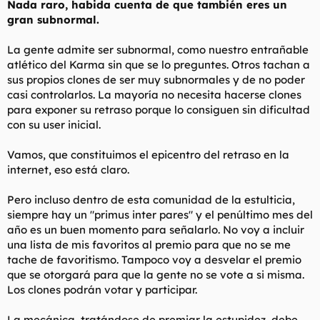
Nada raro, habida cuenta de que también eres un
t
o
e
gran subnormal.
m
a
La gente admite ser subnormal, como nuestro entrañable
atlético del Karma sin que se lo preguntes. Otros tachan a
sus propios clones de ser muy subnormales y de no poder
casi controlarlos. La mayoría no necesita hacerse clones
para exponer su retraso porque lo consiguen sin dificultad
con su user inicial.
Vamos, que constituimos el epicentro del retraso en la
internet, eso está claro.
Pero incluso dentro de esta comunidad de la estulticia,
siempre hay un "primus inter pares" y el penúltimo mes del
año es un buen momento para señalarlo. No voy a incluir
una lista de mis favoritos al premio para que no se me
tache de favoritismo. Tampoco voy a desvelar el premio
que se otorgará para que la gente no se vote a si misma.
Los clones podrán votar y participar.
La mecánica, tratándose de premiar la estupidez, debe