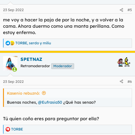
o
n
23 Sep 2022
#5
e
s
me voy a hacer la paja de por la noche, y a volver a la
:
cama. Ahora duermo como una manta perillana. Como
estoy enfermo.
TORBE
,
serdo
y
miliu
R
e
a
SPETNAZ
c
c
Retromoderador
Moderador
i
o
n
23 Sep 2022
#6
e
s
Kasenio rebuznó:
:
Buenas noches,
@Eufrasia50
¿Qué has senao?
Tú quien coño eres para preguntar por ella?
TORBE
R