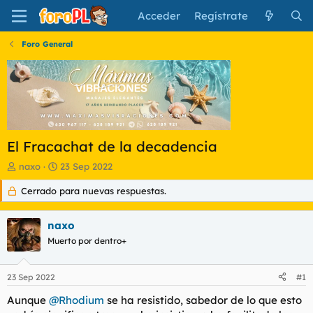
Acceder
Regístrate
Foro General
El Fracachat de la decadencia
I
F
naxo
23 Sep 2022
n
e
Cerrado para nuevas respuestas.
i
c
c
h
i
a
naxo
a
d
d
Muerto por dentro+
e
o
i
r
n
23 Sep 2022
#1
d
i
e
c
Aunque
@Rhodium
se ha resistido, sabedor de lo que esto
l
i