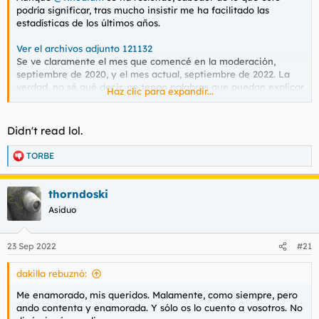
podría significar, tras mucho insistir me ha facilitado las
estadísticas de los últimos años.
Ver el archivos adjunto 121132
Se ve claramente el mes que comencé en la moderación,
septiembre de 2020, y el mes actual, septiembre de 2022. La
verdad, no sé qué decir, no tengo palabras que puedan explicar
Haz clic para expandir...
esta tendencia, supongo que no estamos tan mal como esas
cifras parecen indicar y que lo mejor está por llegar.
Didn't read lol.
Disfrutad de este fracachat, podría ser el último.
TORBE
R
e
a
thorndoski
c
c
Asiduo
i
o
n
23 Sep 2022
#21
e
s
dakilla rebuznó:
:
Me enamorado, mis queridos. Malamente, como siempre, pero
ando contenta y enamorada. Y sólo os lo cuento a vosotros. No