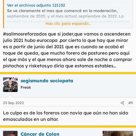
Ver el archivos adjunto 121132
Se ve claramente el mes que comencé en la moderación,
septiembre de 2020, y el mes actual, septiembre de 2022. La
verdad, no sé qué decir, no tengo palabras que puedan explicar
Haz clic para expandir...
esta tendencia, supongo que no estamos tan mal como esas
cifras parecen indicar y que lo mejor está por llegar.
#salimosreforzados que si joder,que vamos a ascender.en
julio 2021 hubo eurocopa .por cierto lo que hay que mirar
Disfrutad de este fracachat, podría ser el último.
es a partir de junio del 2021 que es cuando se acabó el
toque de queda, que mucho forero de postureo pero aquí
el que más y el que menos ahora sale de noche a comprar
pistachos y risketos.yo diría que estamos estables...
segismundo sociopata
Freak
23 Sep 2022
#9
La culpa es de los foreros con novia que aún no han sido
emasculados en un altar.
Cáncer de Colon