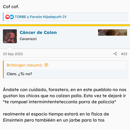
Cof cof.
TORBE
y
Faraón Hijodeputh IV
R
e
a
Cáncer de Colon
c
c
Cacarazzi
i
o
n
23 Sep 2022
#23
e
s
Britzingen rebuznó:
:
Claro. ¿Tú no?
Ándate con cuidado, forastero, en en este pueblolo no nos
gustan las chicas que no calzan polla. Esta vez te dejaré ir
*te rompoel intermimtentetecconla porra de policcía*
realmente el espacio tiempo estará en la física de
Einsintein pero tambiéén en un jarbe para la tos