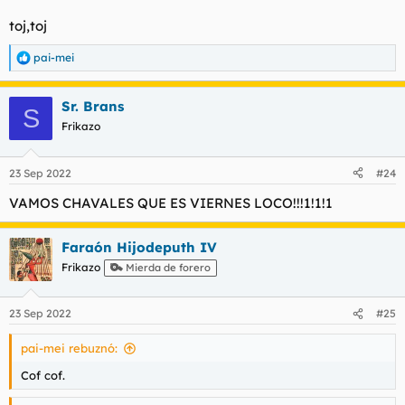
toj,toj
pai-mei
R
e
a
Sr. Brans
c
S
c
Frikazo
i
o
n
23 Sep 2022
#24
e
s
VAMOS CHAVALES QUE ES VIERNES LOCO!!!1!1!1
:
Faraón Hijodeputh IV
Frikazo
Mierda de forero
23 Sep 2022
#25
pai-mei rebuznó:
Cof cof.