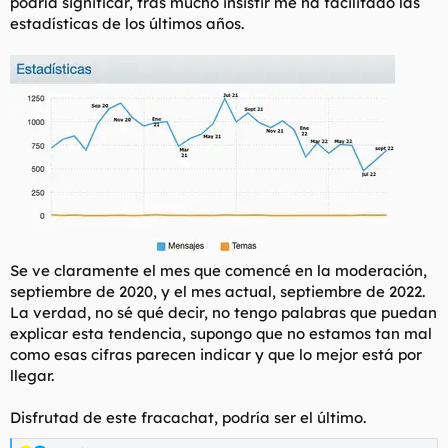
podría significar, tras mucho insistir me ha facilitado las
t
o
estadísticas de los últimos años.
e
m
a
Se ve claramente el mes que comencé en la moderación,
septiembre de 2020, y el mes actual, septiembre de 2022.
La verdad, no sé qué decir, no tengo palabras que puedan
explicar esta tendencia, supongo que no estamos tan mal
como esas cifras parecen indicar y que lo mejor está por
llegar.
Disfrutad de este fracachat, podría ser el último.