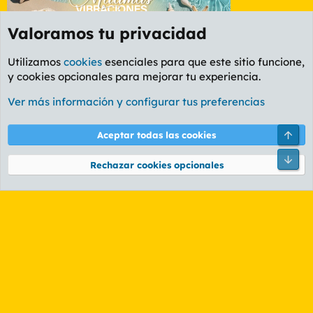
Valoramos tu privacidad
Utilizamos
cookies
esenciales para que este sitio funcione,
y cookies opcionales para mejorar tu experiencia.
Foro General
Ver más información y configurar tus preferencias
Cookies
PL OLDSTYLE AMARILLO
Cambiar fuente
Español (ES)
Arri
Aceptar todas las cookies
Contáctanos
Términos y reglas
Política de privacidad
Ayuda
R
Pie
S
Rechazar cookies opcionales
S
®
Community platform by XenForo
© 2010-2026 XenForo Ltd.