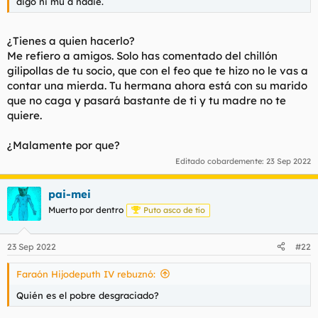
digó ni mú a nadie.
¿Tienes a quien hacerlo?
Me refiero a amigos. Solo has comentado del chillón
gilipollas de tu socio, que con el feo que te hizo no le vas a
contar una mierda. Tu hermana ahora está con su marido
que no caga y pasará bastante de ti y tu madre no te
quiere.
¿Malamente por que?
Editado cobardemente:
23 Sep 2022
pai-mei
Muerto por dentro
Puto asco de tío
23 Sep 2022
#22
Faraón Hijodeputh IV rebuznó:
Quién es el pobre desgraciado?