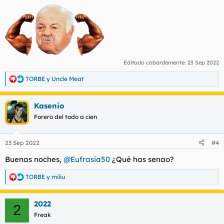
s
:
Editado cobardemente:
23 Sep 2022
TORBE
y
Uncle Meat
R
e
a
Kasenio
c
c
Forero del todo a cien
i
o
n
23 Sep 2022
#4
e
s
Buenas noches,
@Eufrasia50
¿Qué has senao?
:
TORBE
y
miliu
R
e
a
2022
c
2
c
Freak
i