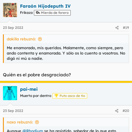
a
Faraón Hijodeputh IV
c
c
Frikazo
Mierda de forero
i
o
n
23 Sep 2022
#19
e
s
dakilla rebuznó:
:
Me enamorado, mis queridos. Malamente, como siempre, pero
ando contenta y enamorada. Y sólo os lo cuento a vosotros. No
digó ni mú a nadie.
Quién es el pobre desgraciado?
pai-mei
Muerto por dentro
Puto asco de tío
23 Sep 2022
#20
naxo rebuznó:
Aunque
@Rhodium
se ha resistido, sabedor de lo que esto