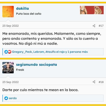
e
a
dakilla
c
c
Puta loca del coño
i
o
n
23 Sep 2022
#17
e
s
Me enamorado, mis queridos. Malamente, como siempre,
:
pero ando contenta y enamorada. Y sólo os lo cuento a
vosotros. No digó ni mú a nadie.
Gregory_Peck
,
Lebrom
,
Ataulfo el rojo
y 1 persona más
R
e
a
segismundo sociopata
c
c
Freak
i
o
n
23 Sep 2022
#18
e
s
Darte por culo mientras te mean en la boca.
:
serdo
R
e