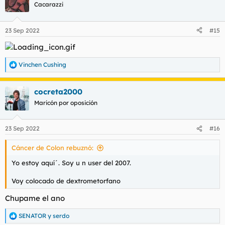
Cacarazzi
23 Sep 2022
#15
Vinchen Cushing
R
e
a
cocreta2000
c
c
Maricón por oposición
i
o
n
23 Sep 2022
#16
e
s
Cáncer de Colon rebuznó:
:
Yo estoy aquí´. Soy u n user del 2007.
Voy colocado de
dextrometorfano
Chupame el ano
SENATOR
y
serdo
R