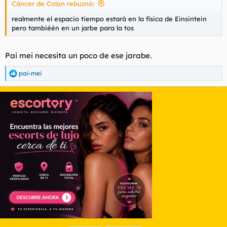
Cáncer de Colon rebuznó:
realmente el espacio tiempo estará en la física de Einsintein
pero tambiéén en un jarbe para la tos
Pai mei necesita un poco de ese jarabe.
pai-mei
R
e
a
c
c
i
o
n
e
s
: