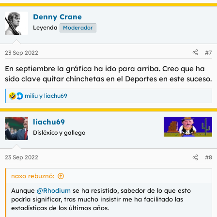
e
a
Denny Crane
c
c
Leyenda
Moderador
i
o
n
23 Sep 2022
#7
e
s
En septiembre la gráfica ha ido para arriba. Creo que ha
:
sido clave quitar chinchetas en el Deportes en este suceso.
miliu
y
liachu69
R
e
a
liachu69
c
c
Disléxico y gallego
i
o
n
23 Sep 2022
#8
e
s
naxo rebuznó:
:
Aunque
@Rhodium
se ha resistido, sabedor de lo que esto
podría significar, tras mucho insistir me ha facilitado las
estadísticas de los últimos años.