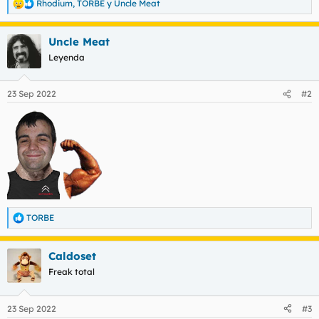
Rhodium
,
TORBE
y
Uncle Meat
R
e
a
Uncle Meat
c
c
Leyenda
i
o
n
23 Sep 2022
#2
e
s
:
TORBE
R
e
a
Caldoset
c
c
Freak total
i
o
n
23 Sep 2022
#3
e