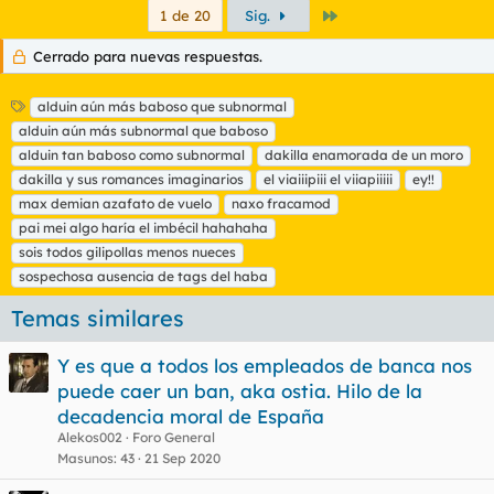
Último
1 de 20
Sig.
Cerrado para nuevas respuestas.
E
alduin aún más baboso que subnormal
t
alduin aún más subnormal que baboso
i
alduin tan baboso como subnormal
dakilla enamorada de un moro
q
dakilla y sus romances imaginarios
el viaiiipiii el viiapiiiii
ey!!
u
max demian azafato de vuelo
e
naxo fracamod
t
pai mei algo haría el imbécil hahahaha
a
sois todos gilipollas menos nueces
s
sospechosa ausencia de tags del haba
Temas similares
Y es que a todos los empleados de banca nos
puede caer un ban, aka ostia. Hilo de la
decadencia moral de España
Alekos002
Foro General
Masunos
43
21 Sep 2020