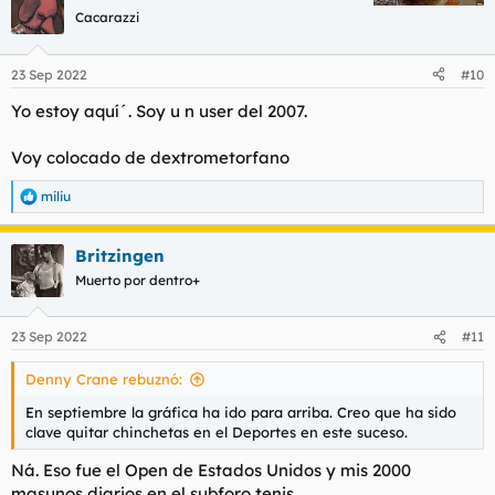
Cacarazzi
23 Sep 2022
#10
Yo estoy aquí´. Soy u n user del 2007.
Voy colocado de
dextrometorfano
miliu
R
e
a
Britzingen
c
c
Muerto por dentro+
i
o
n
23 Sep 2022
#11
e
s
Denny Crane rebuznó:
:
En septiembre la gráfica ha ido para arriba. Creo que ha sido
clave quitar chinchetas en el Deportes en este suceso.
Ná. Eso fue el Open de Estados Unidos y mis 2000
masunos diarios en el subforo tenis.