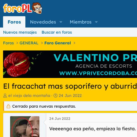
Foros
Novedades
Miembros
Nuevos mensajes
Buscar en foros
Foros
GENERAL
Foro General
El fracachat mas soporífero y aburri
I
F
el viejo dela montaña
24 Jun 2022
n
e
i
Cerrado para nuevas respuestas.
c
c
h
i
a
24 Jun 2022
a
d
d
Veeeenga esa peña, empieza la fiesta.
e
o
i