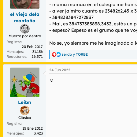
r
n
- mama mamaa en el colegio me han 
d
i
- a ver jaimito cuanto es 2348262,45 x 
e
c
el viejo dela
- 3848383847272837
l
i
montaña
- Mal, es 384737383838,3432, estás un 
t
o
e
- espeso? Espeso es el grumo que te voy
m
Muerto por dentro
a
Registro
No se, yo siempre me he imaginado a l
20 Feb 2017
Mensajes
31.136
serdo
y
TORBE
R
Reacciones
26.571
e
a
24 Jun 2022
c
c
☺
i
o
n
e
s
Leibn
:
Clásico
Registro
15 Ene 2012
Mensajes
3.423