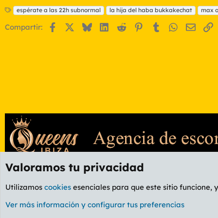
E
espérate a las 22h subnormal
la hija del haba bukkakechat
max o
t
Facebook
X
Bluesky
LinkedIn
Reddit
Pinterest
Tumblr
WhatsApp
Email
E
Compartir:
i
q
u
e
t
a
s
Valoramos tu privacidad
Foros
GENERAL
Foro General
Utilizamos
cookies
esenciales para que este sitio funcione, 
Cookies
PL OLDSTYLE AMARILLO
Cambiar fuente
Ver más información y configurar tus preferencias