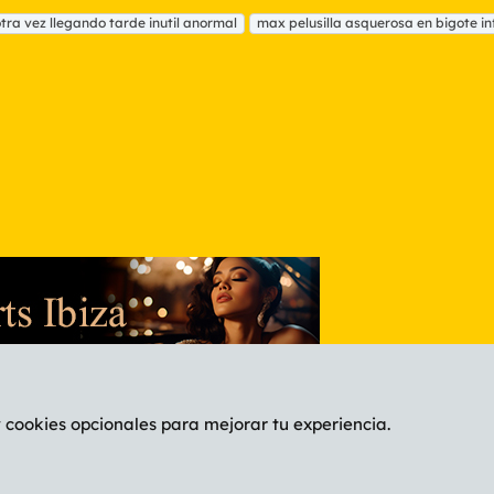
tra vez llegando tarde inutil anormal
max pelusilla asquerosa en bigote inf
nlace
y cookies opcionales para mejorar tu experiencia.
Español (ES)
C
®
Community platform by XenForo
© 2010-2026 XenForo Ltd.