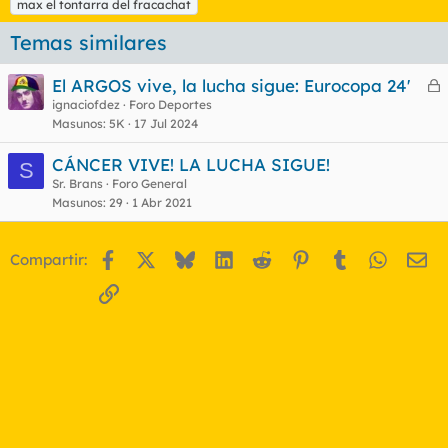
max el tontarra del fracachat
i
q
Temas similares
u
e
El ARGOS vive, la lucha sigue: Eurocopa 24'
t
e
ignaciofdez
Foro Deportes
a
Masunos
5K
17 Jul 2024
r
s
r
CÁNCER VIVE! LA LUCHA SIGUE!
S
Sr. Brans
Foro General
Masunos
29
1 Abr 2021
o
Facebook
X
Bluesky
LinkedIn
Reddit
Pinterest
Tumblr
WhatsA
Em
Compartir:
Enlace