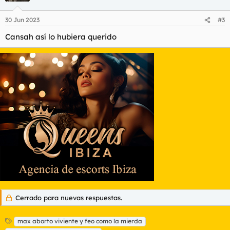
o
n
30 Jun 2023
#3
e
s
Cansah así lo hubiera querido
:
Cerrado para nuevas respuestas.
E
max aborto viviente y feo como la mierda
t