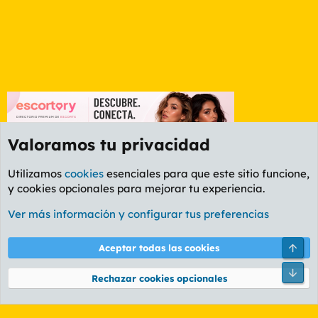
Valoramos tu privacidad
Utilizamos
cookies
esenciales para que este sitio funcione,
y cookies opcionales para mejorar tu experiencia.
Foro General
Ver más información y configurar tus preferencias
Cookies
PL OLDSTYLE AMARILLO
Cambiar fuente
Español (ES)
Arri
Aceptar todas las cookies
Contáctanos
Términos y reglas
Política de privacidad
Ayuda
R
Pie
S
Rechazar cookies opcionales
S
®
Community platform by XenForo
© 2010-2026 XenForo Ltd.