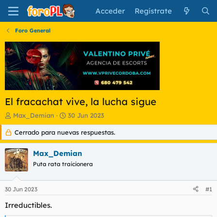
Acceder
Regístrate
Foro General
El fracachat vive, la lucha sigue
I
F
Max_Demian
30 Jun 2023
n
e
Cerrado para nuevas respuestas.
i
c
c
h
i
a
Max_Demian
a
d
Puta rata traicionera
d
e
o
i
r
n
30 Jun 2023
#1
d
i
e
c
Irreductibles.
l
i