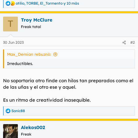
t
o
otilio
,
TORBE
,
El_Tormento
y 10 más
R
e
e
m
a
a
Troy McClure
c
T
c
Freak total
i
o
n
30 Jun 2023
#2
e
s
Max_Demian rebuznó:
:
Irreductibles.
No soportaría otro finde con hilos tan preparados como el
de las uñas y el otro ese y aquel.
Es un ritmo de creatividad inasequible.
Sonic88
R
e
a
Alekos002
c
c
Freak
i