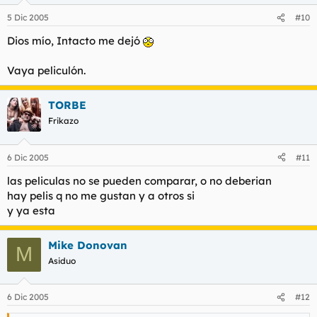
5 Dic 2005
#10
Dios mío, Intacto me dejó
Vaya peliculón.
TORBE
Frikazo
6 Dic 2005
#11
las peliculas no se pueden comparar, o no deberian
hay pelis q no me gustan y a otros si
y ya esta
Mike Donovan
M
Asiduo
6 Dic 2005
#12