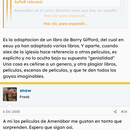
SuPeR rebuznó:
Amenabar es el unico director serio que hay en españa
que no hable de travestis y de historias de mierda.
Haz clic para expandir...
Haz clic para expandir...
Almodovar no es el unico director de españa.
Lo que pasa esque amenabar es el director mas digerible
Haz clic para expandir...
Es la adaptacion de un libro de Barry Gifford, del cual en
que tenemos, porque todas sus pelis son refritos de otras
eeuu ya han adaptado varias libros. Y aparte, cuando
Y esa no es un refrito de mil pelis americanas?
mil americanas y por eso luego se llevan un paston en
taquilla.
alex de la iglesia hace referencia a otras peliculas, es
Luego cuando hacemos cosas un poco diferentes, la gente
explicito y no lo oculta bajo su supuesta "genialidad"
se caga. ejemplos:
Una cosa es ceñirse a un genero, y otra plagiar libros,
Perdita durango
peliculas, escenas de peliculas, y que te den todos los
goyas imaginables.
snow
Freak
6 Dic 2005
#14
A mi las películas de Amenábar me gustan en tanto que
sorprenden. Espero que sigan así.