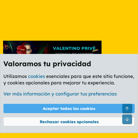
Valoramos tu privacidad
Utilizamos
cookies
esenciales para que este sitio funcione,
y cookies opcionales para mejorar tu experiencia.
Foro Cine
Ver más información y configurar tus preferencias
Cookies
PL OLDSTYLE AMARILLO
Cambiar fuente
Español (ES)
Arri
Aceptar todas las cookies
Contáctanos
Términos y reglas
Política de privacidad
Ayuda
R
Pie
S
Rechazar cookies opcionales
S
®
Community platform by XenForo
© 2010-2026 XenForo Ltd.