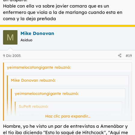
Hable con ella va sobre javier camara que es un
enfermero que viola a la de marlango cuando esta en
coma y la deja preñada
Mike Donovan
M
Asiduo
9 Dic 2005
#19
yeimsmelocotongigante rebuznó:
Mike Donovan rebuznó:
yeimsmelocotongigante rebuznó:
SuPeR rebuznó:
Amenabar es el unico director serio que hay en
Haz clic para expandir...
españa que no hable de travestis y de historias de
Hombre, yo he visto un par de entrevistas a Amenábar y
mierda.
Haz clic para expandir...
Haz clic para expandir...
el tío iba diciendo "Esto lo saqué de Hitchcock", "Aquí me