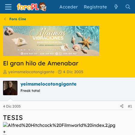
Acceder
Regístrate
Foro Cine
El gran hilo de Amenabar
I
F
yeimsmelocotongigante
4 Dic 2005
n
e
i
c
yeimsmelocotongigante
c
h
Freak total
i
a
a
d
d
e
4 Dic 2005
#1
o
i
r
n
TESIS
d
i
e
c
+
l
i