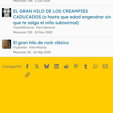
Masunos
196
3 Jun 2026
EL GRAN HILO DE LOS CREAMPIES
CADUCADOS (o hasta que edad engendrar sin
que te salga el niño subnormal)
TrozoDeCarne
Foro General
Masunos
132
10 Nov 2025
El gran hilo de rock clásico
Trujamán
Foro Música
Masunos
26
22 Sep 2025
Facebook
X
Bluesky
LinkedIn
Reddit
Pinterest
Tumblr
WhatsA
Em
Compartir:
Enlace