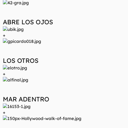
t
o
e
m
a
ABRE LOS OJOS
+
LOS OTROS
+
MAR ADENTRO
+