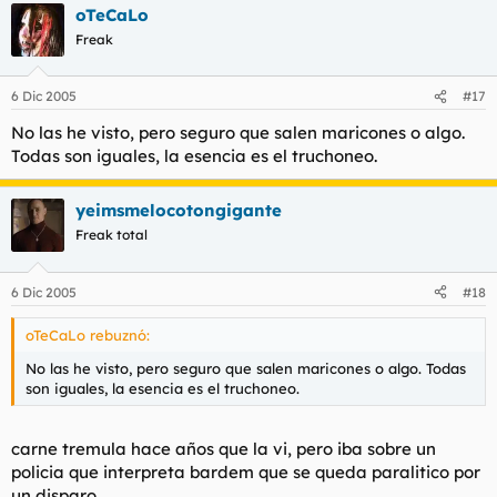
La mala educacion
oTeCaLo
Freak
6 Dic 2005
#17
No las he visto, pero seguro que salen maricones o algo.
Todas son iguales, la esencia es el truchoneo.
yeimsmelocotongigante
Freak total
6 Dic 2005
#18
oTeCaLo rebuznó:
No las he visto, pero seguro que salen maricones o algo. Todas
son iguales, la esencia es el truchoneo.
carne tremula hace años que la vi, pero iba sobre un
policia que interpreta bardem que se queda paralitico por
un disparo.