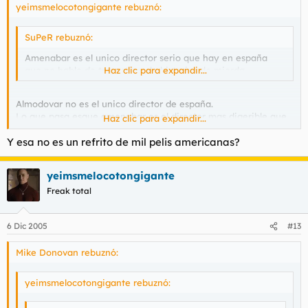
yeimsmelocotongigante rebuznó:
SuPeR rebuznó:
Amenabar es el unico director serio que hay en españa
que no hable de travestis y de historias de mierda.
Haz clic para expandir...
Almodovar no es el unico director de españa.
Lo que pasa esque amenabar es el director mas digerible que
Haz clic para expandir...
tenemos, porque todas sus pelis son refritos de otras mil
Y esa no es un refrito de mil pelis americanas?
americanas y por eso luego se llevan un paston en taquilla.
Luego cuando hacemos cosas un poco diferentes, la gente se
caga. ejemplos:
yeimsmelocotongigante
Perdita durango
Freak total
6 Dic 2005
#13
Mike Donovan rebuznó:
yeimsmelocotongigante rebuznó: