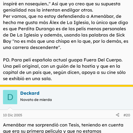
inspiré en nosequien.." Así que yo creo que su supuesta
Almodovar no es el unico director de españa.
Haz clic para expandir...
Es la adaptacion de un libro de Barry Gifford, del cual en eeuu
genialidad nos la intentan endilgar otros.
Lo que pasa esque amenabar es el director mas
ya han adaptado varias libros. Y aparte, cuando alex de la
Per vamos, que no estoy defendiendo a Amenábar, de
Y esa no es un refrito de mil pelis americanas?
digerible que tenemos, porque todas sus pelis son
iglesia hace referencia a otras peliculas, es explicito y no lo
hecho me gusta más Álex de La Iglesia, lo único que digo
refritos de otras mil americanas y por eso luego se
oculta bajo su supuesta "genialidad"
llevan un paston en taquilla.
es que Perdita Durango es de las pelis menos personales
Una cosa es ceñirse a un genero, y otra plagiar libros, peliculas,
Luego cuando hacemos cosas un poco diferentes, la
de De La Iglesia y además, usando las palabras de Sick
escenas de peliculas, y que te den todos los goyas imaginables.
gente se caga. ejemplos:
Boy "no es más que una chispa en lo que, por lo demás, es
Perdita durango
una carrera descendente".
PD. Para peli española actual guapa Fuera Del Cuerpo.
Una peli original, con un guión de la hostia y que en la
capital de un país que, según dicen, apoya a su cine sólo
se exhibió en una sala.
Deckard
D
Novato de mierda
10 Dic 2005
#20
Amenábar me sorprendió con Tesis, teniendo en cuenta
que era su primera película y que no estamos