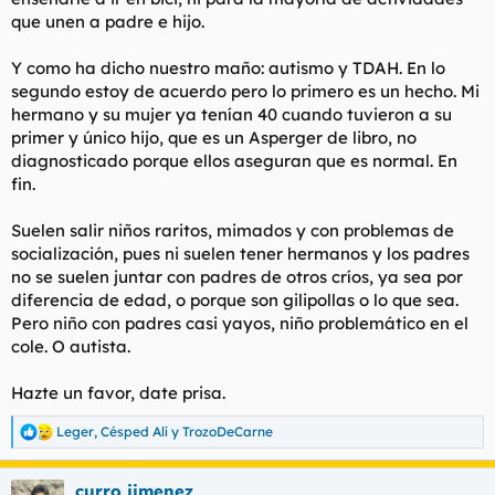
que unen a padre e hijo.
Y como ha dicho nuestro maño: autismo y TDAH. En lo
segundo estoy de acuerdo pero lo primero es un hecho. Mi
hermano y su mujer ya tenían 40 cuando tuvieron a su
primer y único hijo, que es un Asperger de libro, no
diagnosticado porque ellos aseguran que es normal. En
fin.
Suelen salir niños raritos, mimados y con problemas de
socialización, pues ni suelen tener hermanos y los padres
no se suelen juntar con padres de otros críos, ya sea por
diferencia de edad, o porque son gilipollas o lo que sea.
Pero niño con padres casi yayos, niño problemático en el
cole. O autista.
Hazte un favor, date prisa.
Leger
,
Césped Alí
y
TrozoDeCarne
R
e
a
curro jimenez
c