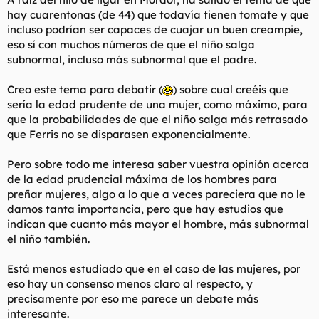
d
i
hay cuarentonas (de 44) que todavía tienen tomate y que
e
c
incluso podrían ser capaces de cuajar un buen creampie,
l
i
eso sí con muchos números de que el niño salga
t
o
e
subnormal, incluso más subnormal que el padre.
m
a
Creo este tema para debatir (
) sobre cual creéis que
sería la edad prudente de una mujer, como máximo, para
que la probabilidades de que el niño salga más retrasado
que Ferris no se disparasen exponencialmente.
Pero sobre todo me interesa saber vuestra opinión acerca
de la edad prudencial máxima de los hombres para
preñar mujeres, algo a lo que a veces pareciera que no le
damos tanta importancia, pero que hay estudios que
indican que cuanto más mayor el hombre, más subnormal
el niño también.
Está menos estudiado que en el caso de las mujeres, por
eso hay un consenso menos claro al respecto, y
precisamente por eso me parece un debate más
interesante.