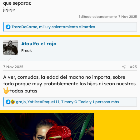
que separar.
jejeje
Editado cobardemente:
7 Nov 2025
TrozoDeCarne
,
miliu
y
calentamiento climatico
R
e
a
Ataulfo el rojo
c
c
Freak
i
o
n
7 Nov 2025
#25
e
s
A ver, cornudos, la edad del macho no importa, sobre
:
todo porque muy probablemente los hijos ni sean nuestros.
todas putas
grajo
,
YoHiceARoqueIII
,
Timmy O´Toole
y 1 persona más
R
e
a
c
c
i
o
n