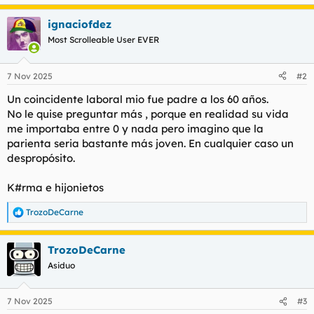
e
a
ignaciofdez
c
c
Most Scrolleable User EVER
i
o
n
7 Nov 2025
#2
e
s
Un coincidente laboral mio fue padre a los 60 años.
:
No le quise preguntar más , porque en realidad su vida
me importaba entre 0 y nada pero imagino que la
parienta seria bastante más joven. En cualquier caso un
despropósito.
K#rma e hijonietos
TrozoDeCarne
R
e
a
TrozoDeCarne
c
c
Asiduo
i
o
n
7 Nov 2025
#3
e