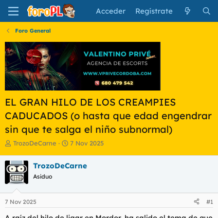
Acceder
Regístrate
Foro General
EL GRAN HILO DE LOS CREAMPIES
CADUCADOS (o hasta que edad engendrar
sin que te salga el niño subnormal)
I
F
TrozoDeCarne
7 Nov 2025
n
e
i
c
TrozoDeCarne
c
h
Asiduo
i
a
a
d
d
e
7 Nov 2025
#1
o
i
r
n
A raíz del hilo de ligar en Mordor, ha salido el tema de que