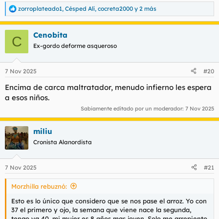
zorroplateado1
,
Césped Alí
,
cocreta2000
y 2 más
R
e
a
Cenobita
c
C
c
Ex-gordo deforme asqueroso
i
o
n
7 Nov 2025
#20
e
s
Encima de carca maltratador, menudo infierno les espera
:
a esos niños.
Sabiamente editado por un moderador:
7 Nov 2025
miliu
Cronista Alanordista
7 Nov 2025
#21
Morzhilla rebuznó:
Esto es lo único que considero que se nos pase el arroz. Yo con
37 el primero y ojo, la semana que viene nace la segunda,
tengo ya 40, mi mujer es 8 años mas joven. Solo me arrepiento