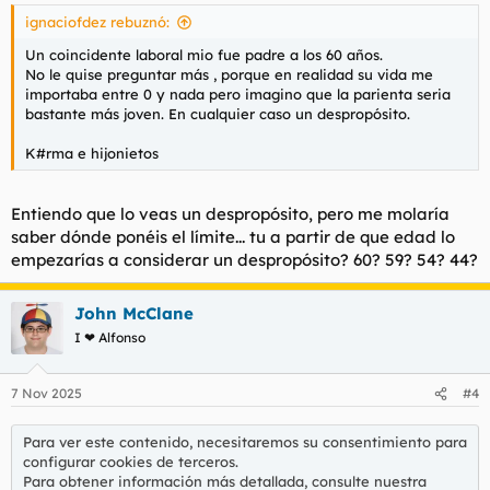
s
ignaciofdez rebuznó:
:
Un coincidente laboral mio fue padre a los 60 años.
No le quise preguntar más , porque en realidad su vida me
importaba entre 0 y nada pero imagino que la parienta seria
bastante más joven. En cualquier caso un despropósito.
K#rma e hijonietos
Entiendo que lo veas un despropósito, pero me molaría
saber dónde ponéis el límite... tu a partir de que edad lo
empezarías a considerar un despropósito? 60? 59? 54? 44?
John McClane
I ❤ Alfonso
7 Nov 2025
#4
Para ver este contenido, necesitaremos su consentimiento para
configurar cookies de terceros.
Para obtener información más detallada, consulte nuestra