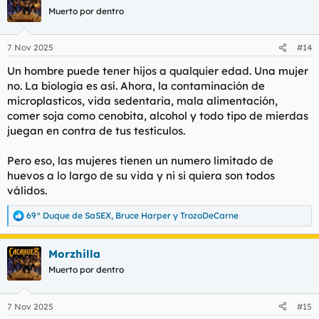
c
Muerto por dentro
i
o
n
7 Nov 2025
#14
e
s
Un hombre puede tener hijos a qualquier edad. Una mujer
:
no. La biología es así. Ahora, la contaminación de
microplasticos, vida sedentaria, mala alimentación,
comer soja como cenobita, alcohol y todo tipo de mierdas
juegan en contra de tus testículos.
Pero eso, las mujeres tienen un numero limitado de
huevos a lo largo de su vida y ni si quiera son todos
válidos.
69° Duque de SaSEX
,
Bruce Harper
y
TrozoDeCarne
R
e
a
Morzhilla
c
c
Muerto por dentro
i
o
n
7 Nov 2025
#15
e