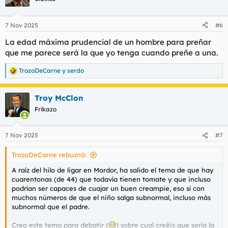
i
o
n
7 Nov 2025
#6
e
s
La edad máxima prudencial de un hombre para preñar
:
que me parece será la que yo tenga cuando preñe a una.
TrozoDeCarne
y
serdo
R
e
a
Troy McClon
c
c
Frikazo
i
o
n
7 Nov 2025
#7
e
s
TrozoDeCarne rebuznó:
:
A raíz del hilo de ligar en Mordor, ha salido el tema de que hay
cuarentonas (de 44) que todavía tienen tomate y que incluso
podrían ser capaces de cuajar un buen creampie, eso sí con
muchos números de que el niño salga subnormal, incluso más
subnormal que el padre.
Creo este tema para debatir (
) sobre cual creéis que sería la