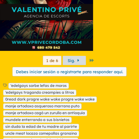
e
s
:
Último
1 de 6
Sig.
Debes iniciar sesión o registrarte para responder aquí.
E
'edelgays sorbe lefas de moros
t
'edelgays tragando creampies a litros
i
0read dark progre woke woke progre woke woke
q
monje ortodoxo asqueroso marrano puto
u
monje ortodoxo cagó un zurullo en antioquía
e
t
mundele enterrando a sus bisnietos
a
sin duda la edad de tu madre al parirte
s
uncle meat locaza comepollas granaina