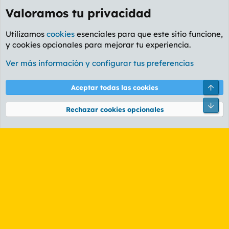
Valoramos tu privacidad
Utilizamos
cookies
esenciales para que este sitio funcione,
y cookies opcionales para mejorar tu experiencia.
Foro General
Ver más información y configurar tus preferencias
Cookies
PL OLDSTYLE AMARILLO
Cambiar fuente
Español (ES)
Arri
Aceptar todas las cookies
Contáctanos
Términos y reglas
Política de privacidad
Ayuda
R
Pie
S
Rechazar cookies opcionales
S
®
Community platform by XenForo
© 2010-2026 XenForo Ltd.