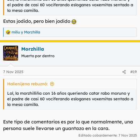
el padre de casi 60 vociferando esloganes voxemitas sentado a
la mesa camilla.
Estas jodido, pero bien jodido
miliu
y
Morzhilla
R
e
a
Morzhilla
c
c
Muerto por dentro
i
o
n
7 Nov 2025
#19
e
s
Halienijena rebuznó:
:
Lol, la morzhilliña con 16 años queriendo catar rabo moruno y
el padre de casi 60 vociferando esloganes voxemitas sentado a
la mesa camilla.
Este tipo de comentarios es por lo que normalmente, una
persona suele llevarse un guantazo en la cara.
Editado cobardemente:
7 Nov 2025