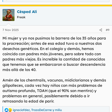
e
a
Césped Alí
c
c
Freak
i
o
n
7 Nov 2025
#9
e
s
Mi mujer y yo nos pusimos la barrera de los 35 años para
:
la procreación; antes de esa edad tuvo a nuestros dos
desechos genéticos. En el colegio y demás, hemos
coincido con padres más jóvenes, pero sobre todo con
padres más viejos. Es increíble la cantidad de conocidos
que tenemos que se embarcaron a buscar descendencia
más allá de los 40.
Amén de los chemtrails, vacunas, midiclorianos y demás
gilipolleces, cada vez hay niños con más problemas de
autismo profundo, TDAH (que el 90% son mentira) y
problemas en general, posiblemente debido a ir
retrasando la edad de parir.
ignaciofdez
,
TrozoDeCarne
y
miliu
R