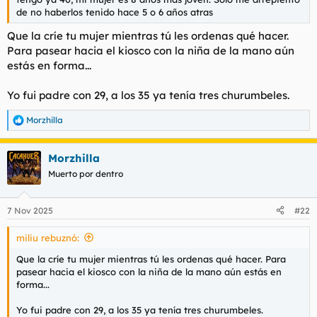
de no haberlos tenido hace 5 o 6 años atras
Que la críe tu mujer mientras tú les ordenas qué hacer.
Para pasear hacia el kiosco con la niña de la mano aún
estás en forma...
Yo fui padre con 29, a los 35 ya tenía tres churumbeles.
Morzhilla
R
e
a
Morzhilla
c
c
Muerto por dentro
i
o
n
7 Nov 2025
#22
e
s
miliu rebuznó:
:
Que la críe tu mujer mientras tú les ordenas qué hacer. Para
pasear hacia el kiosco con la niña de la mano aún estás en
forma...
Yo fui padre con 29, a los 35 ya tenía tres churumbeles.