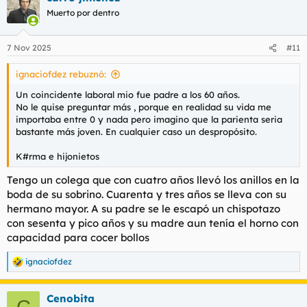
c
Muerto por dentro
i
o
n
7 Nov 2025
#11
e
s
ignaciofdez rebuznó:
:
Un coincidente laboral mio fue padre a los 60 años.
No le quise preguntar más , porque en realidad su vida me
importaba entre 0 y nada pero imagino que la parienta seria
bastante más joven. En cualquier caso un despropósito.
K#rma e hijonietos
Tengo un colega que con cuatro años llevó los anillos en la
boda de su sobrino. Cuarenta y tres años se lleva con su
hermano mayor. A su padre se le escapó un chispotazo
con sesenta y pico años y su madre aun tenía el horno con
capacidad para cocer bollos
ignaciofdez
R
e
a
Cenobita
c