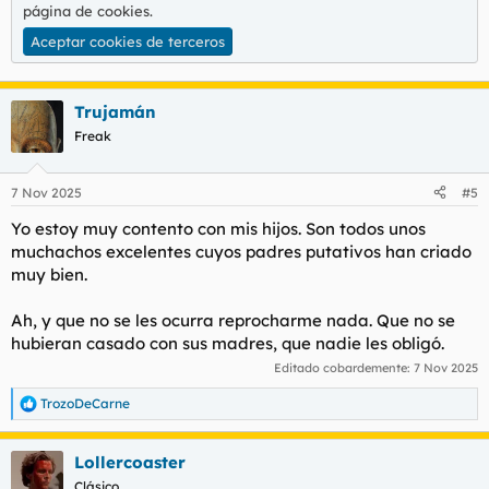
página de cookies
.
Aceptar cookies de terceros
Trujamán
Freak
7 Nov 2025
#5
Yo estoy muy contento con mis hijos. Son todos unos
muchachos excelentes cuyos padres putativos han criado
muy bien.
Ah, y que no se les ocurra reprocharme nada. Que no se
hubieran casado con sus madres, que nadie les obligó.
Editado cobardemente:
7 Nov 2025
TrozoDeCarne
R
e
a
Lollercoaster
c
c
Clásico