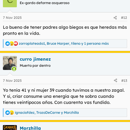
C
c
Ex-gordo deforme asqueroso
i
o
n
7 Nov 2025
#12
e
s
Lo bueno de tener padres algo biegos es que heredas más
:
pronto en la vida.
zorroplateado1
,
Bruce Harper
,
tileno
y 1 persona más
R
e
a
curro jimenez
c
c
Muerto por dentro
i
o
n
7 Nov 2025
#13
e
s
Yo tenía 41 y ni mujer 39 cuando tuvimos a nuestro zagal.
:
Y si, criar consume una energía que te sobra cuando
tienes veintipocos años. Con cuarenta vas fundido.
ignaciofdez
,
TrozoDeCarne
y
Morzhilla
R
e
a
Morzhilla
c