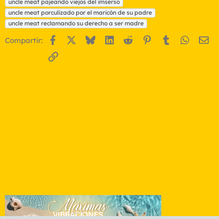
uncle meat pajeando viejos del imserso
uncle meat porculizado por el maricón de su padre
uncle meat reclamando su derecho a ser madre
Facebook
X
Bluesky
LinkedIn
Reddit
Pinterest
Tumblr
WhatsA
Em
Compartir:
Enlace