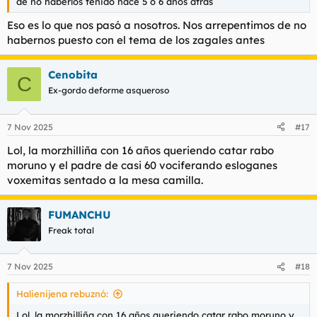
de no haberlos tenido hace 5 o 6 años atras
Eso es lo que nos pasó a nosotros. Nos arrepentimos de no
habernos puesto con el tema de los zagales antes
Cenobita
C
Ex-gordo deforme asqueroso
7 Nov 2025
#17
Lol, la morzhilliña con 16 años queriendo catar rabo
moruno y el padre de casi 60 vociferando esloganes
voxemitas sentado a la mesa camilla.
FUMANCHU
Freak total
7 Nov 2025
#18
Halienijena rebuznó:
Lol, la morzhilliña con 16 años queriendo catar rabo moruno y