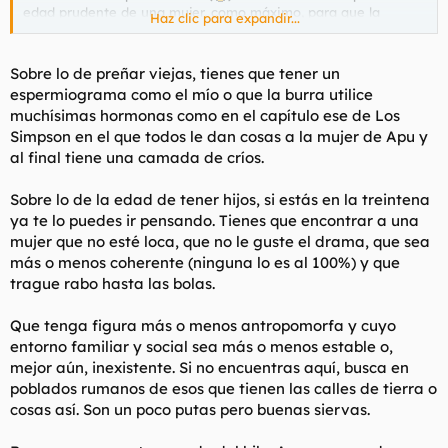
edad prudente de una mujer, como máximo, para que la
Haz clic para expandir...
probabilidades de que el niño salga más retrasado que Ferris
no se disparasen exponencialmente.
Sobre lo de preñar viejas, tienes que tener un
Pero sobre todo me interesa saber vuestra opinión acerca de
espermiograma como el mío o que la burra utilice
la edad prudencial máxima de los hombres para preñar
muchísimas hormonas como en el capítulo ese de Los
mujeres, algo a lo que a veces pareciera que no le damos tanta
Simpson en el que todos le dan cosas a la mujer de Apu y
importancia, pero que hay estudios que indican que cuanto
al final tiene una camada de críos.
más mayor el hombre, más subnormal el niño también.
Está menos estudiado que en el caso de las mujeres, por eso
Sobre lo de la edad de tener hijos, si estás en la treintena
hay un consenso menos claro al respecto, y precisamente por
ya te lo puedes ir pensando. Tienes que encontrar a una
eso me parece un debate más interesante.
mujer que no esté loca, que no le guste el drama, que sea
más o menos coherente (ninguna lo es al 100%) y que
Lo que sí me consta es que hay bastante gente que tiene claro
trague rabo hasta las bolas.
que querer ser padre a partir de cierta edad es éticamente
reprochable no ya por el tema de la subnormalidad congénita,
sino porque cuando la larva tenga 10 o 15 años tú serás un
Que tenga figura más o menos antropomorfa y cuyo
carcamal con todos los problemas que eso implica.
entorno familiar y social sea más o menos estable o,
mejor aún, inexistente. Si no encuentras aquí, busca en
Admito que a mí, aún estando todavía en la treintena, es un
poblados rumanos de esos que tienen las calles de tierra o
tema que me preocupa, porque soy CASI igual de subnormal
cosas así. Son un poco putas pero buenas siervas.
que Ferris y estoy CASI igual de perdido en la vida que el, y
me pasa como a la vieja esa del foro que quiere ser madre a
los 80, que me estoy agobiando con que se me pase el arroz.