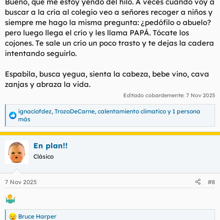
Bueno, que me estoy yendo del hilo. A veces cuando voy a
Así que tema serio, hijos de puta.
buscar a la cría al colegio veo a señores recoger a niños y
siempre me hago la misma pregunta: ¿pedófilo o abuelo?
Spoiler
pero luego llega el crío y les llama PAPÁ. Tócate los
cojones. Te sale un crío un poco trasto y te dejas la cadera
intentando seguirlo.
Espabila, busca yegua, sienta la cabeza, bebe vino, cava
zanjas y abraza la vida.
Editado cobardemente:
7 Nov 2025
ignaciofdez
,
TrozoDeCarne
,
calentamiento climatico
y 1 persona
R
más
e
a
c
En plan!!
c
Clásico
i
o
n
e
7 Nov 2025
#8
s
:
Bruce Harper
R