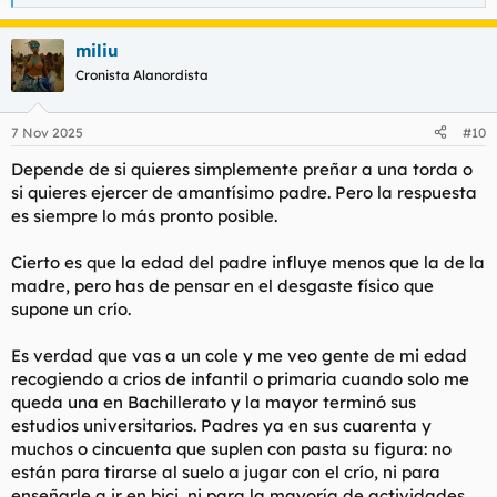
e
a
miliu
c
c
Cronista Alanordista
i
o
n
7 Nov 2025
#10
e
s
Depende de si quieres simplemente preñar a una torda o
:
si quieres ejercer de amantísimo padre. Pero la respuesta
es siempre lo más pronto posible.
Cierto es que la edad del padre influye menos que la de la
madre, pero has de pensar en el desgaste físico que
supone un crío.
Es verdad que vas a un cole y me veo gente de mi edad
recogiendo a crios de infantil o primaria cuando solo me
queda una en Bachillerato y la mayor terminó sus
estudios universitarios. Padres ya en sus cuarenta y
muchos o cincuenta que suplen con pasta su figura: no
están para tirarse al suelo a jugar con el crío, ni para
enseñarle a ir en bici, ni para la mayoría de actividades