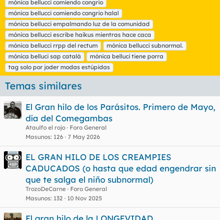
mónica bellucci comiendo congrio
i
mónica bellucci comiendo congrio halal
q
mónica bellucci empalmando luz de la comunidad
u
mónica bellucci escribe haikus mientras hace caca
e
t
mónica bellucci rrpp del rectum
mónica bellucci subnormal.
a
mónica belluci sap català
mónica belluci tiene porra
s
tag solo por joder modas estúpidas
Temas similares
El Gran hilo de los Parásitos. Primero de Mayo,
día del Comegambas
Ataulfo el rojo
Foro General
Masunos
126
7 May 2026
EL GRAN HILO DE LOS CREAMPIES
CADUCADOS (o hasta que edad engendrar sin
que te salga el niño subnormal)
TrozoDeCarne
Foro General
Masunos
132
10 Nov 2025
El gran hilo de la LONGEVIDAD