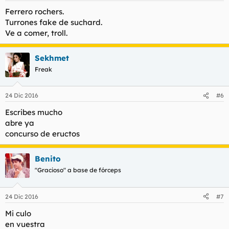
Ferrero rochers.
Turrones fake de suchard.
Ve a comer, troll.
Sekhmet
Freak
24 Dic 2016
#6
Escribes mucho
abre ya
concurso de eructos
Benito
"Gracioso" a base de fórceps
24 Dic 2016
#7
Mi culo
en vuestra