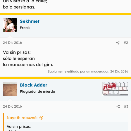
Un vistazo a la calle;
t
o
bajo persianas.
e
m
a
Sekhmet
Freak
24 Dic 2016
#2
Va sin prisas:
sólo le esperan
la mancuernas del gim.
Sabiamente editado por un moderador:
24 Dic 2016
Black Adder
Plagiador de mierda
24 Dic 2016
#3
Nayeth rebuznó:
Va sin prisas: