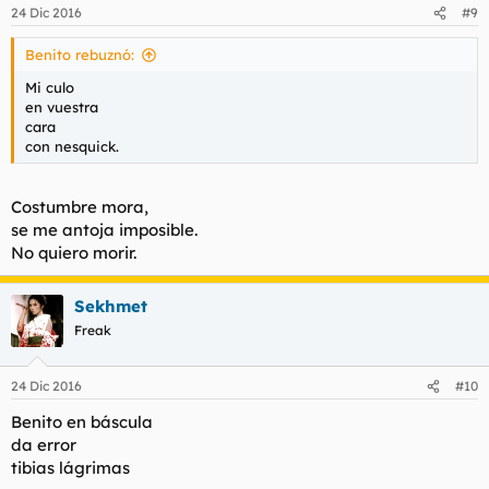
24 Dic 2016
#9
Benito rebuznó:
Mi culo
en vuestra
cara
con nesquick.
Costumbre mora,
se me antoja imposible.
No quiero morir.
Sekhmet
Freak
24 Dic 2016
#10
Benito en báscula
da error
tibias lágrimas