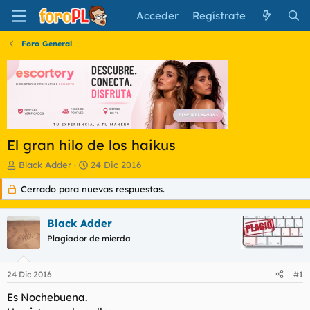
Acceder
Regístrate
Foro General
El gran hilo de los haikus
I
F
Black Adder
24 Dic 2016
n
e
Cerrado para nuevas respuestas.
i
c
c
h
i
a
Black Adder
a
d
d
Plagiador de mierda
e
o
i
r
n
24 Dic 2016
#1
d
i
e
c
Es Nochebuena.
l
i