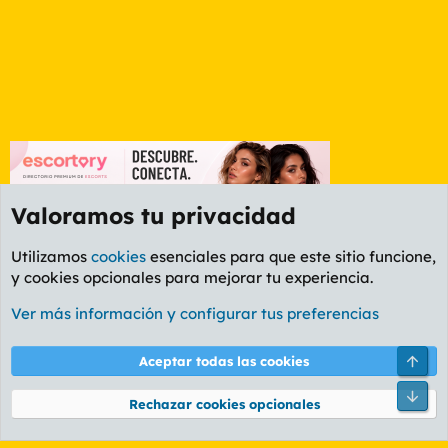
Valoramos tu privacidad
Utilizamos
cookies
esenciales para que este sitio funcione,
y cookies opcionales para mejorar tu experiencia.
Foro General
Ver más información y configurar tus preferencias
Cookies
PL OLDSTYLE AMARILLO
Cambiar fuente
Español (ES)
Arri
Aceptar todas las cookies
Contáctanos
Términos y reglas
Política de privacidad
Ayuda
R
Pie
S
Rechazar cookies opcionales
S
®
Community platform by XenForo
© 2010-2026 XenForo Ltd.