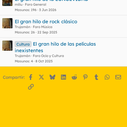
miliu
Foro General
Masunos
196
3 Jun 2026
El gran hilo de rock clásico
Trujamán
Foro Música
Masunos
26
22 Sep 2025
El gran hilo de las películas
Cultura
inexistentes
Trujamán
Foro Ocio y Cultura
Masunos
4
8 Oct 2025
Facebook
X
Bluesky
LinkedIn
Reddit
Pinterest
Tumblr
WhatsA
Em
Compartir:
Enlace