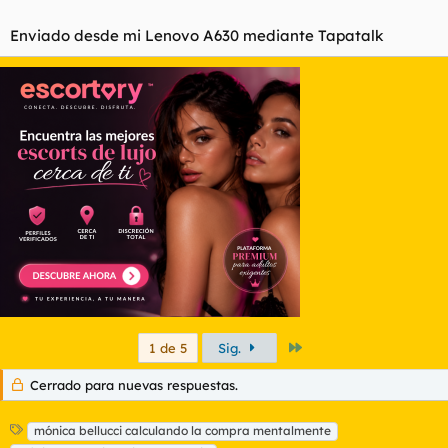
Enviado desde mi Lenovo A630 mediante Tapatalk
Último
1 de 5
Sig.
Cerrado para nuevas respuestas.
E
mónica bellucci calculando la compra mentalmente
t