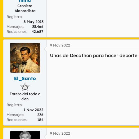
miliu
Cronista
Alanordista
Registro
8 May 2013
Mensajes
33.466
Reacciones
42.687
9 Nov 2022
Unas de Decathon para hacer deporte y
El_Santo
Forero del todo a
cien
Registro
1 Nov 2022
Mensajes
236
Reacciones
184
9 Nov 2022