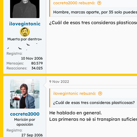
cocreta2000 rebuznó:
Hombre, marcas aparte, por 35 solo puedes
¿Cuál de esas tres consideras plasticos
ilovegintonic
Yo no entiendo por qué estas me costaron 
Muerto por dentro+
sea PowerXtraBoost en vez de ExtraBouncePo
energía cuando estás corriendo la final de
Registro
10 Nov 2006
Mensajes
80.579
Reacciones
34.025
9 Nov 2022
ilovegintonic rebuznó:
¿Cuál de esas tres consideras plasticosas?
He hablado en general.
cocreta2000
Las primeras no sé si transpiran suficie
Maricón por
oposición
Registro
27 Sep 2006