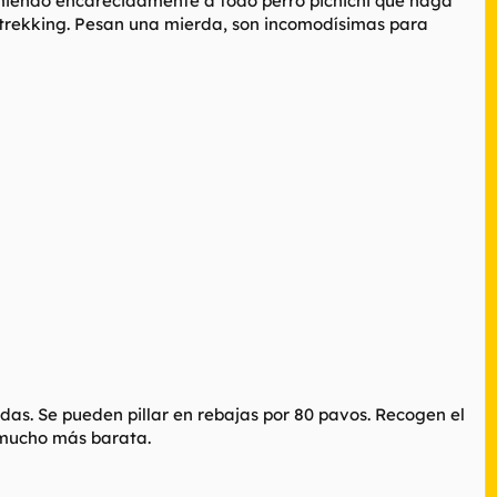
omiendo encarecidamente a todo perro pichichi que haga
 trekking. Pesan una mierda, son incomodísimas para
as. Se pueden pillar en rebajas por 80 pavos. Recogen el
 mucho más barata.