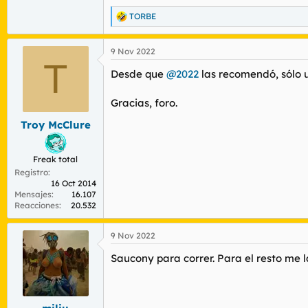
TORBE
R
e
a
9 Nov 2022
c
T
c
Desde que
@2022
las recomendó, sólo 
i
o
n
Gracias, foro.
e
s
Troy McClure
:
Freak total
Registro
16 Oct 2014
Mensajes
16.107
Reacciones
20.532
9 Nov 2022
Saucony para correr. Para el resto me l