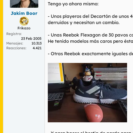
r
n
Tengo yo ahora mismo:
d
i
Jakim Boor
e
c
- Unos playeros del Decartón de unos 4
l
i
derruidos y necesitan un cambio.
t
o
Frikazo
e
Registro
m
- Unas Reebok Flexagon de 30 pavos con
23 Feb 2005
a
He tenido modelos más caros pero ésta
Mensajes
10.313
Reacciones
4.421
- Otras Reebok exactamente iguales de 