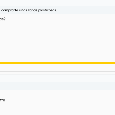
 comprarte unas zapas plasticosas.
as?
esto y otras prácticamente iguales de la misma marca valen 180 pavos,
wer me la solfa mil y no creo que la diferencia sea de ciento y pico 
 los cien metros, pero para ir a tomarse una caña y una tapa de
@cocr
nte