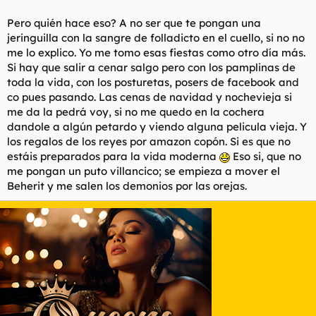
Foreros abriendo el hilo de navidad pertinente.
Tuneo de avatares navideños.
Pero quién hace eso? A no ser que te pongan una
jeringuilla con la sangre de folladicto en el cuello, si no no
Todos mierdos.
me lo explico. Yo me tomo esas fiestas como otro día más.
Si hay que salir a cenar salgo pero con los pamplinas de
toda la vida, con los posturetas, posers de facebook and
co pues pasando. Las cenas de navidad y nochevieja si
me da la pedrá voy, si no me quedo en la cochera
dandole a algún petardo y viendo alguna pelicula vieja. Y
los regalos de los reyes por amazon copón. Si es que no
estáis preparados para la vida moderna
Eso si, que no
me pongan un puto villancico; se empieza a mover el
Beherit y me salen los demonios por las orejas.