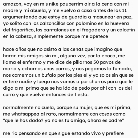
amazon, voy en mis nike pauperrim air a la cena con mi
Todos mierdos.
madre y mi abuela, y me vuelvo a casa antes de las 11
argumentando que estoy de guardia a masunear en paz,
yo solito con los calzoncillos con palomino en la huevera
del frigorifico, los pantalones en el fregadero y un calcetin
en la cabeza, simplemente porque me apetece
hace años que no asisto a las cenas que imagino que
haran mis amigos sin mi, alguna vez, por la epoca, me
llama el enfermo y me dice de pillarnos 50 pavos de
maria y echarnos unos porros, y nos pegamos la fumada,
nos comemos un bufalo por los pies el y yo solos sin que se
entere nadie y luego nos vamos a por churros para que le
diga a mi prima que se ha ido de pedo por ahi con los del
curro y que vuelve entonces de fiesta.
normalmente no cuela, porque su mujer, que es mi prima,
me whatsappea al rato, normalmente con cosas como
"que le has dado? ya no es tu amigo, ahora es padre"
me rio pensando en que sigue estando vivo y prefiere