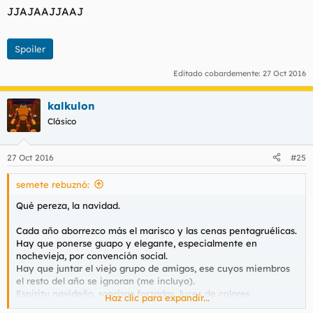
Tuneo de avatares navideños.
JJAJAAJJAAJ
Todos mierdos.
Spoiler
Editado cobardemente:
27 Oct 2016
kalkulon
Clásico
27 Oct 2016
#25
semete rebuznó:
Qué pereza, la navidad.
Cada año aborrezco más el marisco y las cenas pentagruélicas.
Hay que ponerse guapo y elegante, especialmente en
nochevieja, por convención social.
Hay que juntar el viejo grupo de amigos, ese cuyos miembros
el resto del año se ignoran (me incluyo).
Espiritu navideño, sonrisas forzadas, luces de colores.
Haz clic para expandir...
Empujones y colas para comprar regalos de reyes.