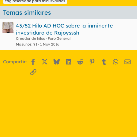
tag reservado para minusválidos
Temas similares
43/52 Hilo AD HOC sobre la inminente
investidura de Rajoysssh
Creador de hilos
Foro General
Masunos
91
1 Nov 2016
Facebook
X
Bluesky
LinkedIn
Reddit
Pinterest
Tumblr
WhatsA
Em
Compartir:
Enlace