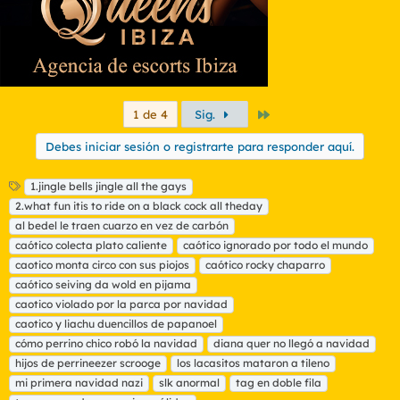
Último
1 de 4
Sig.
Debes iniciar sesión o registrarte para responder aquí.
E
1.jingle bells jingle all the gays
t
2.what fun itis to ride on a black cock all theday
i
al bedel le traen cuarzo en vez de carbón
q
caótico colecta plato caliente
caótico ignorado por todo el mundo
u
caotico monta circo con sus piojos
e
caótico rocky chaparro
t
caótico seiving da wold en pijama
a
caotico violado por la parca por navidad
s
caotico y liachu duencillos de papanoel
cómo perrino chico robó la navidad
diana quer no llegó a navidad
hijos de perrineezer scrooge
los lacasitos mataron a tileno
mi primera navidad nazi
slk anormal
tag en doble fila