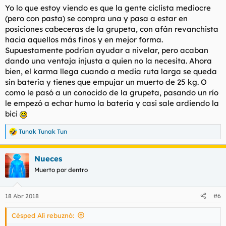
Yo lo que estoy viendo es que la gente ciclista mediocre
(pero con pasta) se compra una y pasa a estar en
posiciones cabeceras de la grupeta, con afán revanchista
hacia aquellos más finos y en mejor forma.
Supuestamente podrían ayudar a nivelar, pero acaban
dando una ventaja injusta a quien no la necesita. Ahora
bien, el karma llega cuando a media ruta larga se queda
sin batería y tienes que empujar un muerto de 25 kg. O
como le pasó a un conocido de la grupeta, pasando un río
le empezó a echar humo la batería y casi sale ardiendo la
bici
Tunak Tunak Tun
R
e
a
Nueces
c
c
Muerto por dentro
i
o
n
18 Abr 2018
#6
e
s
Césped Alí rebuznó:
: