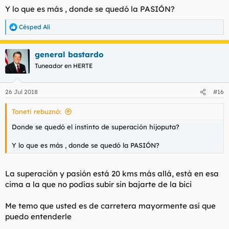
Y lo que es más , donde se quedó la PASIÓN?
Césped Alí
R
e
a
general bastardo
c
c
Tuneador en HERTE
i
o
n
26 Jul 2018
#16
e
s
Toneti rebuznó:
:
Donde se quedó el instinto de superación hijoputa?
Y lo que es más , donde se quedó la PASIÓN?
La superación y pasión está 20 kms más allá, está en esa
cima a la que no podías subir sin bajarte de la bici
Me temo que usted es de carretera mayormente así que
puedo entenderle