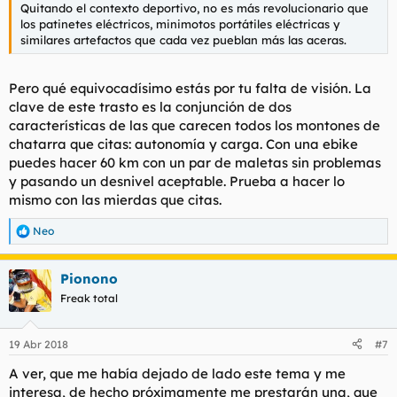
Quitando el contexto deportivo, no es más revolucionario que
los patinetes eléctricos, minimotos portátiles eléctricas y
similares artefactos que cada vez pueblan más las aceras.
Pero qué equivocadísimo estás por tu falta de visión. La
clave de este trasto es la conjunción de dos
características de las que carecen todos los montones de
chatarra que citas: autonomía y carga. Con una ebike
puedes hacer 60 km con un par de maletas sin problemas
y pasando un desnivel aceptable. Prueba a hacer lo
mismo con las mierdas que citas.
Neo
R
e
a
Pionono
c
c
Freak total
i
o
n
19 Abr 2018
#7
e
s
A ver, que me había dejado de lado este tema y me
:
interesa, de hecho próximamente me prestarán una, que