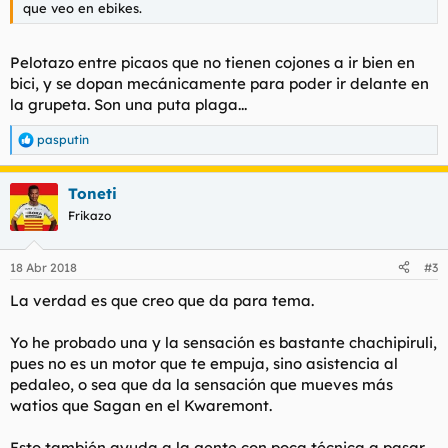
que veo en ebikes.
Pelotazo entre picaos que no tienen cojones a ir bien en
bici, y se dopan mecánicamente para poder ir delante en
la grupeta. Son una puta plaga...
pasputin
R
e
a
Toneti
c
c
Frikazo
i
o
n
18 Abr 2018
#3
e
s
La verdad es que creo que da para tema.
:
Yo he probado una y la sensación es bastante chachipiruli,
pues no es un motor que te empuja, sino asistencia al
pedaleo, o sea que da la sensación que mueves más
watios que Sagan en el Kwaremont.
Esto también ayuda a la gente con poca técnica a pasar