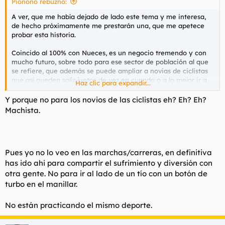
Pionono rebuznó:
A ver, que me había dejado de lado este tema y me interesa,
de hecho próximamente me prestarán una, que me apetece
probar esta historia.
Coincido al 100% con Nueces, es un negocio tremendo y con
mucho futuro, sobre todo para ese sector de población al que
se refiere, que además se puede ampliar a novias de ciclistas
que así pueden salir juntos de vez en cuando o a lo mejor ir a
Haz clic para expandir...
alguna marcha y pasarlo bien, incluso a los desplazamientos a
trabajar diarios. A mí me parece algo estupendo.
Y porque no para los novios de las ciclistas eh? Eh? Eh?
Machista.
Lo que ocurre, y es parte de la condición humana, es que hay
otros sectores que la usarán para hacer el gilipollas, eso es
innevitable, pero es problema de la gente, no del "medio" en si
mismo. Hay peña haciendo KOMs de Strava con bicis eléctricas
Pues yo no lo veo en las marchas/carreras, en definitiva
para luego presumir, o peña que sale con ellas y se cree que de
verdad anda en bici, hay peña así de SUBNORMAL.
has ido ahi para compartir el sufrimiento y diversión con
otra gente. No para ir al lado de un tío con un botón de
Y en las marchas tampoco me parece un problema que haya
turbo en el manillar.
bicis de este tipo con su clasificación aparte, pues perfecto,
nada que objetar.
No están practicando el mismo deporte.