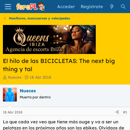
Acceder
Regístrate
Manfloros, mancuernas y velocípedos
El hilo de las BICICLETAS: The next big
thing y tal
I
F
Nueces
18 Abr 2018
n
e
i
c
Nueces
c
h
Muerto por dentro
i
a
a
d
d
e
18 Abr 2018
#1
o
i
r
n
Lo que cada vez veo que tiene más auge y va a ser un
d
i
pelotazo en los próximos años son las ebikes. Olvidaos de
e
c